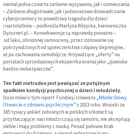
niemal jedna czwarta zarówno wyzywania, jak i ośmieszania.
– Zarówno długotrwałe, jak i jednorazowe doświadczanie
cyberprzemocy to prawdziwa tragedia dla dzieci
i nastolatków – podkreśla Martyna Różycka, kierowniczka
Dyżurnet.pl. – Konsekwencje są naprawdę poważne –
od lęku, obniżonej samooceny, przez izolowanie się
pokrzywdzonych od społeczeństwa i objawy depresyjne,
aż po zachowania samobójcze. Krzywdzące „oferty” na
portalach sprzedażowych ekspertka ocenia jako „zjawisko
bardzo niebezpieczne”.
Ten fakt nietrudno jest powiązać ze potężnym
spadkiem kondycji psychicznej u dzieci i młodzieży.
Dużo mówi o tym raport Fundacji Unaweza
„Młode Głowy.
Otwarcie o zdrowiu psychicznym”
z 2023 roku. Wnioski ze
185 tysięcy ankiet zebranych w polskich szkołach są
przytłaczające: nasi młodzi czują się samotni, nie akceptują
siebie i mają problemy z nauką. Ponad połowie brak
motywacji do działania, a niemal jedna trzecia ma