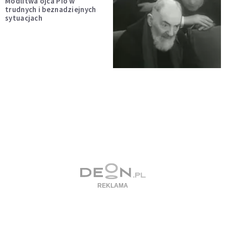
Modlitwa ojca Pio w
trudnych i beznadziejnych
sytuacjach