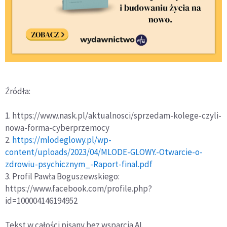
Źródła:
1. https://www.nask.pl/aktualnosci/sprzedam-kolege-czyli-
nowa-forma-cyberprzemocy
2.
https://mlodeglowy.pl/wp-
content/uploads/2023/04/MLODE-GLOWY.-Otwarcie-o-
zdrowiu-psychicznym_-Raport-final.pdf
3. Profil Pawła Boguszewskiego:
https://www.facebook.com/profile.php?
id=100004146194952
Tekst w całości pisany bez wsparcia AI.