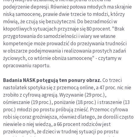
podejrzenie depresji. Również połowa młodych ma skrajnie
niską samoocenę, prawie dwie trzecie to młodzi, którzy
mówią, że czują się bezużyteczni. Do bezradmości w
kłopotliwych sytuacjach przyznaje się 80 procent. "Brak
przygotowania do samodzielności i wiary we własne
kompetencje może prowadzić do przeżywania trudności
w obszarze podejmowania i realizowania prostych zadań
życiowych, co wtórnie obniża samoocenę" - czytamy w
opracowaniu raportu.
Badania NASK potęgują ten ponury obraz.
Co trzeci
nastolatek spotyka się z przemocą online, a 47 proc. nic nie
zrobiło z cyfrową agresją. Wyzywanie (29 proc.),
ośmieszanie (19 proc.), poniżanie (18 proc.) i straszenie (13
proc.) młodzi po prostu próbują znieść. Przemoc cyfrowa
robi się coraz groźniejsza, również dlatego, że dorośli często
niewiele o niej wiedzą, a 66 procent rodziców jest
przekonanych, że dzieci w trudnej sytuacji po prostu