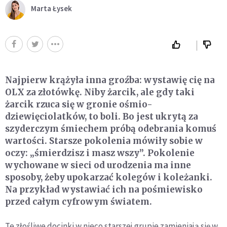
Marta Łysek
Najpierw krążyła inna groźba: wystawię cię na
OLX za złotówkę. Niby żarcik, ale gdy taki
żarcik rzuca się w gronie ośmio-
dziewięciolatków, to boli. Bo jest ukrytą za
szyderczym śmiechem próbą odebrania komuś
wartości. Starsze pokolenia mówiły sobie w
oczy: „śmierdzisz i masz wszy”. Pokolenie
wychowane w sieci od urodzenia ma inne
sposoby, żeby upokarzać kolegów i koleżanki.
Na przykład wystawiać ich na pośmiewisko
przed całym cyfrowym światem.
Te złośliwe docinki w nieco starszej grupie zamieniają się w