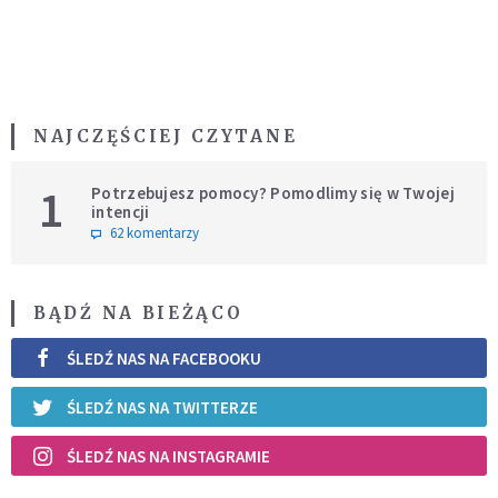
NAJCZĘŚCIEJ CZYTANE
1
Potrzebujesz pomocy? Pomodlimy się w Twojej
intencji
62 komentarzy
BĄDŹ NA BIEŻĄCO
ŚLEDŹ NAS NA FACEBOOKU
ŚLEDŹ NAS NA TWITTERZE
ŚLEDŹ NAS NA INSTAGRAMIE