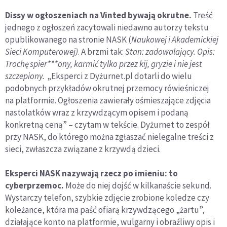
Dissy w ogłoszeniach na Vinted bywają okrutne.
Treść
jednego z ogłoszeń zacytowali niedawno autorzy tekstu
opublikowanego na stronie NASK (
Naukowej i Akademickiej
Sieci Komputerowej)
. A brzmi tak:
Stan: zadowalający
. Opis:
Trochę
spier***ony, karmi
ć tylko przez kij, gryzie i
nie jest
szczepiony.
„Eksperci z Dyżurnet.pl dotarli do wielu
podobnych przykładów okrutnej przemocy rówieśniczej
na platformie. Ogłoszenia zawierały ośmieszające zdjęcia
nastolatków wraz z krzywdzącym opisem i podaną
konkretną ceną” – czytam w tekście. Dyżurnet to zespół
przy NASK, do którego można zgłaszać nielegalne treści z
sieci, zwłaszcza związane z krzywdą dzieci.
Eksperci NASK nazywają rzecz po imieniu: to
cyberprzemoc.
Może do niej dojść w kilkanaście sekund.
Wystarczy telefon, szybkie zdjęcie zrobione koledze czy
koleżance, która ma paść ofiarą krzywdzącego „żartu”,
działające konto na platformie, wulgarny i obraźliwy opis i