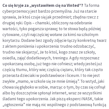
Co się kryje za „wystawiłem cię na Vinted”?
Ta forma
cyberprzemocy jest bardzo przemyślna. Już na starcie
sprawia, że ktoś czuje się jak przedmiot; zbędna rzecz z
drugiej ręki. Opis – chamski, obliczony na odebranie
wartości, tyko pogarsza sprawę; to te słowa będą później
cytowane, czyli najczęściej wołane za kimś na szkolnym
korytarzu. Dodane bez zgody zdjęcie łączy konkretną twarz
z aktem poniżenia i upokorzenia: trudno odzobaczyć,
trudno nie skojarzyć, że to ktoś, kogo znasz ze szkoły,
osiedla, zajęć dodatkowych, treningu. A gdy rozpoznasz
upokarzaną osobę, już tego nie cofniesz; wtedy jesteś już
częścią tłumu, który wie; częścią ciężaru, który tak często
przerasta dzieciaki w podstawówce i liceum. I to nie jest
zwykłe „mamo, w szkole się ze mnie śmieją”. To wstyd, jaki
chowa się głęboko w sobie, marząc o tym, by czas się cofnął
albo by doszczętnie spłonął internet, wraz ze wszystkimi
śladami tego upokorzenia. Jak piszą eksperci NASK, takie
„ogłoszenia” nie mają nic wspólnego z podstawową funkcją