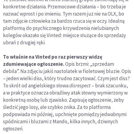
konkretne działania. Przemocowe działania – bo trzeba je
nazwać wprost i po imieniu. Tym razem już nie na OLX, bo
tam zdjęcie człowieka za bardzo rzuca się w oczy. Idealną
platformą do psychicznego krzywdzenia nielubianych
kolegów okazało się Vinted: miejsce służące do sprzedaży
ubrań z drugiej ręki.
To właśnie na Vinted po raz pierwszy widzę
zdumiewające ogłoszenie.
Opis brzmi: „sprzedam
debila”. Na zdjęciu jakiś nastolatek w fioletowej bluzie. Opis
– jeden wielki diss, który trudno zacytować. Czym jest diss?
To skrót od angielskiego słowa
disrespect
– brak szacunku,
a w praktyce oznacza obraźliwy atak słowny wymierzony w
konkretną osobę lub zjawisko. Zapisuję ogłoszenie, żeby
śledzić jego losy, ale szybko znika. Za to platforma
podpowiada mi później, upchnięte pomiędzy jedwabnymi
spódnicami i bluzami z Mando, kilka innych, dziwnych
ogłoszeń.