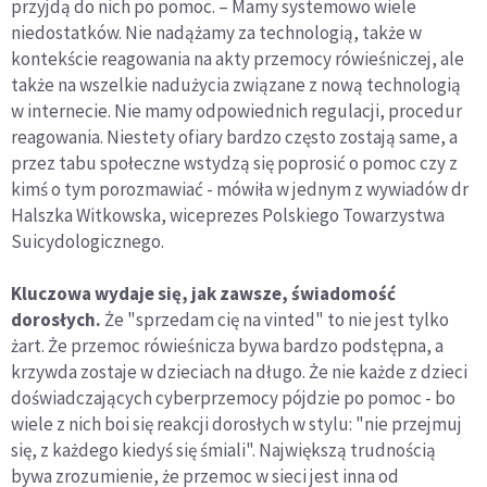
przyjdą do nich po pomoc. – Mamy systemowo wiele
niedostatków. Nie nadążamy za technologią, także w
kontekście reagowania na akty przemocy rówieśniczej, ale
także na wszelkie nadużycia związane z nową technologią
w internecie. Nie mamy odpowiednich regulacji, procedur
reagowania. Niestety ofiary bardzo często zostają same, a
przez tabu społeczne wstydzą się poprosić o pomoc czy z
kimś o tym porozmawiać - mówiła w jednym z wywiadów dr
Halszka Witkowska, wiceprezes Polskiego Towarzystwa
Suicydologicznego.
Kluczowa wydaje się, jak zawsze, świadomość
dorosłych.
Że "sprzedam cię na vinted" to nie jest tylko
żart. Że przemoc rówieśnicza bywa bardzo podstępna, a
krzywda zostaje w dzieciach na długo. Że nie każde z dzieci
doświadczających cyberprzemocy pójdzie po pomoc - bo
wiele z nich boi się reakcji dorosłych w stylu: "nie przejmuj
się, z każdego kiedyś się śmiali". Największą trudnością
bywa zrozumienie, że przemoc w sieci jest inna od