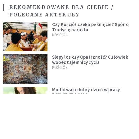
REKOMENDOWANE DLA CIEBIE /
POLECANE ARTYKUŁY
Czy Kościół czeka pęknięcie? Spór o
Tradycję narasta
KOŚCIÓŁ
Ślepy los czy Opatrzność? Człowiek
wobec tajemnicy życia
KOŚCIÓŁ
Modlitwa o dobry dzień w pracy
INTELIGENTNE ŻYCIE
Jak szybko opanować stres? Lekarz
zdradza prostą metodę, która działa
od razu
PSYCHOLOGIA NA CO DZIEŃ