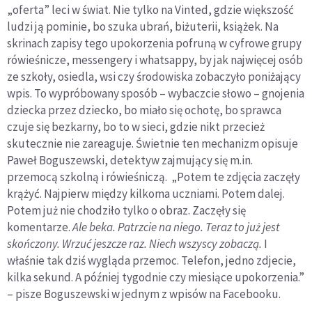
„oferta” leci w świat. Nie tylko na Vinted, gdzie większość
ludzi ją pominie, bo szuka ubrań, biżuterii, książek. Na
skrinach zapisy tego upokorzenia pofruną w cyfrowe grupy
rówieśnicze, messengery i whatsappy, by jak najwięcej osób
ze szkoły, osiedla, wsi czy środowiska zobaczyło poniżający
wpis. To wypróbowany sposób – wybaczcie słowo – gnojenia
dziecka przez dziecko, bo miało się ochotę, bo sprawca
czuje się bezkarny, bo to w sieci, gdzie nikt przecież
skutecznie nie zareaguje. Świetnie ten mechanizm opisuje
Paweł Boguszewski, detektyw zajmujący się m.in.
przemocą szkolną i rówieśniczą. „Potem te zdjęcia zaczęły
krążyć. Najpierw między kilkoma uczniami. Potem dalej.
Potem już nie chodziło tylko o obraz. Zaczęły się
komentarze.
Ale beka. Patrzcie na niego. Teraz to już jest
skończony. Wrzuć jeszcze raz. Niech wszyscy zobaczą.
I
właśnie tak dziś wygląda przemoc. Telefon, jedno zdjecie,
kilka sekund. A później tygodnie czy miesiące upokorzenia.”
– pisze Boguszewski w jednym z wpisów na Facebooku.