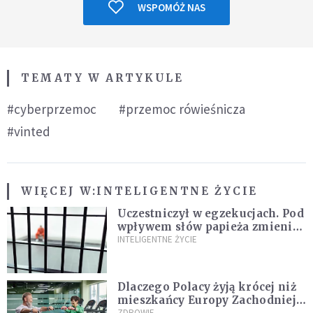
WSPOMÓŻ NAS
TEMATY W ARTYKULE
#cyberprzemoc
#przemoc rówieśnicza
#vinted
WIĘCEJ W:
INTELIGENTNE ŻYCIE
Uczestniczył w egzekucjach. Pod
wpływem słów papieża zmienił
zdanie
INTELIGENTNE ŻYCIE
Dlaczego Polacy żyją krócej niż
mieszkańcy Europy Zachodniej?
ZDROWIE