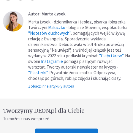
Autor: Marta Łysek
Marta Łysek - dziennikarka i teolog, pisarka i blogerka.
Twórczyni
Maluczko
- bloga ze Słowem, współautorka
"Notesów duchowych"
, pomagających wejść w żywą
relację z Ewangelią. Sporadycznie wykłada
dziennikarstwo. Debiutowała w 2014 roku powieścią
sensacyjną "Na uwięzi", a wśród jej książek jest też
wydany w 2022 roku podlaski kryminał
"Ciało i krew"
. Na
swoim
Instagramie
pomaga piszącym rozwijać
warsztat. Tworzy autorski newsletter na kryzys -
"Plasterki"
. Prywatnie żona i matka. Odpoczywa,
chodząc po górach, robiąc zdjęcia i słuchając ciszy.
Zobacz inne artykuły autora
Tworzymy DEON.pl dla Ciebie
Tu możesz nas wesprzeć.