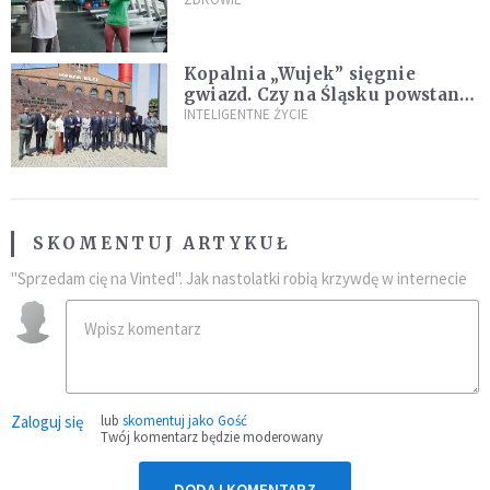
Ekspertka wskazuje główne
przyczyny
Kopalnia „Wujek” sięgnie
gwiazd. Czy na Śląsku powstanie
„Dolina Krzemowa”?
INTELIGENTNE ŻYCIE
SKOMENTUJ ARTYKUŁ
"Sprzedam cię na Vinted". Jak nastolatki robią krzywdę w internecie
Zaloguj się
lub
skomentuj jako Gość
Twój komentarz będzie moderowany
DODAJ KOMENTARZ