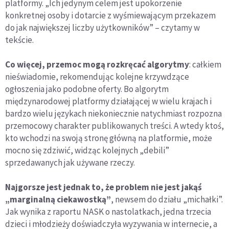
platformy. „Ich jedynym celem jest upokorzenie
konkretnej osoby i dotarcie z wyśmiewającym przekazem
do jak największej liczby użytkowników” – czytamy w
tekście.
Co więcej, przemoc mogą rozkręcać algorytmy
: całkiem
nieświadomie, rekomendując kolejne krzywdzące
ogłoszenia jako podobne oferty. Bo algorytm
międzynarodowej platformy działającej w wielu krajach i
bardzo wielu językach niekoniecznie natychmiast rozpozna
przemocowy charakter publikowanych treści. A wtedy ktoś,
kto wchodzi na swoją stronę główną na platformie, może
mocno się zdziwić, widząc kolejnych „debili”
sprzedawanych jak używane rzeczy.
Najgorsze jest jednak to, że problem nie jest jakąś
„marginalną ciekawostką”
, newsem do działu „michałki”.
Jak wynika z raportu NASK o nastolatkach, jedna trzecia
dzieci i młodzieży doświadczyła wyzywania w internecie, a