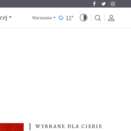
11
°
cej
Warszawa
WYBRANE DLA CIEBIE