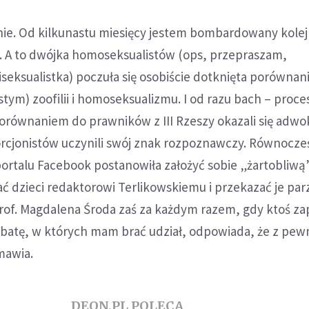
ie. Od kilkunastu miesięcy jestem bombardowany kole
A to dwójka homoseksualistów (ops, przepraszam,
iseksualistka) poczuła się osobiście dotknięta porówna
stym) zoofilii i homoseksualizmu. I od razu bach – proce
orównaniem do prawników z III Rzeszy okazali się adwo
orcjonistów uczynili swój znak rozpoznawczy. Równocze
ortalu Facebook postanowiła założyć sobie „żartobliwą
 dzieci redaktorowi Terlikowskiemu i przekazać je par
rof. Magdalena Środa zaś za każdym razem, gdy ktoś zap
ebatę, w których mam brać udział, odpowiada, że z pe
zmawia.
DEON.PL POLECA