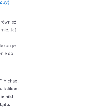
howy
)
 również
rnie. Jaś
bo on jest
enie do
y” Michael
 katolikom
ie nikt
lądu.