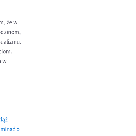
m, że w
rodzinom,
sualizmu.
ciom.
h w
ciąż
ominać o