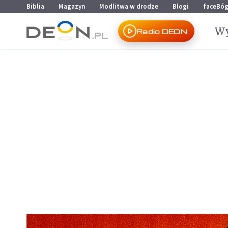
Przejdź do menu głównego
Przejdź do treści
Biblia
Magazyn
Modlitwa w drodze
Blogi
faceBó
Wy
Radio DEON