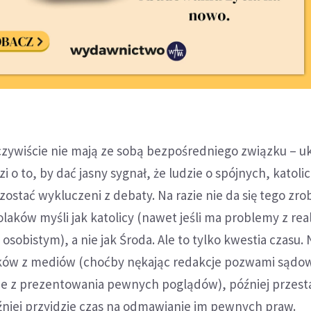
czywiście nie mają ze sobą bezpośredniego związku – uk
i o to, by dać jasny sygnał, że ludzie o spójnych, katoli
ostać wykluczeni z debaty. Na razie nie da się tego zrob
laków myśli jak katolicy (nawet jeśli ma problemy z real
osobistym), a nie jak Środa. Ale to tylko kwestia czasu.
ików z mediów (choćby nękając redakcje pozwami sądo
e z prezentowania pewnych poglądów), później przestan
źniej przyjdzie czas na odmawianie im pewnych praw.