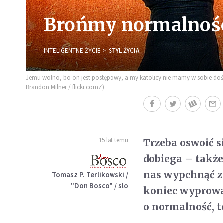
Brońmy normalnoś
INTELIGENTNE ŻYCIE
STYL ŻYCIA
Jemu wolno, bo on jest postępowy, a my katolicy nie mamy w sobie dość 
Brandon Milner / flickr.comZ)
15 lat temu
Trzeba oswoić si
dobiega – także
nas wypchnąć z 
Tomasz P. Terlikowski /
"Don Bosco" / slo
koniec wyprowadz
o normalność, to