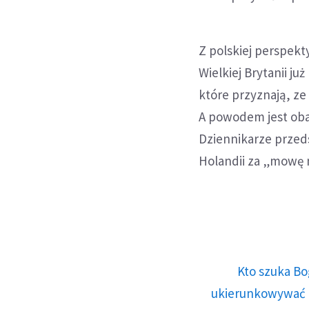
Z polskiej perspek
Wielkiej Brytanii ju
które przyznają, z
A powodem jest oba
Dziennikarze przed
Holandii za „mowę n
Kto szuka Bo
ukierunkowywać n