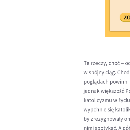
Te rzeczy, choć – o
w spójny ciąg. Chodz
poglądach powinni z
jednak większość Po
katolicyzmu w życiu 
wypchnie się katol
by zrezygnowały on
nimi spotykać. A pó