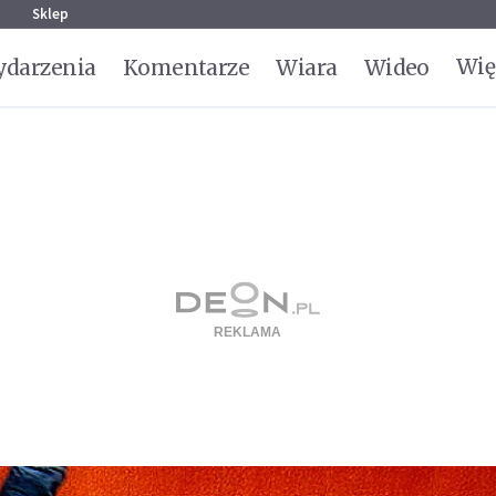
g
Sklep
Wię
darzenia
Komentarze
Wiara
Wideo