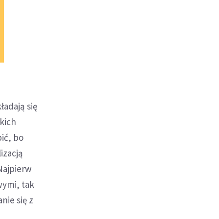
ładają się
ckich
ić, bo
izacją
 Najpierw
wymi, tak
ie się z