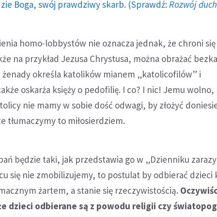
dzie Boga, swój prawdziwy skarb. (Sprawdź:
Rozwój duc
enia homo-lobbystów nie oznacza jednak, że chroni się
akże na przykład Jezusa Chrystusa, można obrażać bezka
 żenady określa katolików mianem „katolicofilów” i
akże oskarża księży o pedofilię. I co? I nic! Jemu wolno, 
olicy nie mamy w sobie dość odwagi, by złożyć doniesi
cze tłumaczymy to miłosierdziem.
bań będzie taki, jak przedstawia go w „Dzienniku zaraz
cu się nie zmobilizujemy, to postulat by odbierać dzieci
macznym żartem, a stanie się rzeczywistością.
Oczywiśc
że dzieci odbierane są z powodu religii czy światopog