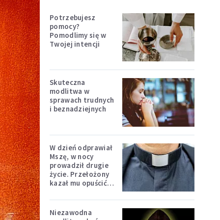
Potrzebujesz
pomocy?
Pomodlimy się w
Twojej intencji
Skuteczna
modlitwa w
sprawach trudnych
i beznadziejnych
W dzień odprawiał
Mszę, w nocy
prowadził drugie
życie. Przełożony
kazał mu opuścić
zakon
Niezawodna