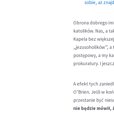
sobie, aż znaj
Obrona dobrego imi
katolików. Nas, a t
Kapela bez większej
„jezusoholików”, a t
postępowy, a my kat
prokuratury. I jesz
A efekt tych zanied
O’Brien. Jeśli w koń
przestanie być nies
nie będzie mówił, 