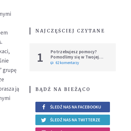
jnymi
NAJCZĘŚCIEJ CZYTANE
niem
s.
kaci,
Potrzebujesz pomocy?
1
Pomodlimy się w Twojej
śnie
intencji
62 komentarzy
” grupę
ze
rasza ją
BĄDŹ NA BIEŻĄCO
wnymi
ŚLEDŹ NAS NA FACEBOOKU
ŚLEDŹ NAS NA TWITTERZE