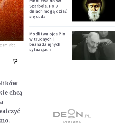
modlitwa do św.
Szarbela. Po 9
dniach mogą dziać
się cuda
Modlitwa ojca Pio
w trudnych i
beznadziejnych
iem. (fot.
sytuacjach
tolików
kie chcą
na
walczyć
źno.