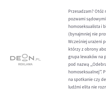
Przesadzam? Otóż n
pozwami sądowymi. 
homoseksualista i b
(bynajmniej nie pro
Wcześniej urażeni p
którzy z obrony ab
grupa lewaków na p
pod nazwą „Odebrać
homoseksualnej”. P
na spotkanie czy d
ludźmi elita nie ro