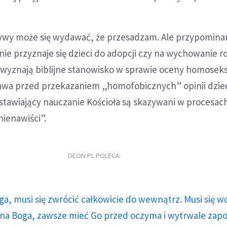
tywy może się wydawać, że przesadzam. Ale przypomina
ż nie przyznaje się dzieci do adopcji czy na wychowanie 
e wyznają biblijne stanowisko w sprawie oceny homosek
wa przed przekazaniem „homofobicznych” opinii dzie
stawiający nauczanie Kościoła są skazywani w procesac
ienawiści”.
DEON.PL POLECA
ga, musi się zwrócić całkowicie do wewnątrz. Musi się w
a Boga, zawsze mieć Go przed oczyma i wytrwale zap