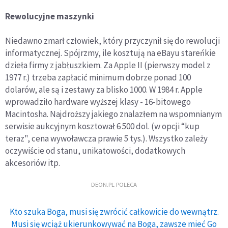
Rewolucyjne maszynki
Niedawno zmarł człowiek, który przyczynił się do rewolucji
informatycznej. Spójrzmy, ile kosztują na eBayu stareńkie
dzieła firmy z jabłuszkiem. Za Apple II (pierwszy model z
1977 r.) trzeba zapłacić minimum dobrze ponad 100
dolarów, ale są i zestawy za blisko 1000. W 1984 r. Apple
wprowadziło hardware wyższej klasy - 16-bitowego
Macintosha. Najdroższy jakiego znalazłem na wspomnianym
serwisie aukcyjnym kosztował 6 500 dol. (w opcji “kup
teraz", cena wywoławcza prawie 5 tys.). Wszystko zależy
oczywiście od stanu, unikatowości, dodatkowych
akcesoriów itp.
DEON.PL POLECA
Kto szuka Boga, musi się zwrócić całkowicie do wewnątrz.
Musi się wciąż ukierunkowywać na Boga, zawsze mieć Go