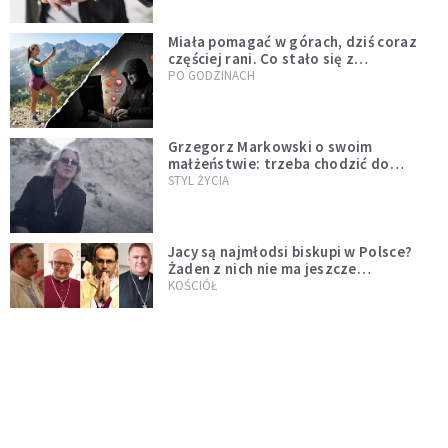
Miała pomagać w górach, dziś coraz
częściej rani. Co stało się z
Tatromaniakami?
PO GODZINACH
Grzegorz Markowski o swoim
małżeństwie: trzeba chodzić do
spowiedzi
STYL ŻYCIA
Jacy są najmłodsi biskupi w Polsce?
Żaden z nich nie ma jeszcze
pięćdziesięciu lat
KOŚCIÓŁ
Jeden z ostatnich tekstów
Młynarskiego napisany na specjalną
prośbę
STYL ŻYCIA