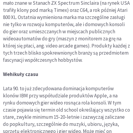
mało znane w Stanach ZX Spectrum Sinclaira (na rynek USA
trafiły klony pod marką Timex) oraz C64, a rok później Atari
800 XL. Ostatnia wymieniona marka ma szczególne zasługi
nie tylko w rozwoju komputerów, ale i domowych konsoli
do gier oraz umieszczanych w miejscach publicznych
wideoautomatów do gry (maszyn z monitorem za grę na
której się płaci, ang. video arcade games). Produkty każdej z
tych trzech blisko spokrewnionych branży są przedmiotem
fascynacji współczesnych hobbystów.
Wehikuły czasu
Lata 90. to już zdecydowana dominacja komputerów
klonów IBM przy współudziale produktów Apple, a na
rynku domowych gier wideo rosnąca rola konsoli. W tym
czasie pojawia się termin old school określający wszystko co
stare, zwykle minimum 15-20-letnie i zazwyczaj zaliczane
do popkultury, szczególnie do muzyki, ubioru, języka,
sprzętu elektronicznego i gier wideo. Może mieć on