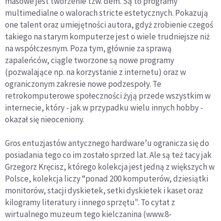
masowe jest tworzenie tzw. dem. Są to programy
multimedialne o walorach stricte estetycznych. Pokazują
one talent oraz umiejętności autora, gdyż zrobienie czegoś
takiego na starym komputerze jest o wiele trudniejsze niż
na współczesnym. Poza tym, głównie za sprawą
zapaleńców, ciągle tworzone są nowe programy
(pozwalające np. na korzystanie z internetu) oraz w
ograniczonym zakresie nowe podzespoły. Te
retrokomputerowe społeczności żyją przede wszystkim w
internecie, który - jak w przypadku wielu innych hobby -
okazał się nieoceniony.
Gros entuzjastów antycznego hardware’u ogranicza się do
posiadania tego co im zostało sprzed lat. Ale są też tacy jak
Grzegorz Kręcisz, którego kolekcja jest jedną z większych w
Polsce, kolekcja liczy “ponad 200 komputerów, dziesiątki
monitorów, stacji dyskietek, setki dyskietek i kaset oraz
kilogramy literatury i innego sprzętu". To cytat z
wirtualnego muzeum tego kielczanina (www.8-