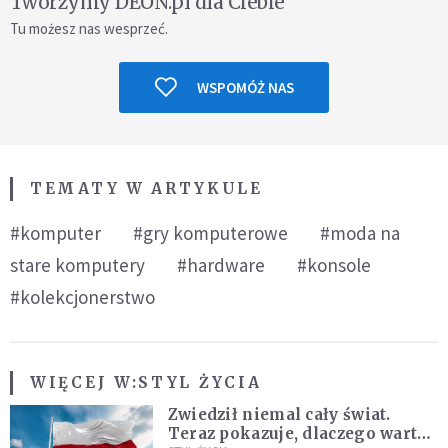
Tworzymy DEON.pl dla Ciebie
Tu możesz nas wesprzeć.
WSPOMÓŻ NAS
TEMATY W ARTYKULE
#komputer
#gry komputerowe
#moda na
stare komputery
#hardware
#konsole
#kolekcjonerstwo
WIĘCEJ W:
STYL ŻYCIA
Zwiedził niemal cały świat.
Teraz pokazuje, dlaczego warto