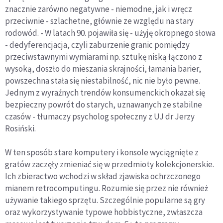
znacznie zarówno negatywne - niemodne, jak i wręcz
przeciwnie - szlachetne, głównie ze względu na stary
rodowód. - W latach 90. pojawiła się - użyję okropnego słowa
- dedyferencjacja, czyli zaburzenie granic pomiędzy
przeciwstawnymi wymiarami np. sztukę niską łączono z
wysoką, doszło do mieszania skrajności, łamania barier,
powszechna stała się niestabilność, nic nie było pewne.
Jednym z wyraźnych trendów konsumenckich okazał się
bezpieczny powrót do starych, uznawanych ze stabilne
czasów - tłumaczy psycholog społeczny z UJ dr Jerzy
Rosiński.
W ten sposób stare komputery i konsole wyciągnięte z
gratów zaczęły zmieniać się w przedmioty kolekcjonerskie.
Ich zbieractwo wchodzi w skład zjawiska ochrzczonego
mianem retrocomputingu. Rozumie się przez nie również
używanie takiego sprzętu. Szczególnie popularne są gry
oraz wykorzystywanie typowe hobbistyczne, zwłaszcza