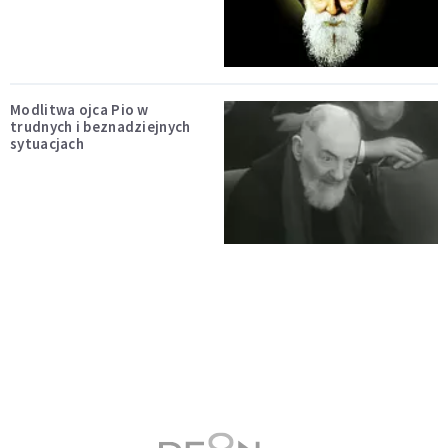
Modlitwa ojca Pio w
trudnych i beznadziejnych
sytuacjach