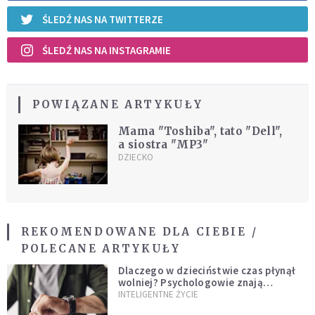
ŚLEDŹ NAS NA TWITTERZE
ŚLEDŹ NAS NA INSTAGRAMIE
POWIĄZANE ARTYKUŁY
Mama "Toshiba", tato "Dell",
a siostra "MP3"
DZIECKO
REKOMENDOWANE DLA CIEBIE /
POLECANE ARTYKUŁY
Dlaczego w dzieciństwie czas płynął
wolniej? Psychologowie znają
odpowiedź
INTELIGENTNE ŻYCIE