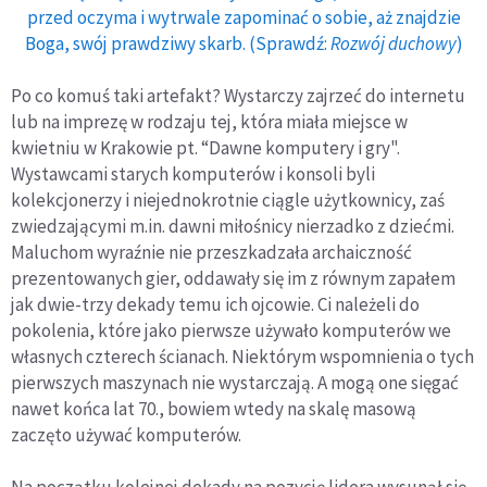
przed oczyma i wytrwale zapominać o sobie, aż znajdzie
Boga, swój prawdziwy skarb. (Sprawdź:
Rozwój duchowy
)
Po co komuś taki artefakt? Wystarczy zajrzeć do internetu
lub na imprezę w rodzaju tej, która miała miejsce w
kwietniu w Krakowie pt. “Dawne komputery i gry".
Wystawcami starych komputerów i konsoli byli
kolekcjonerzy i niejednokrotnie ciągle użytkownicy, zaś
zwiedzającymi m.in. dawni miłośnicy nierzadko z dziećmi.
Maluchom wyraźnie nie przeszkadzała archaiczność
prezentowanych gier, oddawały się im z równym zapałem
jak dwie-trzy dekady temu ich ojcowie. Ci należeli do
pokolenia, które jako pierwsze używało komputerów we
własnych czterech ścianach. Niektórym wspomnienia o tych
pierwszych maszynach nie wystarczają. A mogą one sięgać
nawet końca lat 70., bowiem wtedy na skalę masową
zaczęto używać komputerów.
Na początku kolejnej dekady na pozycję lidera wysunął się