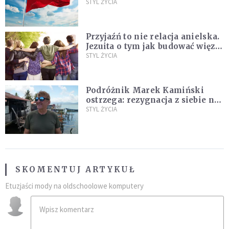
zakochać się w Polsce
STYL ŻYCIA
Przyjaźń to nie relacja anielska.
Jezuita o tym jak budować więzi
na całe życie
STYL ŻYCIA
Podróżnik Marek Kamiński
ostrzega: rezygnacja z siebie na
rzecz partnera to błąd
STYL ŻYCIA
SKOMENTUJ ARTYKUŁ
Etuzjaści mody na oldschoolowe komputery