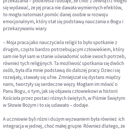
przekazania – podkreśla i dodaje, że choć z zewnątrz mogło
się wydawać, że jej praca nie dawała wymiernych efektów,
to mogła natomiast pomóc danej osobie w rozwoju
emocjonalnym, który stał się podstawą nauczania o Bogu i
przekazywaniu wiary.
– Moja praca jako nauczyciela religii to było spotkanie z
drugim, często bardzo potrzebującym człowiekiem, który
sam nie był sam w stanie uświadomić sobie swoich potrzeb,
również tych religijnych. Ta możliwość spotkania się dwóch
osób, była dla mnie podstawą do dalszej pracy. Dzieci się
rozwijały, stawały się ufne. Zmniejszał się dystans między
nami, tworzyły się serdeczne więzy. Mogłam im mówić o
Panu Bogu, o tym, jak się objawia człowiekowi w historii
Kościoła przez postaci różnych świętych, w Piśmie Świętym
w Słowie Bożym i to się udawało – dodaje.
A uczniowie byli różni i dużym wyzwaniem była również ich
integracja w jednej, choć małej grupie. Również dlatego, że