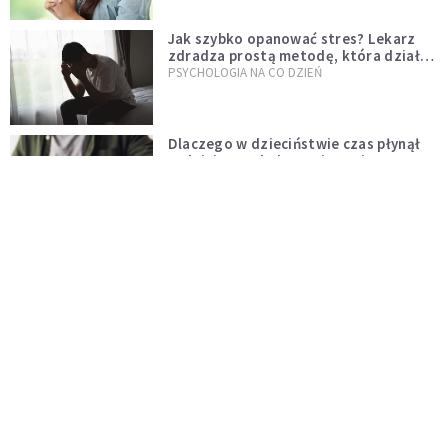
Jak szybko opanować stres? Lekarz
zdradza prostą metodę, która działa
od razu
PSYCHOLOGIA NA CO DZIEŃ
Dlaczego w dzieciństwie czas płynął
wolniej? Psychologowie znają
odpowiedź
INTELIGENTNE ŻYCIE
Dolina Krzemowa puka do Watykanu.
Dlaczego giganci AI słuchają księży?
KOŚCIÓŁ
Fatima przypomina – świat zmienia się
od nawróconego serca
KOŚCIÓŁ