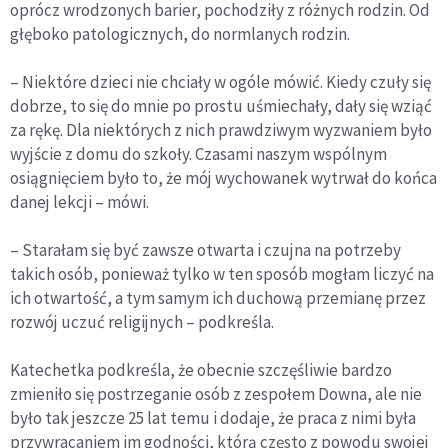
oprócz wrodzonych barier, pochodziły z różnych rodzin. Od
głęboko patologicznych, do normlanych rodzin.
– Niektóre dzieci nie chciały w ogóle mówić. Kiedy czuły się
dobrze, to się do mnie po prostu uśmiechały, dały się wziąć
za rękę. Dla niektórych z nich prawdziwym wyzwaniem było
wyjście z domu do szkoły. Czasami naszym wspólnym
osiągnięciem było to, że mój wychowanek wytrwał do końca
danej lekcji – mówi.
– Starałam się być zawsze otwarta i czujna na potrzeby
takich osób, ponieważ tylko w ten sposób mogłam liczyć na
ich otwartość, a tym samym ich duchową przemianę przez
rozwój uczuć religijnych – podkreśla.
Katechetka podkreśla, że obecnie szczęśliwie bardzo
zmieniło się postrzeganie osób z zespołem Downa, ale nie
było tak jeszcze 25 lat temu i dodaje, że praca z nimi była
przywracaniem im godności, którą często z powodu swojej