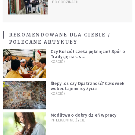
padła ofiarą hejtu. Do szkoły
PO GODZINACH
odprowadził ją prezydent
REKOMENDOWANE DLA CIEBIE /
POLECANE ARTYKUŁY
Czy Kościół czeka pęknięcie? Spór o
Tradycję narasta
KOŚCIÓŁ
Ślepy los czy Opatrzność? Człowiek
wobec tajemnicy życia
KOŚCIÓŁ
Modlitwa o dobry dzień w pracy
INTELIGENTNE ŻYCIE