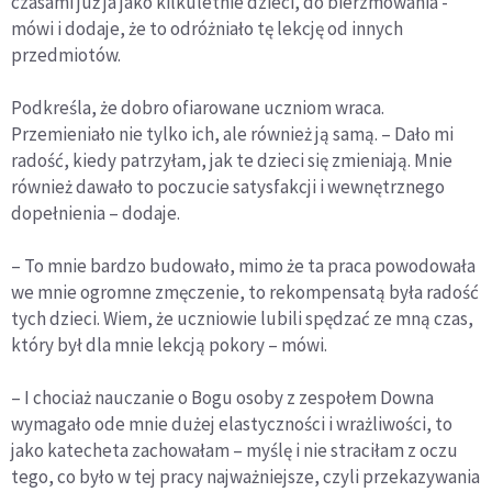
czasami już ja jako kilkuletnie dzieci, do bierzmowania -
mówi i dodaje, że to odróżniało tę lekcję od innych
przedmiotów.
Podkreśla, że dobro ofiarowane uczniom wraca.
Przemieniało nie tylko ich, ale również ją samą. – Dało mi
radość, kiedy patrzyłam, jak te dzieci się zmieniają. Mnie
również dawało to poczucie satysfakcji i wewnętrznego
dopełnienia – dodaje.
– To mnie bardzo budowało, mimo że ta praca powodowała
we mnie ogromne zmęczenie, to rekompensatą była radość
tych dzieci. Wiem, że uczniowie lubili spędzać ze mną czas,
który był dla mnie lekcją pokory – mówi.
– I chociaż nauczanie o Bogu osoby z zespołem Downa
wymagało ode mnie dużej elastyczności i wrażliwości, to
jako katecheta zachowałam – myślę i nie straciłam z oczu
tego, co było w tej pracy najważniejsze, czyli przekazywania