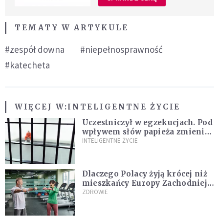
TEMATY W ARTYKULE
#zespół downa
#niepełnosprawność
#katecheta
WIĘCEJ W:
INTELIGENTNE ŻYCIE
Uczestniczył w egzekucjach. Pod
wpływem słów papieża zmienił
zdanie
INTELIGENTNE ŻYCIE
Dlaczego Polacy żyją krócej niż
mieszkańcy Europy Zachodniej?
Ekspertka wskazuje główne
ZDROWIE
przyczyny