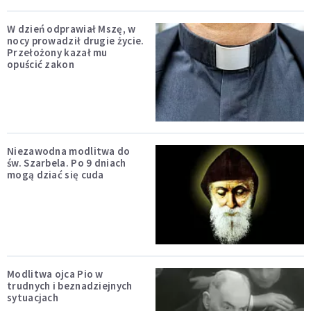
W dzień odprawiał Mszę, w
nocy prowadził drugie życie.
Przełożony kazał mu
opuścić zakon
Niezawodna modlitwa do
św. Szarbela. Po 9 dniach
mogą dziać się cuda
Modlitwa ojca Pio w
trudnych i beznadziejnych
sytuacjach