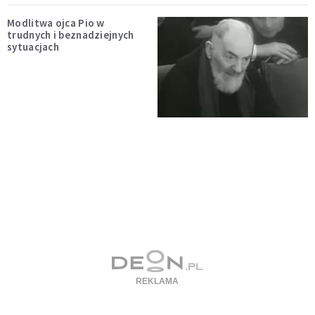
Modlitwa ojca Pio w
trudnych i beznadziejnych
sytuacjach