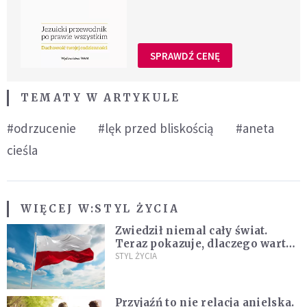
SPRAWDŹ CENĘ
TEMATY W ARTYKULE
#odrzucenie
#lęk przed bliskością
#aneta
cieśla
WIĘCEJ W:
STYL ŻYCIA
Zwiedził niemal cały świat.
Teraz pokazuje, dlaczego warto
zakochać się w Polsce
STYL ŻYCIA
Przyjaźń to nie relacja anielska.