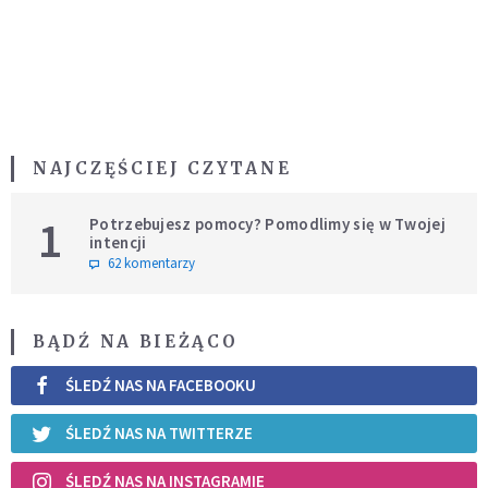
NAJCZĘŚCIEJ CZYTANE
1
Potrzebujesz pomocy? Pomodlimy się w Twojej
intencji
62 komentarzy
BĄDŹ NA BIEŻĄCO
ŚLEDŹ NAS NA FACEBOOKU
ŚLEDŹ NAS NA TWITTERZE
ŚLEDŹ NAS NA INSTAGRAMIE