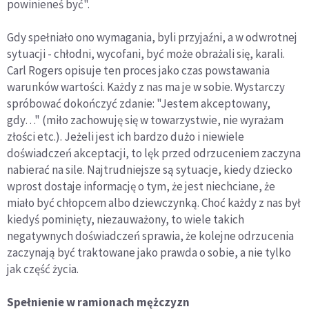
powinieneś być".
Gdy spełniało ono wymagania, byli przyjaźni, a w odwrotnej
sytuacji - chłodni, wycofani, być może obrażali się, karali.
Carl Rogers opisuje ten proces jako czas powstawania
warunków wartości. Każdy z nas ma je w sobie. Wystarczy
spróbować dokończyć zdanie: "Jestem akceptowany,
gdy…" (miło zachowuję się w towarzystwie, nie wyrażam
złości etc.). Jeżeli jest ich bardzo dużo i niewiele
doświadczeń akceptacji, to lęk przed odrzuceniem zaczyna
nabierać na sile. Najtrudniejsze są sytuacje, kiedy dziecko
wprost dostaje informację o tym, że jest niechciane, że
miało być chłopcem albo dziewczynką. Choć każdy z nas był
kiedyś pominięty, niezauważony, to wiele takich
negatywnych doświadczeń sprawia, że kolejne odrzucenia
zaczynają być traktowane jako prawda o sobie, a nie tylko
jak część życia.
Spełnienie w ramionach mężczyzn