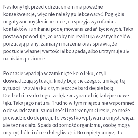
Nasilony lęk przed odrzuceniem ma poważne
konsekwencje, więc nie należy go lekceważyć. Pogłębia
negatywne myślenie o sobie, co sprzyja wycofaniu z
kontaktów i unikaniu podejmowania zadań życiowych. Taka
postawa powoduje, że osoby nie realizują własnych celów,
porzucają plany, zamiary i marzenia oraz sprawia, że
poczucie własnej wartości albo spada, albo utrzymuje się
na niskim poziomie.
Po czasie wpadają w zamknięte koło lęku, czyli
doświadczają sytuacji, kiedy boją się czegoś, unikają tej
sytuacji i w związku z tym jeszcze bardziej się boją.
Dochodzi też do tego, że lęk zaczyna rodzić kolejne nowe
lęki. Taka jego natura. Trudno w tym miejscu nie wspomnieć
o doświadczaniu samotności i natężonym stresie, co może
prowadzić do depresji. To wszystko wpływa na umysł, więzi,
ale też na ciało. Spada odporność organizmu, osobę mogą
męczyć bóle i różne dolegliwości. Bo napięty umysł, to