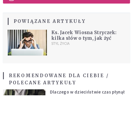
POWIĄZANE ARTYKUŁY
Ks. Jacek Wiosna Stryczek:
kilka słów o tym, jak żyć
STYL ŻYCIA
REKOMENDOWANE DLA CIEBIE /
POLECANE ARTYKUŁY
Dlaczego w dzieciństwie czas płynął
wolniej? Psychologowie znają
odpowiedź
INTELIGENTNE ŻYCIE
Miała pomagać w górach, dziś coraz
częściej rani. Co stało się z