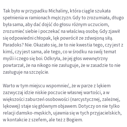
Tak było w przypadku Michaliny, która ciągle szukała
spełnienia w ramionach mężczyzn. Gdy to zrozumiała, długo
była sama, aby dać dojść do głosu różnym uczuciom,
zrozumieć siebie i poczekać na właściwą osobę. Gdy zjawił
się odpowiedni chłopak, lęk powrócił ze zdwojoną siłą.
Paradoks? Nie. Okazało się, że to nie kwestia tego, czy jest z
kimś, czy jest sama, ale tego, co w środku na swój temat
myśli i czego się boi. Odkryła, że jej głos wewnętrzny
powtarzał, że na nikogo nie zasługuje, że w zasadzie to nie
zasługuje na szczęście.
Warto w tym miejscu wspomnieć, że w parze z lękiem
zazwyczaj idzie niskie poczucie własnej wartości, a w
większości zaburzeń osobowości (narcystycznej, zależnej,
lękowej) staje się głównym objawem. Dotyczy on nie tylko
relacji damsko-męskich, ujawnia się w tych przyjacielskich,
w kontakcie z szefem, ale też z Bogiem.