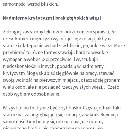
samotności wśród bliskich...
Nadmierny krytycyzm i brak głębokich więzi
Z drugiej zaś strony lęk przed odrzuceniem sprawia, że
część kobiet i mężczyzn wycofuje się z relacji jakby na
starcie i dlatego nie wchodzi w bliskie, głębokie więzi. Może
przybierać to różne formy: stawiają bardzo wysokie
wymagania wobec płci przeciwnej i wyszukują
niedoskonałości u innych, popadają w nadmierny
krytycyzm. Mogą skupiać się głównie na pracy, stawiać
swoją wolność na pierwszym miejscu, otaczać się gronem
wielu osób, ale nie posiadać rzeczywistych więzi… Część
osób wybiera odosobnienie.
Wszystko po to, by nie być zbyt blisko. Często jednak taki
stan oznacza pogłębiającą się izolację, a w konsekwencji
samotność. Gdy boimy się odrzucenia, nie robimy
pierwszego kroku, nie zapraszamy na spacer, nie