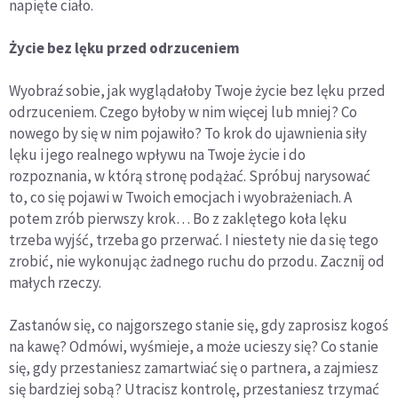
napięte ciało.
Życie bez lęku przed odrzuceniem
Wyobraź sobie, jak wyglądałoby Twoje życie bez lęku przed
odrzuceniem. Czego byłoby w nim więcej lub mniej? Co
nowego by się w nim pojawiło? To krok do ujawnienia siły
lęku i jego realnego wpływu na Twoje życie i do
rozpoznania, w którą stronę podążać. Spróbuj narysować
to, co się pojawi w Twoich emocjach i wyobrażeniach. A
potem zrób pierwszy krok… Bo z zaklętego koła lęku
trzeba wyjść, trzeba go przerwać. I niestety nie da się tego
zrobić, nie wykonując żadnego ruchu do przodu. Zacznij od
małych rzeczy.
Zastanów się, co najgorszego stanie się, gdy zaprosisz kogoś
na kawę? Odmówi, wyśmieje, a może ucieszy się? Co stanie
się, gdy przestaniesz zamartwiać się o partnera, a zajmiesz
się bardziej sobą? Utracisz kontrolę, przestaniesz trzymać