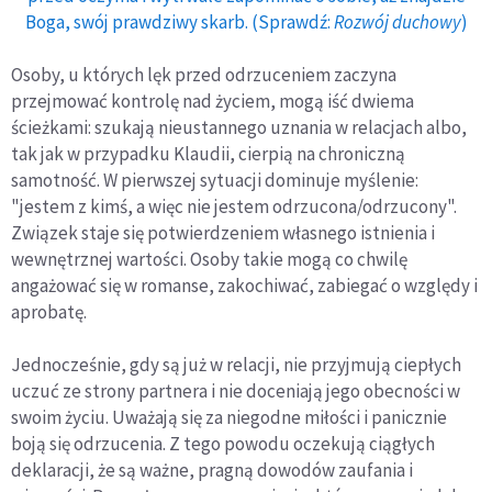
Boga, swój prawdziwy skarb. (Sprawdź:
Rozwój duchowy
)
Osoby, u których lęk przed odrzuceniem zaczyna
przejmować kontrolę nad życiem, mogą iść dwiema
ścieżkami: szukają nieustannego uznania w relacjach albo,
tak jak w przypadku Klaudii, cierpią na chroniczną
samotność. W pierwszej sytuacji dominuje myślenie:
"jestem z kimś, a więc nie jestem odrzucona/odrzucony".
Związek staje się potwierdzeniem własnego istnienia i
wewnętrznej wartości. Osoby takie mogą co chwilę
angażować się w romanse, zakochiwać, zabiegać o względy i
aprobatę.
Jednocześnie, gdy są już w relacji, nie przyjmują ciepłych
uczuć ze strony partnera i nie doceniają jego obecności w
swoim życiu. Uważają się za niegodne miłości i panicznie
boją się odrzucenia. Z tego powodu oczekują ciągłych
deklaracji, że są ważne, pragną dowodów zaufania i