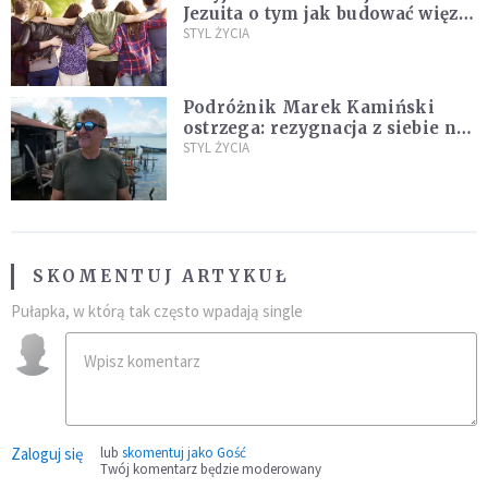
Jezuita o tym jak budować więzi
na całe życie
STYL ŻYCIA
Podróżnik Marek Kamiński
ostrzega: rezygnacja z siebie na
rzecz partnera to błąd
STYL ŻYCIA
SKOMENTUJ ARTYKUŁ
Pułapka, w którą tak często wpadają single
Zaloguj się
lub
skomentuj jako Gość
Twój komentarz będzie moderowany