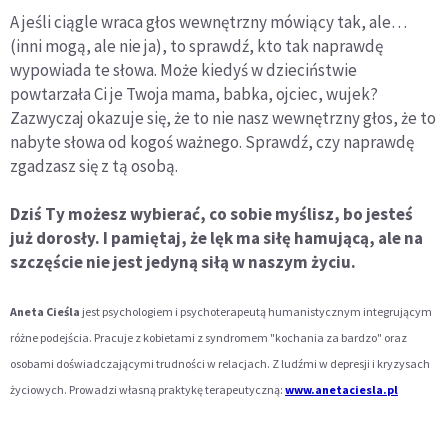
A jeśli ciągle wraca głos wewnętrzny mówiący tak, ale…
(inni mogą, ale nie ja), to sprawdź, kto tak naprawdę
wypowiada te słowa. Może kiedyś w dzieciństwie
powtarzała Ci je Twoja mama, babka, ojciec, wujek?
Zazwyczaj okazuje się, że to nie nasz wewnętrzny głos, że to
nabyte słowa od kogoś ważnego. Sprawdź, czy naprawdę
zgadzasz się z tą osobą.
Dziś Ty możesz wybierać, co sobie myślisz, bo jesteś
już dorosły. I pamiętaj, że lęk ma siłę hamującą, ale na
szczęście nie jest jedyną siłą w naszym życiu.
Aneta Cieśla
jest psychologiem i psychoterapeutą humanistycznym integrującym
różne podejścia. Pracuje z kobietami z syndromem "kochania za bardzo" oraz
osobami doświadczającymi trudności w relacjach. Z ludźmi w depresji i kryzysach
życiowych.
Prowadzi własną praktykę terapeutyczną:
www.anetaciesla.pl