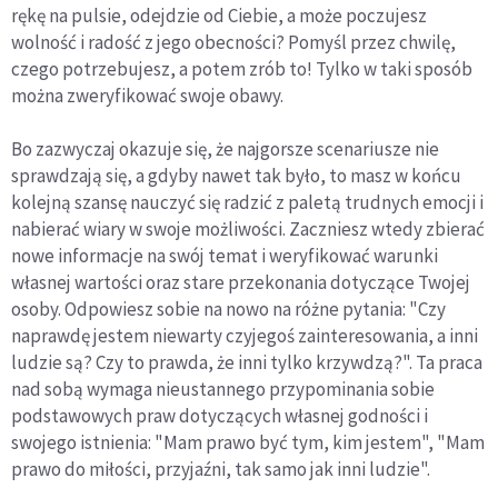
rękę na pulsie, odejdzie od Ciebie, a może poczujesz
wolność i radość z jego obecności? Pomyśl przez chwilę,
czego potrzebujesz, a potem zrób to! Tylko w taki sposób
można zweryfikować swoje obawy.
Bo zazwyczaj okazuje się, że najgorsze scenariusze nie
sprawdzają się, a gdyby nawet tak było, to masz w końcu
kolejną szansę nauczyć się radzić z paletą trudnych emocji i
nabierać wiary w swoje możliwości. Zaczniesz wtedy zbierać
nowe informacje na swój temat i weryfikować warunki
własnej wartości oraz stare przekonania dotyczące Twojej
osoby. Odpowiesz sobie na nowo na różne pytania: "Czy
naprawdę jestem niewarty czyjegoś zainteresowania, a inni
ludzie są? Czy to prawda, że inni tylko krzywdzą?". Ta praca
nad sobą wymaga nieustannego przypominania sobie
podstawowych praw dotyczących własnej godności i
swojego istnienia: "Mam prawo być tym, kim jestem", "Mam
prawo do miłości, przyjaźni, tak samo jak inni ludzie".