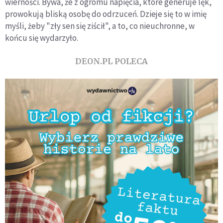
wierności. Bywa, że z ogromu napięcia, które generuje lęk,
prowokują bliską osobę do odrzuceń. Dzieje się to w imię
myśli, żeby "zły sen się ziścił", a to, co nieuchronne, w
końcu się wydarzyło.
DEON.PL POLECA