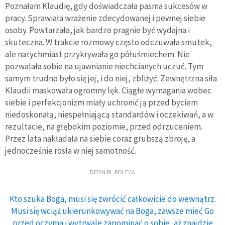
Poznałam Klaudię, gdy doświadczała pasma sukcesów w
pracy. Sprawiała wrażenie zdecydowanej i pewnej siebie
osoby. Powtarzała, jak bardzo pragnie być wydajna i
skuteczna. W trakcie rozmowy często odczuwała smutek,
ale natychmiast przykrywała go półuśmiechem. Nie
pozwalała sobie na ujawnianie niechcianych uczuć. Tym
samym trudno było się jej, i do niej, zbliżyć. Zewnętrzna siła
Klaudii maskowała ogromny lęk. Ciągłe wymagania wobec
siebie i perfekcjonizm miały uchronić ją przed byciem
niedoskonałą, niespełniającą standardów i oczekiwań, a w
rezultacie, na głębokim poziomie, przed odrzuceniem.
Przez lata nakładała na siebie coraz grubszą zbroję, a
jednocześnie rosła w niej samotność.
DEON.PL POLECA
Kto szuka Boga, musi się zwrócić całkowicie do wewnątrz.
Musi się wciąż ukierunkowywać na Boga, zawsze mieć Go
przed oczyma i wytrwale zapominać o sobie, aż znajdzie