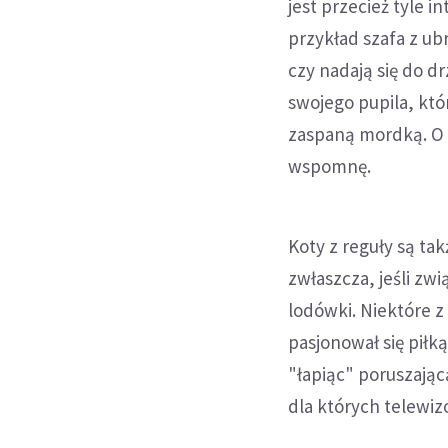
jest przecież tyle i
przykład szafa z ub
czy nadają się do d
swojego pupila, któ
zaspaną mordką. O 
wspomnę.
Koty z reguły są t
zwłaszcza, jeśli zw
lodówki. Niektóre z
pasjonował się piłk
"łapiąc" poruszającą
dla których telewizo