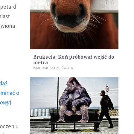
 petard
miast
kawiona
Bruksela: Koń próbował wejść do
metra
WIADOMOŚCI ZE ŚWIATA
ciąż
ominać o
howy
)
toczeniu