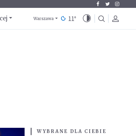
11
°
cej
Warszawa
WYBRANE DLA CIEBIE