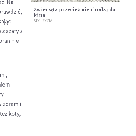
eć. Na
Zwierzęta przecież nie chodzą do
prawdzić,
kina
kając
STYL ŻYCIA
 z szafy z
brań nie
mi,
aniem
ry
wizorem i
też koty,