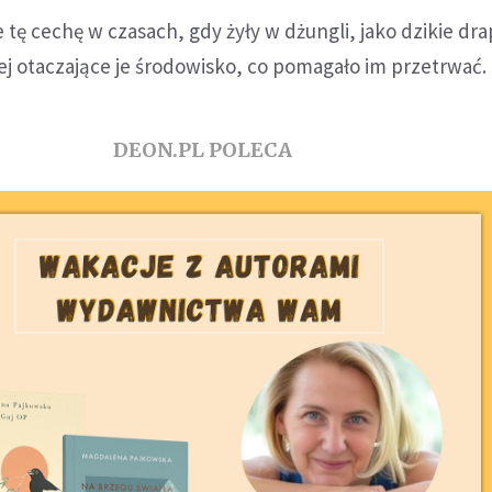
 tę cechę w czasach, gdy żyły w dżungli, jako dzikie drap
ej otaczające je środowisko, co pomagało im przetrwać.
DEON.PL POLECA