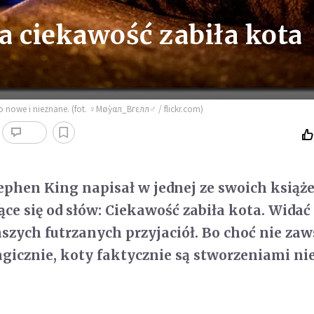
 a ciekawość zabiła kota
co nowe i nieznane. (fot. ♀Μøỳαл_Bгεлл♂ / flickr.com)
ephen King napisał w jednej ze swoich książ
ce się od słów: Ciekawość zabiła kota. Widać 
aszych futrzanych przyjaciół. Bo choć nie zaw
ragicznie, koty faktycznie są stworzeniami n