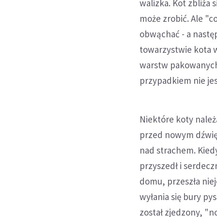
walizka. Kot zbliża
może zrobić. Ale "co
obwąchać - a następ
towarzystwie kota 
warstw pakowanych 
przypadkiem nie jes
Niektóre koty należ
przed nowym dźwięk
nad strachem. Kied
przyszedł i serdecz
domu, przeszła niej
wyłania się bury pys
został zjedzony, "n