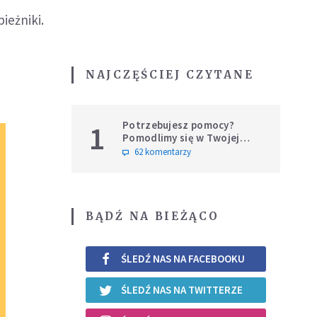
ieżniki.
NAJCZĘŚCIEJ CZYTANE
Potrzebujesz pomocy?
1
Pomodlimy się w Twojej
intencji
62 komentarzy
BĄDŹ NA BIEŻĄCO
ŚLEDŹ NAS NA FACEBOOKU
ŚLEDŹ NAS NA TWITTERZE