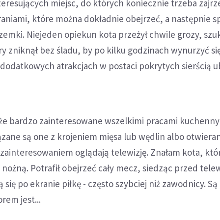
nteresujących miejsc, do których koniecznie trzeba zajrz
raniami, które można dokładnie obejrzeć, a następnie s
rzemki. Niejeden opiekun kota przeżył chwile grozy, szu
ry zniknął bez śladu, by po kilku godzinach wynurzyć się
dodatkowych atrakcjach w postaci pokrytych sierścią u
akże bardzo zainteresowane wszelkimi pracami kuchenny
iązane są one z krojeniem mięsa lub wędlin albo otwier
 zainteresowaniem oglądają telewizję. Znałam kota, któ
ą nożną. Potrafił obejrzeć cały mecz, siedząc przed tele
 się po ekranie piłkę - często szybciej niż zawodnicy. Są 
rem jest...