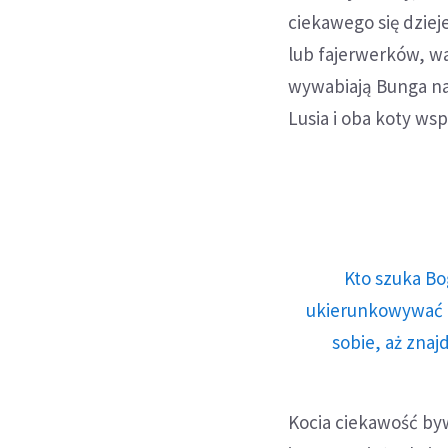
ciekawego się dziej
lub fajerwerków, wa
wywabiają Bunga na 
Lusia i oba koty wsp
Kto szuka Bo
ukierunkowywać n
sobie, aż znaj
Kocia ciekawość by