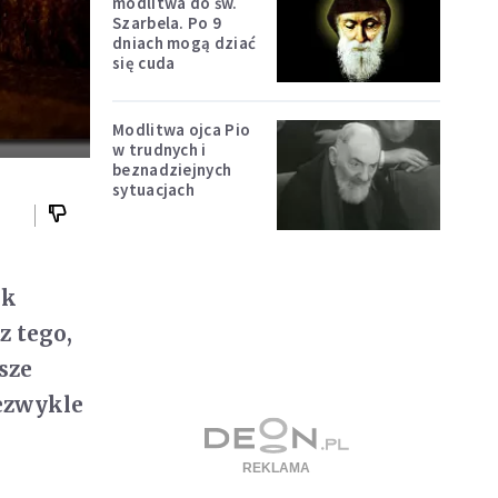
modlitwa do św.
Szarbela. Po 9
dniach mogą dziać
się cuda
Modlitwa ojca Pio
w trudnych i
beznadziejnych
sytuacjach
ek
z tego,
sze
iezwykle