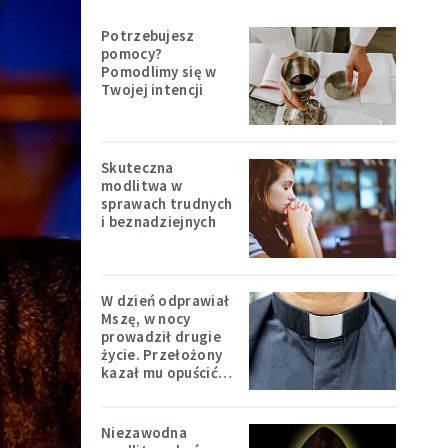
Potrzebujesz
pomocy?
Pomodlimy się w
Twojej intencji
Skuteczna
modlitwa w
sprawach trudnych
i beznadziejnych
W dzień odprawiał
Mszę, w nocy
prowadził drugie
życie. Przełożony
kazał mu opuścić
zakon
Niezawodna