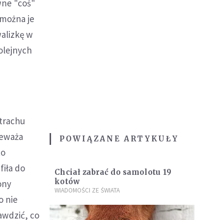
iwne "coś"
 można je
walizkę w
olejnych
strachu
zeważa
POWIĄZANE ARTYKUŁY
to
fiła do
Chciał zabrać do samolotu 19
kotów
ony
WIADOMOŚCI ZE ŚWIATA
o nie
awdzić, co