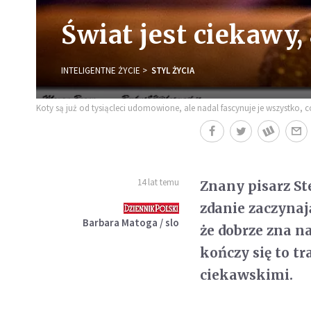
Świat jest ciekawy,
INTELIGENTNE ŻYCIE
STYL ŻYCIA
Koty są już od tysiącleci udomowione, ale nadal fascynuje je wszystko, 
14 lat temu
Znany pisarz St
zdanie zaczynają
Barbara Matoga / slo
że dobrze zna n
kończy się to t
ciekawskimi.