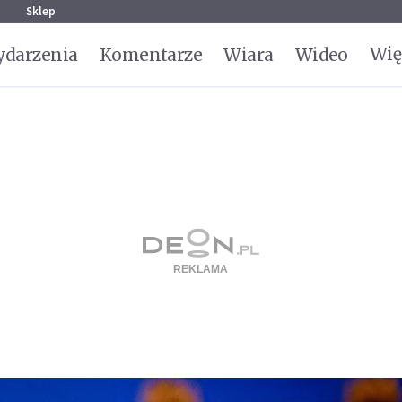
g
Sklep
Wię
darzenia
Komentarze
Wiara
Wideo