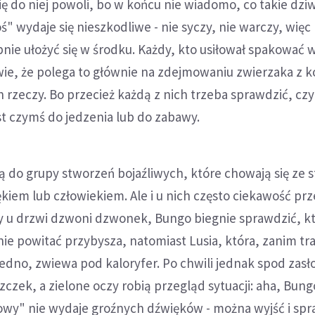
 się do niej powoli, bo w końcu nie wiadomo, co takie dz
ś" wydaje się nieszkodliwe - nie syczy, nie warczy, więc
nie ułożyć się w środku. Każdy, kto usiłował spakować 
wie, że polega to głównie na zdejmowaniu zwierzaka z k
rzeczy. Bo przecież każdą z nich trzeba sprawdzić, czy
t czymś do jedzenia lub do zabawy.
ą do grupy stworzeń bojaźliwych, które chowają się ze 
iem lub człowiekiem. Ale i u nich często ciekawość pr
y u drzwi dzwoni dzwonek, Bungo biegnie sprawdzić, k
nie powitać przybysza, natomiast Lusia, która, zanim tra
edno, zwiewa pod kaloryfer. Po chwili jednak spod zasł
zczek, a zielone oczy robią przegląd sytuacji: aha, Bung
owy" nie wydaje groźnych dźwięków - można wyjść i spr