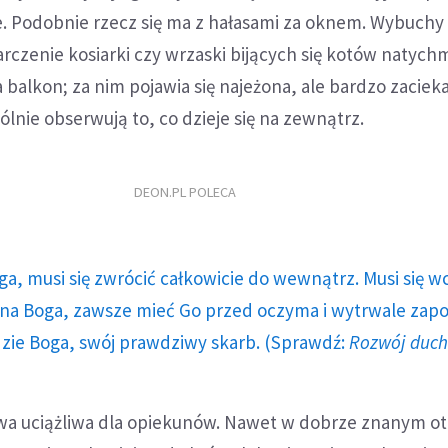
e. Podobnie rzecz się ma z hałasami za oknem. Wybuchy
rczenie kosiarki czy wrzaski bijących się kotów natych
balkon; za nim pojawia się najeżona, ale bardzo zacie
ólnie obserwują to, co dzieje się na zewnątrz.
DEON.PL POLECA
ga, musi się zwrócić całkowicie do wewnątrz. Musi się w
a Boga, zawsze mieć Go przed oczyma i wytrwale zap
dzie Boga, swój prawdziwy skarb. (Sprawdź:
Rozwój duc
wa uciążliwa dla opiekunów. Nawet w dobrze znanym o