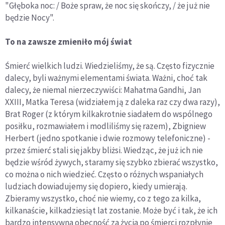
"Głęboka noc: / Boże spraw, że noc się skończy, / że już nie
będzie Nocy".
To na zawsze zmieniło mój świat
Śmierć wielkich ludzi. Wiedzieliśmy, że są. Często fizycznie
dalecy, byli ważnymi elementami świata. Ważni, choć tak
dalecy, że niemal nierzeczywiści: Mahatma Gandhi, Jan
XXIII, Matka Teresa (widziałem ją z daleka raz czy dwa razy),
Brat Roger (z którym kilkakrotnie siadałem do wspólnego
posiłku, rozmawiałem i modliliśmy się razem), Zbigniew
Herbert (jedno spotkanie i dwie rozmowy telefoniczne) -
przez śmierć stali się jakby bliżsi. Wiedząc, że już ich nie
będzie wśród żywych, staramy się szybko zbierać wszystko,
co można o nich wiedzieć. Często o różnych wspaniałych
ludziach dowiadujemy się dopiero, kiedy umierają.
Zbieramy wszystko, choć nie wiemy, co z tego za kilka,
kilkanaście, kilkadziesiąt lat zostanie. Może być i tak, że ich
bardzo intensywna obecność za życia po śmierci rozpłynie