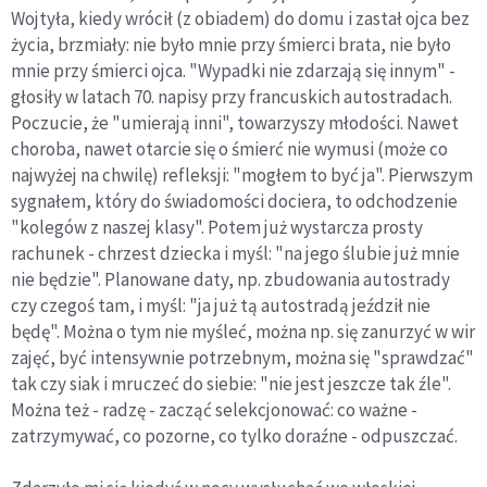
Wojtyła, kiedy wrócił (z obiadem) do domu i zastał ojca bez
życia, brzmiały: nie było mnie przy śmierci brata, nie było
mnie przy śmierci ojca. "Wypadki nie zdarzają się innym" -
głosiły w latach 70. napisy przy francuskich autostradach.
Poczucie, że "umierają inni", towarzyszy młodości. Nawet
choroba, nawet otarcie się o śmierć nie wymusi (może co
najwyżej na chwilę) refleksji: "mogłem to być ja". Pierwszym
sygnałem, który do świadomości dociera, to odchodzenie
"kolegów z naszej klasy". Potem już wystarcza prosty
rachunek - chrzest dziecka i myśl: "na jego ślubie już mnie
nie będzie". Planowane daty, np. zbudowania autostrady
czy czegoś tam, i myśl: "ja już tą autostradą jeździł nie
będę". Można o tym nie myśleć, można np. się zanurzyć w wir
zajęć, być intensywnie potrzebnym, można się "sprawdzać"
tak czy siak i mruczeć do siebie: "nie jest jeszcze tak źle".
Można też - radzę - zacząć selekcjonować: co ważne -
zatrzymywać, co pozorne, co tylko doraźne - odpuszczać.