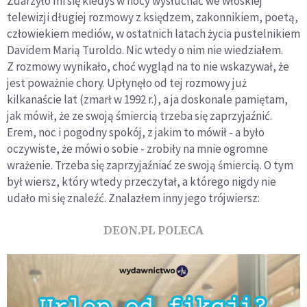
Zdarzyło mi się kiedyś w nocy wysłuchać we włoskiej
telewizji długiej rozmowy z księdzem, zakonnikiem, poetą,
człowiekiem mediów, w ostatnich latach życia pustelnikiem
Davidem Marią Turoldo. Nic wtedy o nim nie wiedziałem.
Z rozmowy wynikało, choć wygląd na to nie wskazywał, że
jest poważnie chory. Upłynęło od tej rozmowy już
kilkanaście lat (zmarł w 1992 r.), a ja doskonale pamiętam,
jak mówił, że ze swoją śmiercią trzeba się zaprzyjaźnić.
Erem, noc i pogodny spokój, z jakim to mówił - a było
oczywiste, że mówi o sobie - zrobiły na mnie ogromne
wrażenie. Trzeba się zaprzyjaźniać ze swoją śmiercią. O tym
był wiersz, który wtedy przeczytał, a którego nigdy nie
udało mi się znaleźć. Znalazłem inny jego trójwiersz:
DEON.PL POLECA