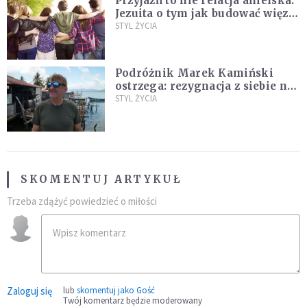
Przyjaźń to nie relacja anielska.
Jezuita o tym jak budować więzi
na całe życie
STYL ŻYCIA
Podróżnik Marek Kamiński
ostrzega: rezygnacja z siebie na
rzecz partnera to błąd
STYL ŻYCIA
SKOMENTUJ ARTYKUŁ
Trzeba zdążyć powiedzieć o miłości
Zaloguj się
lub
skomentuj jako Gość
Twój komentarz będzie moderowany