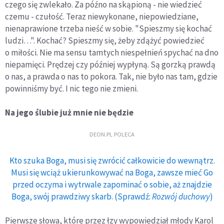
czego się zwlekało. Za późno na skąpioną - nie wiedzieć
czemu - czułość. Teraz niewykonane, niepowiedziane,
nienaprawione trzeba nieść w sobie. "Spieszmy się kochać
ludzi…". Kochać? Spieszmy się, żeby zdążyć powiedzieć
o miłości. Nie ma sensu tamtych niespełnień spychać na dno
niepamięci. Prędzej czy później wypłyną. Są gorzką prawdą
o nas, a prawda o nas to pokora. Tak, nie było nas tam, gdzie
powinniśmy być. I nic tego nie zmieni.
Na jego ślubie już mnie nie będzie
DEON.PL POLECA
Kto szuka Boga, musi się zwrócić całkowicie do wewnątrz.
Musi się wciąż ukierunkowywać na Boga, zawsze mieć Go
przed oczyma i wytrwale zapominać o sobie, aż znajdzie
Boga, swój prawdziwy skarb. (Sprawdź:
Rozwój duchowy
)
Pierwsze słowa, które przez łzy wypowiedział młody Karol