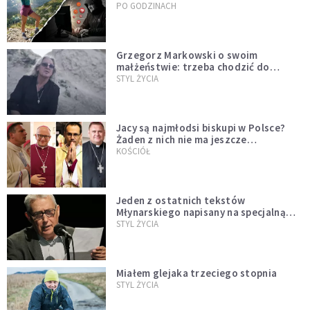
Tatromaniakami?
PO GODZINACH
Grzegorz Markowski o swoim
małżeństwie: trzeba chodzić do
spowiedzi
STYL ŻYCIA
Jacy są najmłodsi biskupi w Polsce?
Żaden z nich nie ma jeszcze
pięćdziesięciu lat
KOŚCIÓŁ
Jeden z ostatnich tekstów
Młynarskiego napisany na specjalną
prośbę
STYL ŻYCIA
Miałem glejaka trzeciego stopnia
STYL ŻYCIA