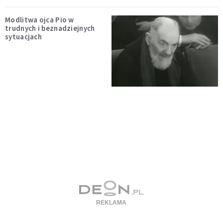
Modlitwa ojca Pio w
trudnych i beznadziejnych
sytuacjach