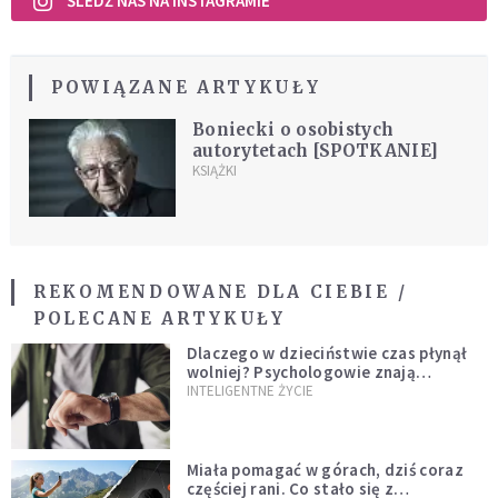
ŚLEDŹ NAS NA INSTAGRAMIE
POWIĄZANE ARTYKUŁY
Boniecki o osobistych
autorytetach [SPOTKANIE]
KSIĄŻKI
REKOMENDOWANE DLA CIEBIE /
POLECANE ARTYKUŁY
Dlaczego w dzieciństwie czas płynął
wolniej? Psychologowie znają
odpowiedź
INTELIGENTNE ŻYCIE
Miała pomagać w górach, dziś coraz
częściej rani. Co stało się z