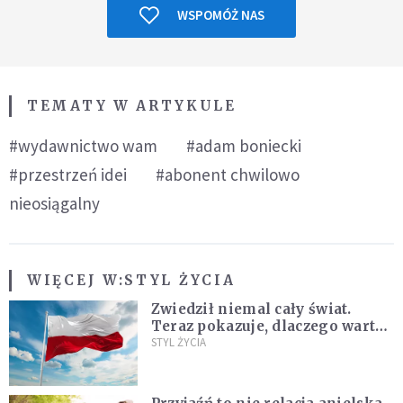
WSPOMÓŻ NAS
TEMATY W ARTYKULE
#wydawnictwo wam
#adam boniecki
#przestrzeń idei
#abonent chwilowo
nieosiągalny
WIĘCEJ W:
STYL ŻYCIA
Zwiedził niemal cały świat.
Teraz pokazuje, dlaczego warto
zakochać się w Polsce
STYL ŻYCIA