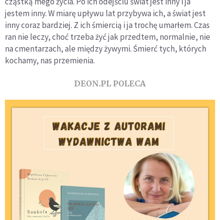
cząstką mego życia. Po ich odejściu świat jest inny i ja
jestem inny. W miarę upływu lat przybywa ich, a świat jest
inny coraz bardziej. Z ich śmiercią i ja trochę umarłem. Czas
ran nie leczy, choć trzeba żyć jak przedtem, normalnie, nie
na cmentarzach, ale między żywymi. Śmierć tych, których
kochamy, nas przemienia.
DEON.PL POLECA