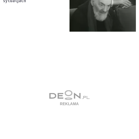
sytuacjach