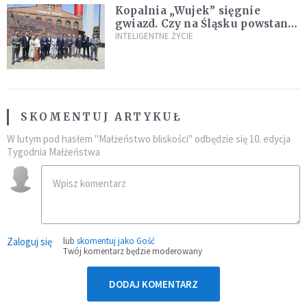
Kopalnia „Wujek” sięgnie
gwiazd. Czy na Śląsku powstanie
„Dolina Krzemowa”?
INTELIGENTNE ŻYCIE
SKOMENTUJ ARTYKUŁ
W lutym pod hasłem "Małżeństwo bliskości" odbędzie się 10. edycja
Tygodnia Małżeństwa
Zaloguj się
lub
skomentuj jako Gość
Twój komentarz będzie moderowany
DODAJ KOMENTARZ