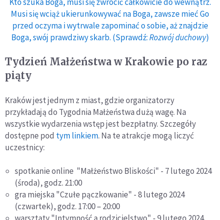
Kto szuka Boga, musi się zwrócić całkowicie do wewnątrz.
Musi się wciąż ukierunkowywać na Boga, zawsze mieć Go
przed oczyma i wytrwale zapominać o sobie, aż znajdzie
Boga, swój prawdziwy skarb. (Sprawdź:
Rozwój duchowy
)
Tydzień Małżeństwa w Krakowie po raz
piąty
Kraków jest jednym z miast, gdzie organizatorzy
przykładają do Tygodnia Małżeństwa dużą wagę. Na
wszystkie wydarzenia wstęp jest bezpłatny. Szczegóły
dostępne pod
tym linkiem
. Na te atrakcje mogą liczyć
uczestnicy:
spotkanie online "Małżeństwo Bliskości" - 7 lutego 2024
(środa), godz. 21:00
gra miejska "Czułe pączkowanie" - 8 lutego 2024
(czwartek), godz. 17:00 – 20:00
warsztaty "Intymność a rodzicielstwo" - 9 lutego 2024