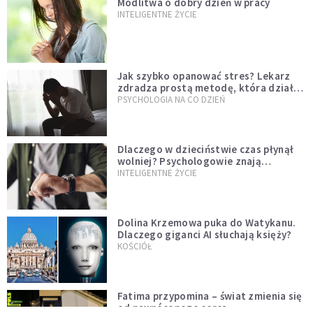
Modlitwa o dobry dzień w pracy
INTELIGENTNE ŻYCIE
Jak szybko opanować stres? Lekarz
zdradza prostą metodę, która działa
od razu
PSYCHOLOGIA NA CO DZIEŃ
Dlaczego w dzieciństwie czas płynął
wolniej? Psychologowie znają
odpowiedź
INTELIGENTNE ŻYCIE
Dolina Krzemowa puka do Watykanu.
Dlaczego giganci AI słuchają księży?
KOŚCIÓŁ
Fatima przypomina – świat zmienia się
od nawróconego serca