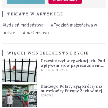
TEMATY W ARTYKULE
#tydzień małżeństwa
#Tydzień małżeństwa w
polsce
#małżeństwo
WIĘCEJ W:
INTELIGENTNE ŻYCIE
Uczestniczył w egzekucjach. Pod
wpływem słów papieża zmienił
zdanie
INTELIGENTNE ŻYCIE
Dlaczego Polacy żyją krócej niż
mieszkańcy Europy Zachodniej?
Ekspertka wskazuje główne
ZDROWIE
przyczyny