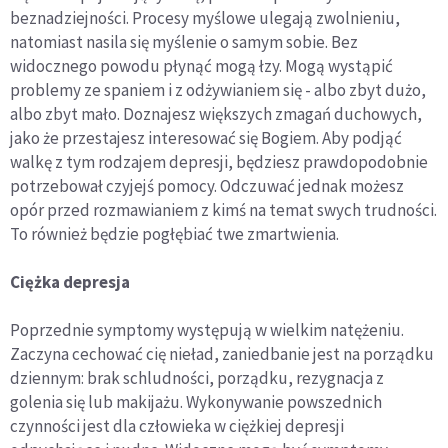
beznadziejności. Procesy myślowe ulegają zwolnieniu,
natomiast nasila się myślenie o samym sobie. Bez
widocznego powodu płynąć mogą łzy. Mogą wystąpić
problemy ze spaniem i z odżywianiem się - albo zbyt dużo,
albo zbyt mało. Doznajesz większych zmagań duchowych,
jako że przestajesz interesować się Bogiem. Aby podjąć
walkę z tym rodzajem depresji, będziesz prawdopodobnie
potrzebował czyjejś pomocy. Odczuwać jednak możesz
opór przed rozmawianiem z kimś na temat swych trudności.
To również będzie pogłębiać twe zmartwienia.
Ciężka depresja
Poprzednie symptomy występują w wielkim natężeniu.
Zaczyna cechować cię nieład, zaniedbanie jest na porządku
dziennym: brak schludności, porządku, rezygnacja z
golenia się lub makijażu. Wykonywanie powszednich
czynności jest dla człowieka w ciężkiej depresji