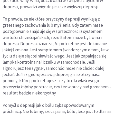
poczucie winy. Wina, odczuwana w związku z byciem w
depresji, prowadzi więc do jeszcze większej depresji.
To prawda, że niektóre przyczyny depresji wynikają z
grzesznego zachowania lub myślenia. Gdy zatem nasze
postępowanie znajduje się w sprzeczności z systemem
wartości chrześcijańskich, rezultatem może być wina i
depresja. Depresja oznacza, że potrzebne jest dokonanie
jakiejś zmiany. Jest symptomem świadczącym o tym, że w
życiu dzieje się coś niewłaściwego. Jest jak zapalająca się
lampka kontrolna na liczniku w samochodzie. Jeśli
zignorujesz ten sygnał, samochód może nie chcieć dalej
jechać. Jeśli zignorujesz swą depresję i nie otrzymasz
pomocy, której potrzebujesz - czy to dla właściwego
przeżycia żałoby po stracie, czy też w pracy nad grzechem -
rezultat będzie niekorzystny.
Pomyśl o depresji jak o bólu zęba spowodowanym
próchnicą. Nie lubimy, rzecz jasna, bólu, lecz jest to dla nas