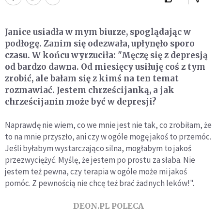
Janice usiadła w mym biurze, spoglądając w
podłogę. Zanim się odezwała, upłynęło sporo
czasu. W końcu wyrzuciła: "Męczę się z depresją
od bardzo dawna. Od miesięcy usiłuję coś z tym
zrobić, ale bałam się z kimś na ten temat
rozmawiać. Jestem chrześcijanką, a jak
chrześcijanin może być w depresji?
Naprawdę nie wiem, co we mnie jest nie tak, co zrobiłam, że
to na mnie przyszło, ani czy w ogóle mogę jakoś to przemóc.
Jeśli byłabym wystarczająco silna, mogłabym to jakoś
przezwyciężyć. Myślę, że jestem po prostu za słaba. Nie
jestem też pewna, czy terapia w ogóle może mi jakoś
pomóc. Z pewnością nie chcę też brać żadnych leków!".
DEON.PL POLECA