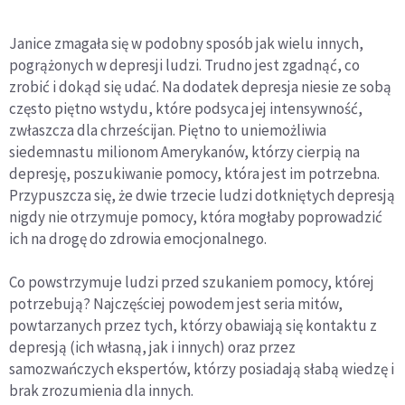
Janice zmagała się w podobny sposób jak wielu innych,
pogrążonych w depresji ludzi. Trudno jest zgadnąć, co
zrobić i dokąd się udać. Na dodatek depresja niesie ze sobą
często piętno wstydu, które podsyca jej intensywność,
zwłaszcza dla chrześcijan. Piętno to uniemożliwia
siedemnastu milionom Amerykanów, którzy cierpią na
depresję, poszukiwanie pomocy, która jest im potrzebna.
Przypuszcza się, że dwie trzecie ludzi dotkniętych depresją
nigdy nie otrzymuje pomocy, która mogłaby poprowadzić
ich na drogę do zdrowia emocjonalnego.
Co powstrzymuje ludzi przed szukaniem pomocy, której
potrzebują? Najczęściej powodem jest seria mitów,
powtarzanych przez tych, którzy obawiają się kontaktu z
depresją (ich własną, jak i innych) oraz przez
samozwańczych ekspertów, którzy posiadają słabą wiedzę i
brak zrozumienia dla innych.