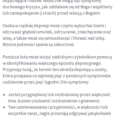
odpychające i nudne. Widoczne mogą być symptomy
duchowego kryzysu, jak: oddalanie się od Boga i wspólnoty
lub zaniepokojenie (i strach) przed relacją z Bogiem.
Osoba w ciężkiej depresji może często wybuchać łzami i
odczuwać głęboki smutek, odrzucenie, zniechęcenie oraz
winę, a także może się samooskarżać i litować nad sobą.
Wzorce jedzenia i spania są zaburzone.
Poniższa lista może służyć niektórym czytelnikom pomocą
w identyfikowaniu większego epizodu depresyjnego.
Przyjmuję tutaj, że termin ten określa depresję u osoby,
która przejawia co najmniej pięć z poniższych symptomów
codziennie przez pięć tygodni. Oto symptomy:
Jesteś przygnębiony lub rozdrażniony przez większość
dnia. (Łatwo utożsamić rozdrażnienie z gniewem).
Twe zainteresowania i przyjemności, w większości lub
wszystkie naraz, nagle przestają odgrywać jakąkolwiek