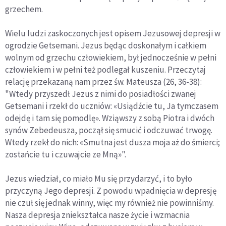
grzechem.
Wielu ludzi zaskoczonych jest opisem Jezusowej depresji w
ogrodzie Getsemani. Jezus będąc doskonałym i całkiem
wolnym od grzechu człowiekiem, był jednocześnie w pełni
człowiekiem i w pełni też podlegał kuszeniu. Przeczytaj
relację przekazaną nam przez św. Mateusza (26, 36-38):
"Wtedy przyszedł Jezus z nimi do posiadłości zwanej
Getsemani i rzekł do uczniów: «Usiądźcie tu, Ja tymczasem
odejdę i tam się pomodlę». Wziąwszy z sobą Piotra i dwóch
synów Zebedeusza, począł się smucić i odczuwać trwogę.
Wtedy rzekł do nich: «Smutna jest dusza moja aż do śmierci;
zostańcie tu i czuwajcie ze Mną»".
Jezus wiedział, co miało Mu się przydarzyć, i to było
przyczyną Jego depresji. Z powodu wpadnięcia w depresję
nie czuł się jednak winny, więc my również nie powinniśmy.
Nasza depresja zniekształca nasze życie i wzmacnia