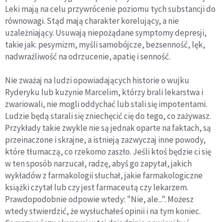
Leki mają na celu przywrócenie poziomu tych substancji do
równowagi. Stąd mają charakter korelujący, a nie
uzależniający. Usuwają niepożądane symptomy depresji,
takie jak: pesymizm, myśli samobójcze, bezsenność, lęk,
nadwrażliwość na odrzucenie, apatię i senność.
Nie zważaj na ludzi opowiadających historie o wujku
Ryderyku lub kuzynie Marcelim, którzy brali lekarstwa i
zwariowali, nie mogli oddychać lub stali się impotentami.
Ludzie będą starali się zniechęcić cię do tego, co zażywasz.
Przykłady takie zwykle nie są jednak oparte na faktach, są
przeinaczone i skrajne, a istnieją zazwyczaj inne powody,
które tłumaczą, co rzekomo zaszło. Jeśli ktoś będzie ci się
w ten sposób narzucał, radzę, abyś go zapytał, jakich
wykładów z farmakologii słuchał, jakie farmakologiczne
książki czytał lub czy jest farmaceutą czy lekarzem.
Prawdopodobnie odpowie wtedy: "Nie, ale...". Możesz
wtedy stwierdzić, że wysłuchałeś opinii i na tym koniec.