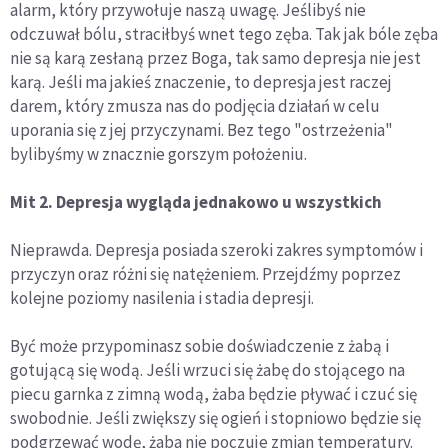
alarm, który przywołuje naszą uwagę. Jeślibyś nie
odczuwał bólu, straciłbyś wnet tego zęba. Tak jak bóle zęba
nie są karą zesłaną przez Boga, tak samo depresja nie jest
karą. Jeśli ma jakieś znaczenie, to depresja jest raczej
darem, który zmusza nas do podjęcia działań w celu
uporania się z jej przyczynami. Bez tego "ostrzeżenia"
bylibyśmy w znacznie gorszym położeniu.
Mit 2. Depresja wygląda jednakowo u wszystkich
Nieprawda. Depresja posiada szeroki zakres symptomów i
przyczyn oraz różni się natężeniem. Przejdźmy poprzez
kolejne poziomy nasilenia i stadia depresji.
Być może przypominasz sobie doświadczenie z żabą i
gotującą się wodą. Jeśli wrzuci się żabę do stojącego na
piecu garnka z zimną wodą, żaba będzie pływać i czuć się
swobodnie. Jeśli zwiększy się ogień i stopniowo będzie się
podgrzewać wodę, żaba nie poczuje zmian temperatury.