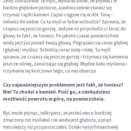
Żeby zobrazować tę myśl, wyobraź sobie, że pływasz w
bardzo głębokim jeziorze, a jednocześnie starasz się
trzymać ciężki kamień. Ciężar ciągnie cię w dół. Tonę -
mówisz do siebie. Co ta myśl w tobie wzbudza? Sprawia, że
czujesz się jeszcze gorzej. Jedyne co przychodzi ci teraz do
głowy to fakt, że toniesz. Po jakimś czasie powierzchnia
wody jest już ponad twoją głową. Pogrążasz się coraz głębiej
i głębiej i myślisz: Schodzę coraz niżej i niżej. Ta myśl
sprawia, że czujesz się jeszcze gorzej i trzymasz się kamienia
jeszcze silniej, zanurzając się głębiej. Błędne koło myślenia i
trzymania się kurczowo tego, co nas obarcza.
Czy najważniejszym problemem jest fakt, że toniesz?
Nie! Tu chodzi o kamień. Puść go, a zdobędziesz
możliwość powrotu w górę, na powierzchnię.
Być może płynąc, odkryjesz, że jesteś nieco bardziej
zmęczony niż myślałeś i że woda jest głębsza, a prąd
mocniejszy niż przypuszczałeś. Dzięki natychmiastowej