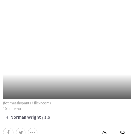
(fot.meeshypants / flickr.com)
10 lat temu
H. Norman Wright / slo