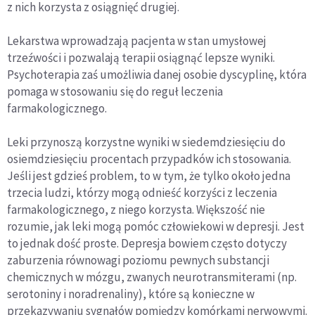
z nich korzysta z osiągnięć drugiej.
Lekarstwa wprowadzają pacjenta w stan umysłowej
trzeźwości i pozwalają terapii osiągnąć lepsze wyniki.
Psychoterapia zaś umożliwia danej osobie dyscyplinę, która
pomaga w stosowaniu się do reguł leczenia
farmakologicznego.
Leki przynoszą korzystne wyniki w siedemdziesięciu do
osiemdziesięciu procentach przypadków ich stosowania.
Jeśli jest gdzieś problem, to w tym, że tylko około jedna
trzecia ludzi, którzy mogą odnieść korzyści z leczenia
farmakologicznego, z niego korzysta. Większość nie
rozumie, jak leki mogą pomóc człowiekowi w depresji. Jest
to jednak dość proste. Depresja bowiem często dotyczy
zaburzenia równowagi poziomu pewnych substancji
chemicznych w mózgu, zwanych neurotransmiterami (np.
serotoniny i noradrenaliny), które są konieczne w
przekazywaniu sygnałów pomiędzy komórkami nerwowymi.