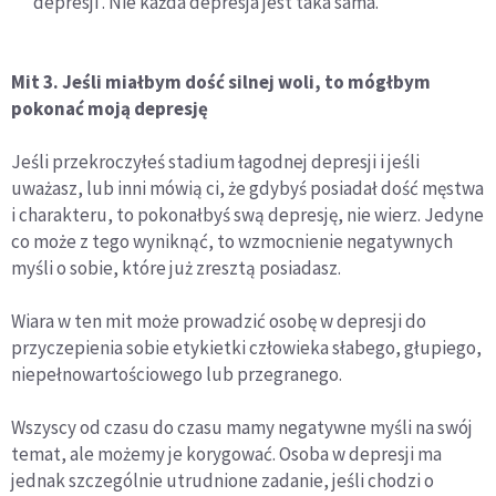
depresji . Nie każda depresja jest taka sama.
Mit 3. Jeśli miałbym dość silnej woli, to mógłbym
pokonać moją depresję
Jeśli przekroczyłeś stadium łagodnej depresji i jeśli
uważasz, lub inni mówią ci, że gdybyś posiadał dość męstwa
i charakteru, to pokonałbyś swą depresję, nie wierz. Jedyne
co może z tego wyniknąć, to wzmocnienie negatywnych
myśli o sobie, które już zresztą posiadasz.
Wiara w ten mit może prowadzić osobę w depresji do
przyczepienia sobie etykietki człowieka słabego, głupiego,
niepełnowartościowego lub przegranego.
Wszyscy od czasu do czasu mamy negatywne myśli na swój
temat, ale możemy je korygować. Osoba w depresji ma
jednak szczególnie utrudnione zadanie, jeśli chodzi o