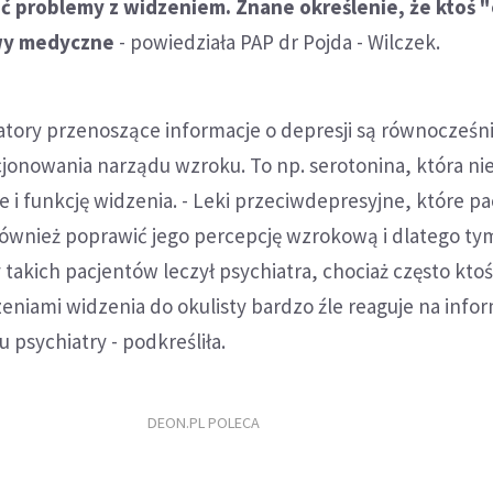
eć problemy z widzeniem. Znane określenie, że ktoś 
wy medyczne
- powiedziała PAP dr Pojda - Wilczek.
atory przenoszące informacje o depresji są równocześn
onowania narządu wzroku. To np. serotonina, która nie
le i funkcję widzenia. - Leki przeciwdepresyjne, które pa
również poprawić jego percepcję wzrokową i dlatego tym
 takich pacjentów leczył psychiatra, chociaż często ktoś
eniami widzenia do okulisty bardzo źle reaguje na infor
u psychiatry - podkreśliła.
DEON.PL POLECA