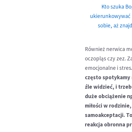
Kto szuka Bo
ukierunkowywać n
sobie, aż znaj
Również nerwica mo
oczopląs czy zez. 
emocjonalne i stres
często spotykamy s
źle widzieć, i trz
duże obciążenie np
miłości w rodzinie
samoakceptacji. To
reakcja obronna p