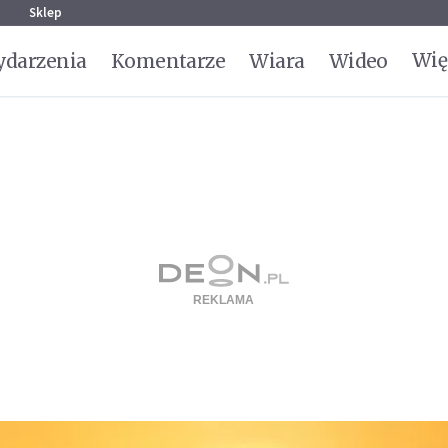
g
Sklep
Wię
darzenia
Komentarze
Wiara
Wideo