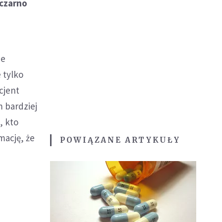
"czarno
ie
 tylko
cjent
 bardziej
, kto
mację, że
POWIĄZANE ARTYKUŁY