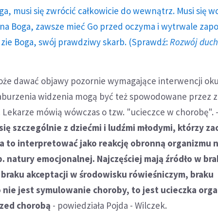
ga, musi się zwrócić całkowicie do wewnątrz. Musi się w
a Boga, zawsze mieć Go przed oczyma i wytrwale zap
dzie Boga, swój prawdziwy skarb. (Sprawdź:
Rozwój duc
że dawać objawy pozornie wymagające interwencji okuli
Zaburzenia widzenia mogą być też spowodowane przez 
. Lekarze mówią wówczas o tzw. "ucieczce w chorobę". 
ię szczególnie z dziećmi i ludźmi młodymi, którzy za
eba to interpretować jako reakcję obronną organizmu 
. natury emocjonalnej. Najczęściej mają źródło w br
, braku akceptacji w środowisku rówieśniczym, braku
 nie jest symulowanie choroby, to jest ucieczka org
rzed chorobą
- powiedziała Pojda - Wilczek.