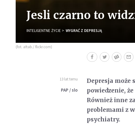
Jesli czarno to wid
INTELIGENTNE ŻYCIE
WYGRAĆ Z DEPRESJĄ
(fot. aftab./ flickr.com)
13 lat temu
Depresja może 
powiedzenie, że
PAP / slo
Również inne za
problemami z wi
psychiatry.