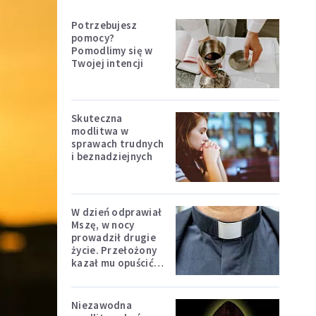
Potrzebujesz
pomocy?
Pomodlimy się w
Twojej intencji
Skuteczna
modlitwa w
sprawach trudnych
i beznadziejnych
W dzień odprawiał
Mszę, w nocy
prowadził drugie
życie. Przełożony
kazał mu opuścić
zakon
Niezawodna