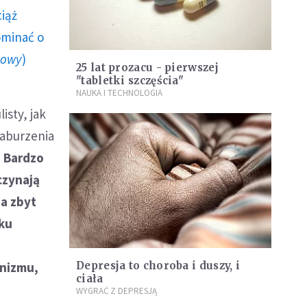
ciąż
ominać o
howy
)
25 lat prozacu - pierwszej
"tabletki szczęścia"
NAUKA I TECHNOLOGIA
sty, jak
zaburzenia
-
Bardzo
czynają
na zbyt
aku
anizmu,
Depresja to choroba i duszy, i
ciała
WYGRAĆ Z DEPRESJĄ