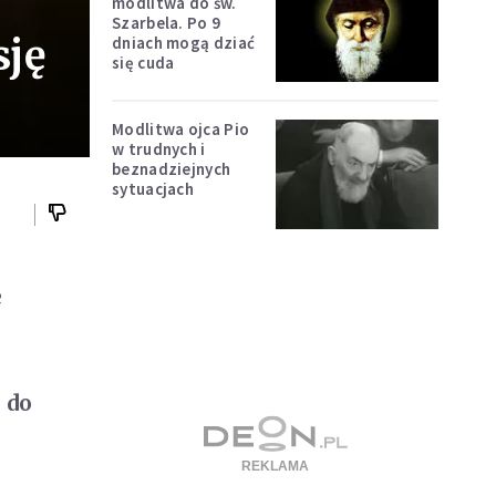
modlitwa do św.
Szarbela. Po 9
sję
dniach mogą dziać
się cuda
Modlitwa ojca Pio
w trudnych i
beznadziejnych
sytuacjach
e
 do