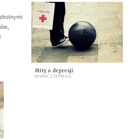
szkolnymi
ców,
z
Mity o depresji
WYGRAĆ Z DEPRESJĄ