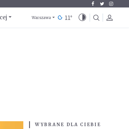
11
°
cej
Warszawa
WYBRANE DLA CIEBIE