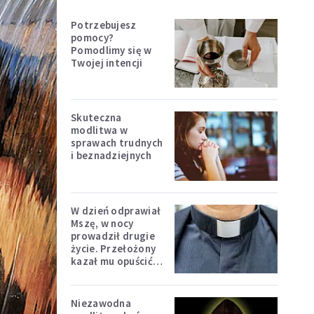
Potrzebujesz
pomocy?
Pomodlimy się w
Twojej intencji
Skuteczna
modlitwa w
sprawach trudnych
i beznadziejnych
W dzień odprawiał
Mszę, w nocy
prowadził drugie
życie. Przełożony
kazał mu opuścić
zakon
Niezawodna