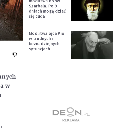
modlitwa do św.
Szarbela. Po 9
dniach mogą dziać
się cuda
Modlitwa ojca Pio
w trudnych i
beznadziejnych
sytuacjach
zanych
 a w
h
u