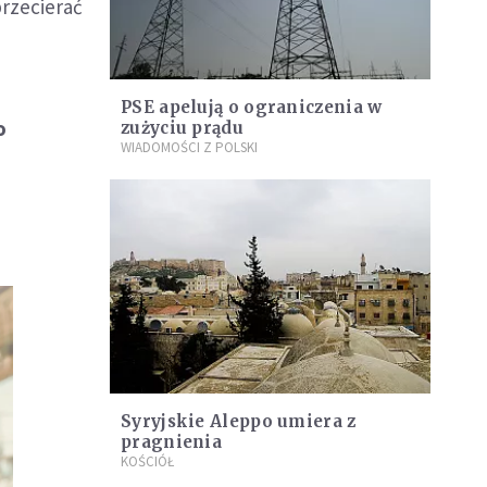
przecierać
PSE apelują o ograniczenia w
o
zużyciu prądu
WIADOMOŚCI Z POLSKI
Syryjskie Aleppo umiera z
pragnienia
KOŚCIÓŁ