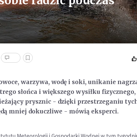
 sobie radzić podczas
owoce, warzywa, wodę i soki, unikanie nagr
trego słońca i większego wysiłku fizycznego,
ieżający prysznic - dzięki przestrzeganiu tyc
ędą mniej dokuczliwe - mówią eksperci.
tytutu Meteorologii i Gospodarki Wodnej w tym tygodni