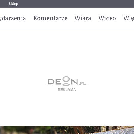
g
Sklep
Wię
darzenia
Komentarze
Wiara
Wideo