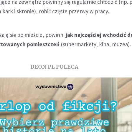
ące na zewnątrz powinny się regularnie chłodzić (np. 
 kark i skronie), robić częste przerwy w pracy.
zają się po mieście, powinni
jak najczęściej wchodzić d
tyzowanych pomieszczeń
(supermarkety, kina, muzea).
DEON.PL POLECA