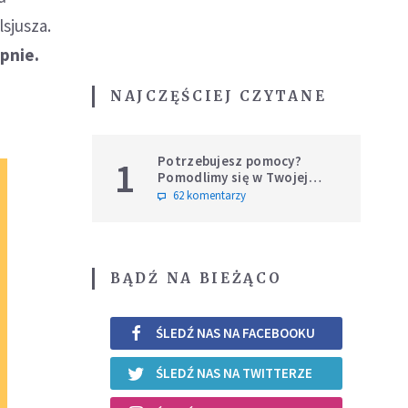
sjusza.
pnie.
NAJCZĘŚCIEJ CZYTANE
Potrzebujesz pomocy?
1
Pomodlimy się w Twojej
intencji
62 komentarzy
BĄDŹ NA BIEŻĄCO
ŚLEDŹ NAS NA FACEBOOKU
ŚLEDŹ NAS NA TWITTERZE