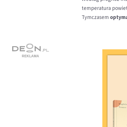
temperatura powietr
Tymczasem
optyma