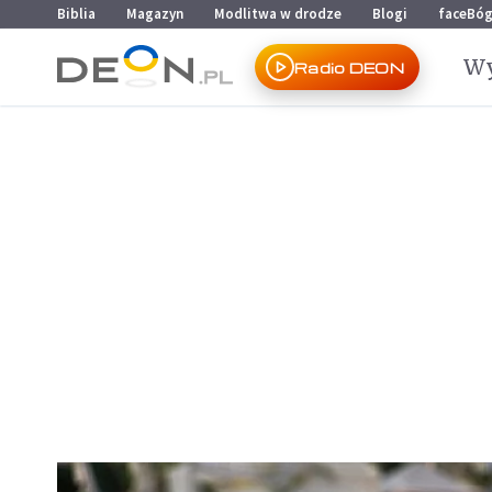
Przejdź do menu głównego
Przejdź do treści
Biblia
Magazyn
Modlitwa w drodze
Blogi
faceBó
Wy
Radio DEON