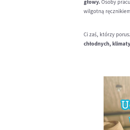
głowy.
Osoby pracuj
wilgotną ręcznikiem
Ci zaś, którzy porus
chłodnych, klima