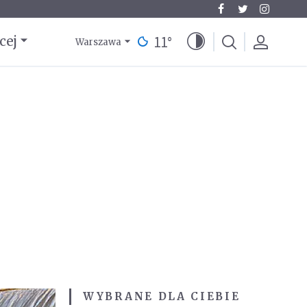
11
°
cej
Warszawa
WYBRANE DLA CIEBIE