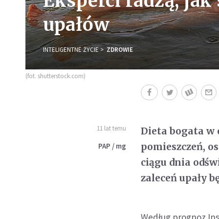
Eksperci radzą, jak
upałów
INTELIGENTNE ŻYCIE
ZDROWIE
(fot. shutterstock.com)
11 lat temu
Dieta bogata w 
pomieszczeń, os
PAP / mg
ciągu dnia odśw
zaleceń upały b
Według prognoz Ins