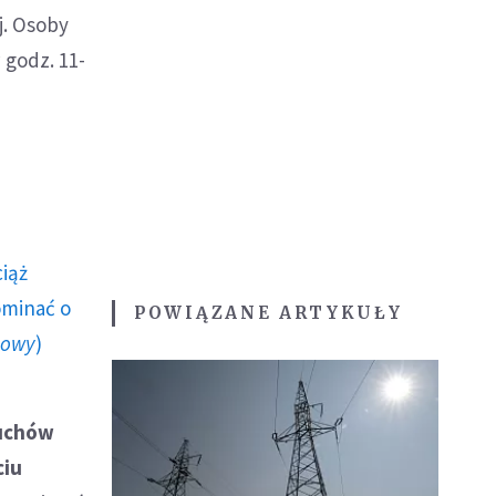
j. Osoby
 godz. 11-
ciąż
ominać o
POWIĄZANE ARTYKUŁY
howy
)
ruchów
ciu