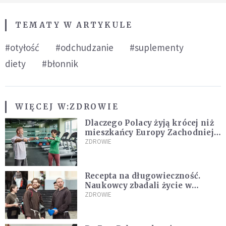
TEMATY W ARTYKULE
#otyłość
#odchudzanie
#suplementy
diety
#błonnik
WIĘCEJ W:
ZDROWIE
Dlaczego Polacy żyją krócej niż
mieszkańcy Europy Zachodniej?
Ekspertka wskazuje główne
ZDROWIE
przyczyny
Recepta na długowieczność.
Naukowcy zbadali życie w
klasztorach
ZDROWIE