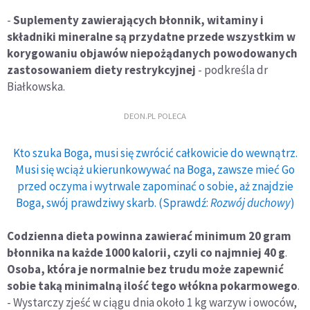
-
Suplementy zawierających błonnik, witaminy i
składniki mineralne są przydatne przede wszystkim w
korygowaniu objawów niepożądanych powodowanych
zastosowaniem diety restrykcyjnej
- podkreśla dr
Białkowska.
DEON.PL POLECA
Kto szuka Boga, musi się zwrócić całkowicie do wewnątrz.
Musi się wciąż ukierunkowywać na Boga, zawsze mieć Go
przed oczyma i wytrwale zapominać o sobie, aż znajdzie
Boga, swój prawdziwy skarb. (Sprawdź:
Rozwój duchowy
)
Codzienna dieta powinna zawierać minimum 20 gram
błonnika na każde 1000 kalorii, czyli co najmniej 40 g
.
Osoba, która je normalnie bez trudu może zapewnić
sobie taką minimalną ilość tego włókna pokarmowego
.
- Wystarczy zjeść w ciągu dnia około 1 kg warzyw i owoców,