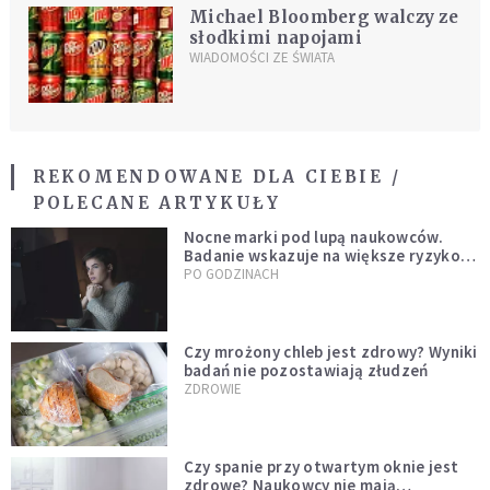
Michael Bloomberg walczy ze
słodkimi napojami
WIADOMOŚCI ZE ŚWIATA
REKOMENDOWANE DLA CIEBIE /
POLECANE ARTYKUŁY
Nocne marki pod lupą naukowców.
Badanie wskazuje na większe ryzyko
zawału
PO GODZINACH
Czy mrożony chleb jest zdrowy? Wyniki
badań nie pozostawiają złudzeń
ZDROWIE
Czy spanie przy otwartym oknie jest
zdrowe? Naukowcy nie mają