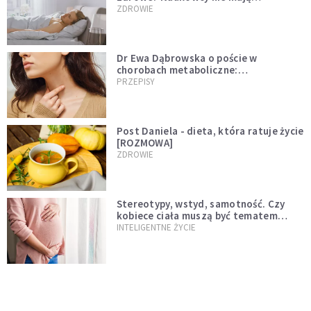
wątpliwości
ZDROWIE
Dr Ewa Dąbrowska o poście w
chorobach metaboliczne:
niedoczynność tarczycy ustępuje
PRZEPISY
Post Daniela - dieta, która ratuje życie
[ROZMOWA]
ZDROWIE
Stereotypy, wstyd, samotność. Czy
kobiece ciała muszą być tematem
tabu?
INTELIGENTNE ŻYCIE