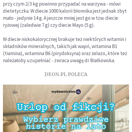
przy czym 2/3 kg powinno przypadać na warzywa - mówi
dietetyczka. W diecie 1000 kalorii błonnika jest jednak zbyt
mało - jedynie 14 g. A jeszcze mniej jest go w tzw. diecie
ryżowej (zaledwie 7 g) czy diecie Mayo (5 g).
W diecie niskokalorycznej brakuje też niektórych witamin i
składników mineralnych, takich jak wapń, witamina B1
(tiamina), witamina B6 (pirydoksyna) oraz żelazo, które też
należałoby uzupełniać - zwraca uwagę dr Białkowska.
DEON.PL POLECA