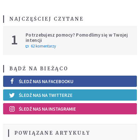
NAJCZĘŚCIEJ CZYTANE
1
Potrzebujesz pomocy? Pomodlimy się w Twojej
intencji
62 komentarzy
BĄDŹ NA BIEŻĄCO
ŚLEDŹ NAS NA FACEBOOKU
ŚLEDŹ NAS NA TWITTERZE
ŚLEDŹ NAS NA INSTAGRAMIE
POWIĄZANE ARTYKUŁY