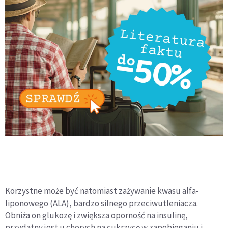
Korzystne może być natomiast zażywanie kwasu alfa-
liponowego (ALA), bardzo silnego przeciwutleniacza.
Obniża on glukozę i zwiększa oporność na insulinę,
przydatny jest u chorych na cukrzycę w zapobieganiu i