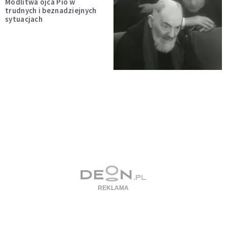
Modlitwa ojca Pio w
trudnych i beznadziejnych
sytuacjach