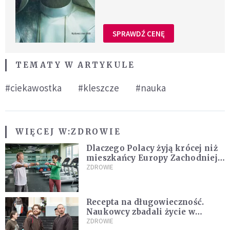
SPRAWDŹ CENĘ
TEMATY W ARTYKULE
#ciekawostka
#kleszcze
#nauka
WIĘCEJ W:
ZDROWIE
Dlaczego Polacy żyją krócej niż
mieszkańcy Europy Zachodniej?
Ekspertka wskazuje główne
ZDROWIE
przyczyny
Recepta na długowieczność.
Naukowcy zbadali życie w
klasztorach
ZDROWIE