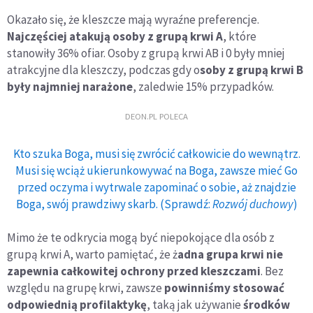
Okazało się, że kleszcze mają wyraźne preferencje.
Najczęściej atakują osoby z grupą krwi A
, które
stanowiły 36% ofiar. Osoby z grupą krwi AB i 0 były mniej
atrakcyjne dla kleszczy, podczas gdy o
soby z grupą krwi B
były najmniej narażone
, zaledwie 15% przypadków.
DEON.PL POLECA
Kto szuka Boga, musi się zwrócić całkowicie do wewnątrz.
Musi się wciąż ukierunkowywać na Boga, zawsze mieć Go
przed oczyma i wytrwale zapominać o sobie, aż znajdzie
Boga, swój prawdziwy skarb. (Sprawdź:
Rozwój duchowy
)
Mimo że te odkrycia mogą być niepokojące dla osób z
grupą krwi A, warto pamiętać, że ż
adna grupa krwi nie
zapewnia całkowitej ochrony przed kleszczami
. Bez
względu na grupę krwi, zawsze
powinniśmy stosować
odpowiednią profilaktykę
, taką jak używanie
środków