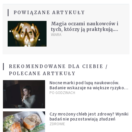
POWIĄZANE ARTYKUŁY
Magia oczami naukowców i
tych, którzy ją praktykują.
Wielu badaczy nie chce
WIARA
zmierzyć się z tematem
REKOMENDOWANE DLA CIEBIE /
POLECANE ARTYKUŁY
Nocne marki pod lupą naukowców.
Badanie wskazuje na większe ryzyko
zawału
PO GODZINACH
Czy mrożony chleb jest zdrowy? Wyniki
badań nie pozostawiają złudzeń
ZDROWIE