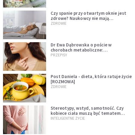
Czy spanie przy otwartym oknie jest
zdrowe? Naukowcy nie mają
wątpliwości
ZDROWIE
Dr Ewa Dąbrowska o poście w
chorobach metaboliczne:
niedoczynność tarczycy ustępuje
PRZEPISY
Post Daniela - dieta, która ratuje życie
[ROZMOWA]
ZDROWIE
Stereotypy, wstyd, samotność. Czy
kobiece ciała muszą być tematem
tabu?
INTELIGENTNE ŻYCIE