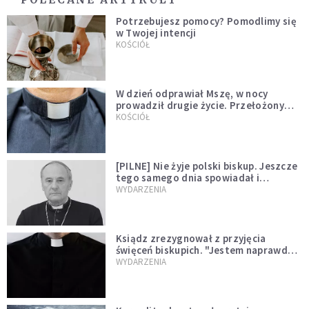
Potrzebujesz pomocy? Pomodlimy się
w Twojej intencji
KOŚCIÓŁ
W dzień odprawiał Mszę, w nocy
prowadził drugie życie. Przełożony
kazał mu opuścić zakon
KOŚCIÓŁ
[PILNE] Nie żyje polski biskup. Jeszcze
tego samego dnia spowiadał i
sprawował Mszę świętą
WYDARZENIA
Ksiądz zrezygnował z przyjęcia
święceń biskupich. "Jestem naprawdę
niegodny"
WYDARZENIA