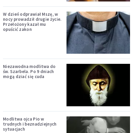
W dzień odprawiał Mszę, w
nocy prowadził drugie życie.
Przełożony kazał mu
opuścić zakon
Niezawodna modlitwa do
św. Szarbela. Po 9 dniach
mogą dziać się cuda
Modlitwa ojca Pio w
trudnych i beznadziejnych
sytuacjach