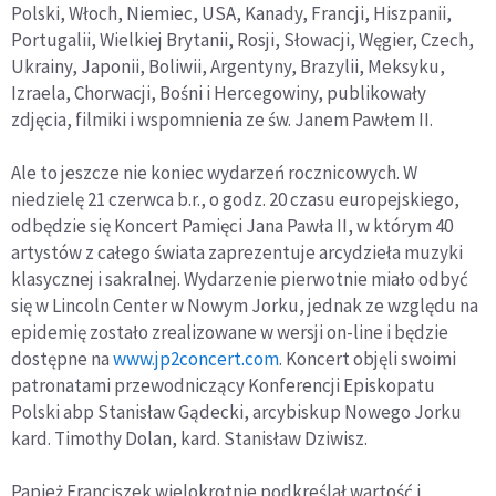
Polski, Włoch, Niemiec, USA, Kanady, Francji, Hiszpanii,
Portugalii, Wielkiej Brytanii, Rosji, Słowacji, Węgier, Czech,
Ukrainy, Japonii, Boliwii, Argentyny, Brazylii, Meksyku,
Izraela, Chorwacji, Bośni i Hercegowiny, publikowały
zdjęcia, filmiki i wspomnienia ze św. Janem Pawłem II.
Ale to jeszcze nie koniec wydarzeń rocznicowych. W
niedzielę 21 czerwca b.r., o godz. 20 czasu europejskiego,
odbędzie się Koncert Pamięci Jana Pawła II, w którym 40
artystów z całego świata zaprezentuje arcydzieła muzyki
klasycznej i sakralnej. Wydarzenie pierwotnie miało odbyć
się w Lincoln Center w Nowym Jorku, jednak ze względu na
epidemię zostało zrealizowane w wersji on-line i będzie
dostępne na
www.jp2concert.com
. Koncert objęli swoimi
patronatami przewodniczący Konferencji Episkopatu
Polski abp Stanisław Gądecki, arcybiskup Nowego Jorku
kard. Timothy Dolan, kard. Stanisław Dziwisz.
Papież Franciszek wielokrotnie podkreślał wartość i