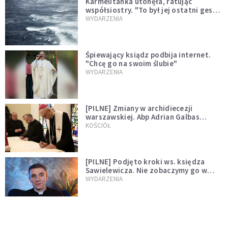
Karmelitanka utonęła, ratując
współsiostry. "To był jej ostatni gest
miłości"
WYDARZENIA
Śpiewający ksiądz podbija internet.
"Chcę go na swoim ślubie"
WYDARZENIA
[PILNE] Zmiany w archidiecezji
warszawskiej. Abp Adrian Galbas
wręczył dekrety nowym proboszczom
KOŚCIÓŁ
[PILNE] Podjęto kroki ws. księdza
Sawielewicza. Nie zobaczymy go w
mediach
WYDARZENIA