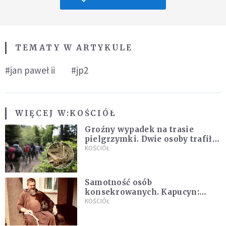
TEMATY W ARTYKULE
#jan paweł ii
#jp2
WIĘCEJ W:
KOŚCIÓŁ
Groźny wypadek na trasie
pielgrzymki. Dwie osoby trafiły
do szpitala
KOŚCIÓŁ
Samotność osób
konsekrowanych. Kapucyn:
Życie w pojedynkę rzadko jest
KOŚCIÓŁ
sielanką