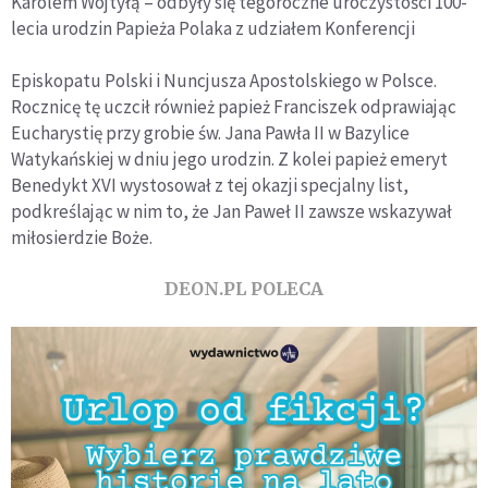
Karolem Wojtyłą – odbyły się tegoroczne uroczystości 100-
lecia urodzin Papieża Polaka z udziałem Konferencji
Episkopatu Polski i Nuncjusza Apostolskiego w Polsce.
Rocznicę tę uczcił również papież Franciszek odprawiając
Eucharystię przy grobie św. Jana Pawła II w Bazylice
Watykańskiej w dniu jego urodzin. Z kolei papież emeryt
Benedykt XVI wystosował z tej okazji specjalny list,
podkreślając w nim to, że Jan Paweł II zawsze wskazywał
miłosierdzie Boże.
DEON.PL POLECA