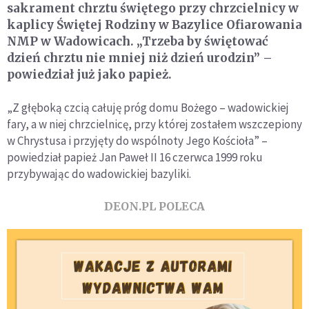
sakrament chrztu świętego przy chrzcielnicy w
kaplicy Świętej Rodziny w Bazylice Ofiarowania
NMP w Wadowicach. „Trzeba by świętować
dzień chrztu nie mniej niż dzień urodzin” –
powiedział już jako papież.
„Z głęboką czcią całuję próg domu Bożego – wadowickiej
fary, a w niej chrzcielnicę, przy której zostałem wszczepiony
w Chrystusa i przyjęty do wspólnoty Jego Kościoła” –
powiedział papież Jan Paweł II 16 czerwca 1999 roku
przybywając do wadowickiej bazyliki.
DEON.PL POLECA