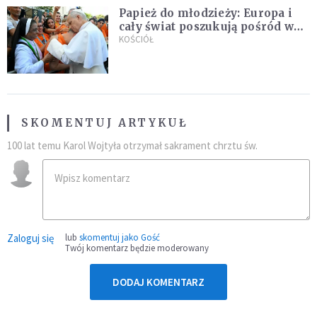
Papież do młodzieży: Europa i
cały świat poszukują pośród was
nowych świętych
KOŚCIÓŁ
SKOMENTUJ ARTYKUŁ
100 lat temu Karol Wojtyła otrzymał sakrament chrztu św.
Zaloguj się
lub
skomentuj jako Gość
Twój komentarz będzie moderowany
DODAJ KOMENTARZ