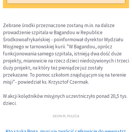
Zebrane środki przeznaczone zostaną m.in. na dalsze
prowadzenie szpitala w Bagandou w Republice
Środkowoafrykańskiej - poinformował dyrektor Wydziału
Misyjnego w tarnowskiej kurii. "W Bagandou, oprócz
funkcjonowania samego szpitala, istnieją dwa dość duże
projekty, mianowicie na rzecz dzieci niedożywionych i trzeci
duży projekt, na który też pieniądze już zostały
przekazane. To pomoc szkołom znajdującym się na terenie
misji"- powiedział ks. Krzysztof Czermak.
W akcji kolędników misyjnych uczestniczyło ponad 20,5 tys.
dzieci.
DEON.PL POLECA
Kto szuka Boga, musi się zwrócić całkowicie do wewnątrz.