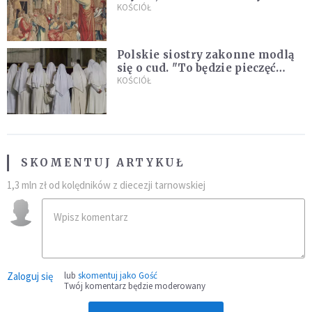
Wyjątkowy arras w Castel
KOŚCIÓŁ
Gandolfo
Polskie siostry zakonne modlą
się o cud. "To będzie pieczęć
Pana Boga dla naszej wiary"
KOŚCIÓŁ
SKOMENTUJ ARTYKUŁ
1,3 mln zł od kolędników z diecezji tarnowskiej
Zaloguj się
lub
skomentuj jako Gość
Twój komentarz będzie moderowany