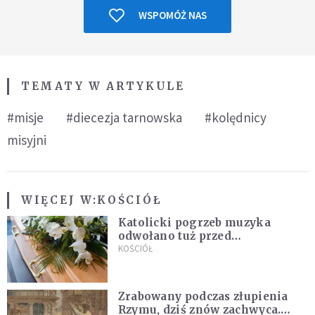
WSPOMÓŻ NAS
TEMATY W ARTYKULE
#misje
#diecezja tarnowska
#kolędnicy
misyjni
WIĘCEJ W:
KOŚCIÓŁ
Katolicki pogrzeb muzyka
odwołano tuż przed
uroczystością. Powodem była
KOŚCIÓŁ
przynależność do masonerii
Zrabowany podczas złupienia
Rzymu, dziś znów zachwyca.