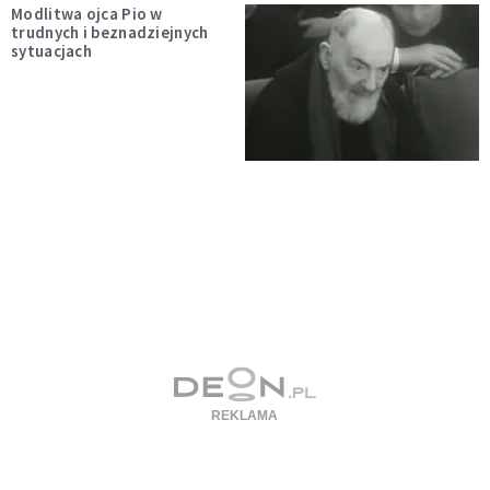
Modlitwa ojca Pio w
trudnych i beznadziejnych
sytuacjach