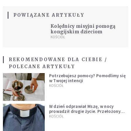
POWIĄZANE ARTYKUŁY
Kolędnicy misyjni pomogą
kongijskim dzieciom
KOŚCIÓŁ
REKOMENDOWANE DLA CIEBIE /
POLECANE ARTYKUŁY
Potrzebujesz pomocy? Pomodlimy się
w Twojej intencji
KOŚCIÓŁ
W dzień odprawiał Mszę, w nocy
prowadził drugie życie. Przełożony
kazał mu opuścić zakon
KOŚCIÓŁ