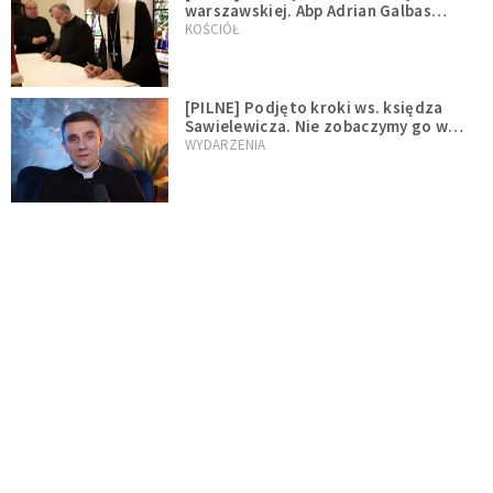
warszawskiej. Abp Adrian Galbas
wręczył dekrety nowym proboszczom
KOŚCIÓŁ
[PILNE] Podjęto kroki ws. księdza
Sawielewicza. Nie zobaczymy go w
mediach
WYDARZENIA