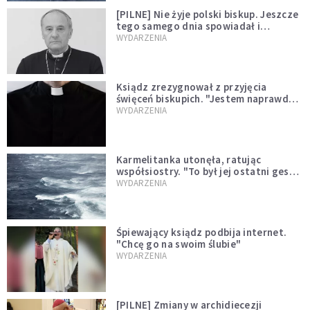
[PILNE] Nie żyje polski biskup. Jeszcze
tego samego dnia spowiadał i
sprawował Mszę świętą
WYDARZENIA
Ksiądz zrezygnował z przyjęcia
święceń biskupich. "Jestem naprawdę
niegodny"
WYDARZENIA
Karmelitanka utonęła, ratując
współsiostry. "To był jej ostatni gest
miłości"
WYDARZENIA
Śpiewający ksiądz podbija internet.
"Chcę go na swoim ślubie"
WYDARZENIA
[PILNE] Zmiany w archidiecezji