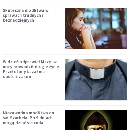
Skuteczna modlitwa w
sprawach trudnych i
beznadziejnych
W dzień odprawiał Mszę, w
nocy prowadził drugie życie.
Przełożony kazał mu
opuścić zakon
Niezawodna modlitwa do
św. Szarbela. Po 9 dniach
mogą dziać się cuda