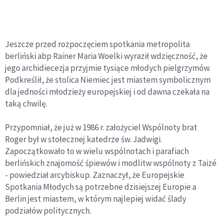
Jeszcze przed rozpoczęciem spotkania metropolita
berliński abp Rainer Maria Woelki wyraził wdzięczność, że
jego archidiecezja przyjmie tysiące młodych pielgrzymów.
Podkreślił, że stolica Niemiec jest miastem symbolicznym
dla jedności młodzieży europejskiej i od dawna czekała na
taką chwilę.
Przypomniał, że już w 1986 r. założyciel Wspólnoty brat
Roger był w stołecznej katedrze św. Jadwigi.
Zapoczątkowało to w wielu wspólnotach i parafiach
berlińskich znajomość śpiewów i modlitw wspólnoty z Taizé
- powiedział arcybiskup. Zaznaczył, że Europejskie
Spotkania Młodych są potrzebne dzisiejszej Europie a
Berlin jest miastem, w którym najlepiej widać ślady
podziałów politycznych.