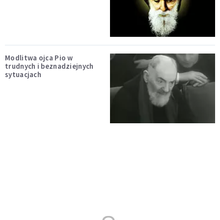
Modlitwa ojca Pio w
trudnych i beznadziejnych
sytuacjach