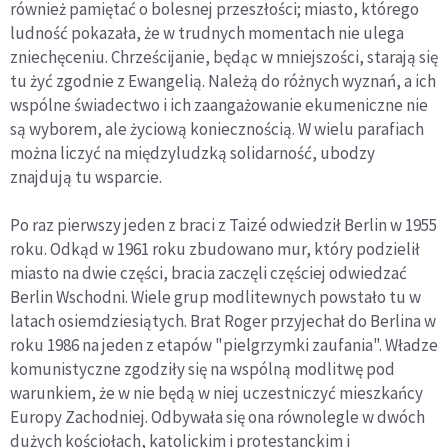
również pamiętać o bolesnej przeszłości; miasto, którego
ludność pokazała, że w trudnych momentach nie ulega
zniechęceniu. Chrześcijanie, będąc w mniejszości, starają się
tu żyć zgodnie z Ewangelią. Należą do różnych wyznań, a ich
wspólne świadectwo i ich zaangażowanie ekumeniczne nie
są wyborem, ale życiową koniecznością. W wielu parafiach
można liczyć na międzyludzką solidarność, ubodzy
znajdują tu wsparcie.
Po raz pierwszy jeden z braci z Taizé odwiedził Berlin w 1955
roku. Odkąd w 1961 roku zbudowano mur, który podzielił
miasto na dwie części, bracia zaczęli częściej odwiedzać
Berlin Wschodni. Wiele grup modlitewnych powstało tu w
latach osiemdziesiątych. Brat Roger przyjechał do Berlina w
roku 1986 na jeden z etapów "pielgrzymki zaufania". Władze
komunistyczne zgodziły się na wspólną modlitwę pod
warunkiem, że w nie będą w niej uczestniczyć mieszkańcy
Europy Zachodniej. Odbywała się ona równolegle w dwóch
dużych kościołach, katolickim i protestanckim i