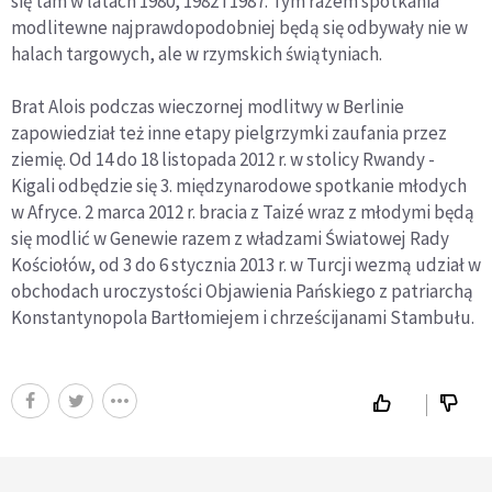
się tam w latach 1980, 1982 i 1987. Tym razem spotkania
modlitewne najprawdopodobniej będą się odbywały nie w
halach targowych, ale w rzymskich świątyniach.
Brat Alois podczas wieczornej modlitwy w Berlinie
zapowiedział też inne etapy pielgrzymki zaufania przez
ziemię. Od 14 do 18 listopada 2012 r. w stolicy Rwandy -
Kigali odbędzie się 3. międzynarodowe spotkanie młodych
w Afryce. 2 marca 2012 r. bracia z Taizé wraz z młodymi będą
się modlić w Genewie razem z władzami Światowej Rady
Kościołów, od 3 do 6 stycznia 2013 r. w Turcji wezmą udział w
obchodach uroczystości Objawienia Pańskiego z patriarchą
Konstantynopola Bartłomiejem i chrześcijanami Stambułu.