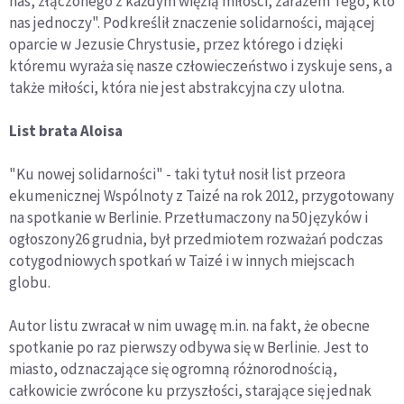
nas, złączonego z każdym więzią miłości, zarazem Tego, kto
nas jednoczy". Podkreślił znaczenie solidarności, mającej
oparcie w Jezusie Chrystusie, przez którego i dzięki
któremu wyraża się nasze człowieczeństwo i zyskuje sens, a
także miłości, która nie jest abstrakcyjna czy ulotna.
List brata Aloisa
"Ku nowej solidarności" - taki tytuł nosił list przeora
ekumenicznej Wspólnoty z Taizé na rok 2012, przygotowany
na spotkanie w Berlinie. Przetłumaczony na 50 języków i
ogłoszony26 grudnia, był przedmiotem rozważań podczas
cotygodniowych spotkań w Taizé i w innych miejscach
globu.
Autor listu zwracał w nim uwagę m.in. na fakt, że obecne
spotkanie po raz pierwszy odbywa się w Berlinie. Jest to
miasto, odznaczające się ogromną różnorodnością,
całkowicie zwrócone ku przyszłości, starające się jednak