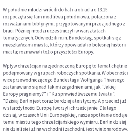
W południe młodzi wrócili do hal na obiad a o 13.15
rozpoczęła się tam modlitwa południowa, połączona z
rozważaniami biblijnymi, przygotowanymi przez jednego z
braci. Później młodzi uczestniczyli w warsztatach
tematycznych. Odwiedzili m.in. Bundestag, spotkali się z
mieszkańcami miasta, którzy opowiadali o bolesnej historii
miasta; rozmawiali też o przyszłości Europy.
Wpływ chrześcijan na zjednoczoną Europę to temat chętnie
podejmowany w grupach roboczych spotkania. W obecności
wiceprzewodniczącego Bundestagu Wolfganga Thiersego
zastanawiano się nad takimi zagadnieniami, jak "Jakiej
Europy pragniemy?" i "Ku sprawiedliwszemu światu".
"Dzisiaj Berlin jest coraz bardziej ateistyczny. A przecież już
w starożytności Europę tworzyli chrześcijanie. Dlatego
dzisiaj, w czasach Unii Europejskiej, nasze spotkanie dodaje
temu miastu tego chrześcijańskiego wymiaru. Berlin dzisiaj
nie dzieli się już na wschodni i zachodni, jest wielonarodowy.