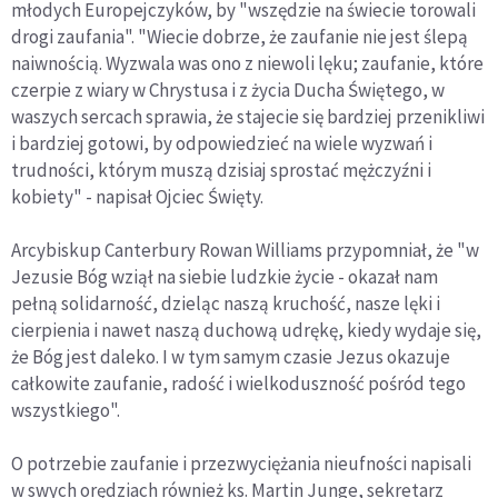
młodych Europejczyków, by "wszędzie na świecie torowali
drogi zaufania". "Wiecie dobrze, że zaufanie nie jest ślepą
naiwnością. Wyzwala was ono z niewoli lęku; zaufanie, które
czerpie z wiary w Chrystusa i z życia Ducha Świętego, w
waszych sercach sprawia, że stajecie się bardziej przenikliwi
i bardziej gotowi, by odpowiedzieć na wiele wyzwań i
trudności, którym muszą dzisiaj sprostać mężczyźni i
kobiety" - napisał Ojciec Święty.
Arcybiskup Canterbury Rowan Williams przypomniał, że "w
Jezusie Bóg wziął na siebie ludzkie życie - okazał nam
pełną solidarność, dzieląc naszą kruchość, nasze lęki i
cierpienia i nawet naszą duchową udrękę, kiedy wydaje się,
że Bóg jest daleko. I w tym samym czasie Jezus okazuje
całkowite zaufanie, radość i wielkoduszność pośród tego
wszystkiego".
O potrzebie zaufanie i przezwyciężania nieufności napisali
w swych orędziach również ks. Martin Junge, sekretarz