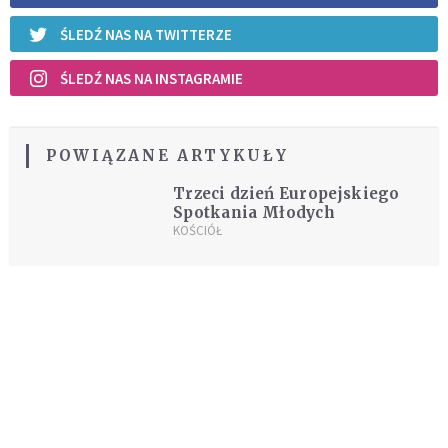
ŚLEDŹ NAS NA TWITTERZE
ŚLEDŹ NAS NA INSTAGRAMIE
POWIĄZANE ARTYKUŁY
Trzeci dzień Europejskiego
Spotkania Młodych
KOŚCIÓŁ
REKOMENDOWANE DLA CIEBIE /
POLECANE ARTYKUŁY
Potrzebujesz pomocy? Pomodlimy się
w Twojej intencji
KOŚCIÓŁ