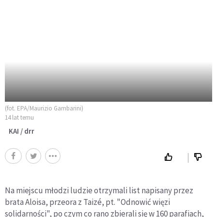
(fot. EPA/Maurizio Gambarini)
14 lat temu
KAI / drr
Na miejscu młodzi ludzie otrzymali list napisany przez
brata Aloisa, przeora z Taizé, pt. "Odnowić więzi
solidarności", po czym co rano zbierali się w 160 parafiach,