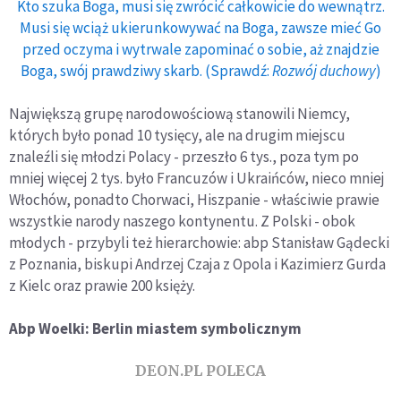
Kto szuka Boga, musi się zwrócić całkowicie do wewnątrz.
Musi się wciąż ukierunkowywać na Boga, zawsze mieć Go
przed oczyma i wytrwale zapominać o sobie, aż znajdzie
Boga, swój prawdziwy skarb. (Sprawdź:
Rozwój duchowy
)
Największą grupę narodowościową stanowili Niemcy,
których było ponad 10 tysięcy, ale na drugim miejscu
znaleźli się młodzi Polacy - przeszło 6 tys., poza tym po
mniej więcej 2 tys. było Francuzów i Ukraińców, nieco mniej
Włochów, ponadto Chorwaci, Hiszpanie - właściwie prawie
wszystkie narody naszego kontynentu. Z Polski - obok
młodych - przybyli też hierarchowie: abp Stanisław Gądecki
z Poznania, biskupi Andrzej Czaja z Opola i Kazimierz Gurda
z Kielc oraz prawie 200 księży.
Abp Woelki: Berlin miastem symbolicznym
DEON.PL POLECA