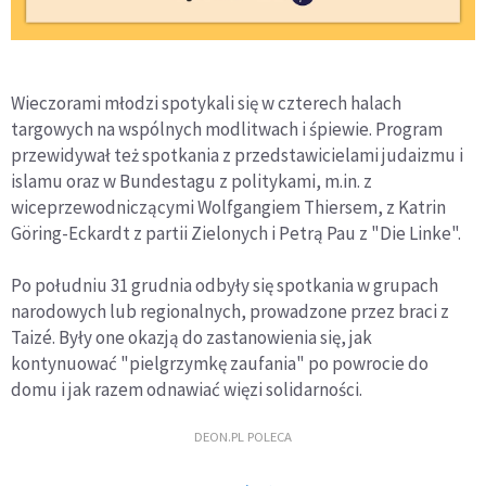
Wieczorami młodzi spotykali się w czterech halach
targowych na wspólnych modlitwach i śpiewie. Program
przewidywał też spotkania z przedstawicielami judaizmu i
islamu oraz w Bundestagu z politykami, m.in. z
wiceprzewodniczącymi Wolfgangiem Thiersem, z Katrin
Göring-Eckardt z partii Zielonych i Petrą Pau z "Die Linke".
Po południu 31 grudnia odbyły się spotkania w grupach
narodowych lub regionalnych, prowadzone przez braci z
Taizé. Były one okazją do zastanowienia się, jak
kontynuować "pielgrzymkę zaufania" po powrocie do
domu i jak razem odnawiać więzi solidarności.
DEON.PL POLECA