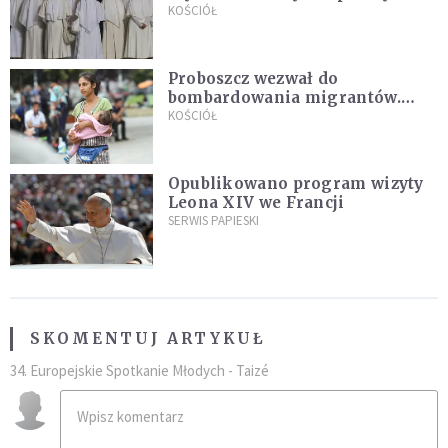
Pana Boga dla naszej wiary"
KOŚCIÓŁ
Proboszcz wezwał do
bombardowania migrantów.
"Masowy ogień przeciwko
KOŚCIÓŁ
najeźdźcom!"
Opublikowano program wizyty
Leona XIV we Francji
SERWIS PAPIESKI
SKOMENTUJ ARTYKUŁ
34. Europejskie Spotkanie Młodych - Taizé