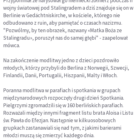
Przypomniał że narysował go niemiecki żołnierz podczas II
wojny światowej pod Stalingradem a dziś znajduje się on w
Berlinie w Gedächtniskirche, w kościele, którego nie
odbudowano z ruin, aby pamiętać o czasach nazizmu.
"Pozwólmy, by ten obrazek, nazwany «Matka Boża ze
Stalingradu», poruszył nas do samej głębi" - zaapelował
mówca.
Na zakończenie modlitwy jedno z dzieci pozdrowiło
młodych, którzy przybyli do Berlina z Norwegii, Szwecji,
Finlandii, Danii, Portugalii, Hiszpanii, Malty i Włoch.
Poranna modlitwa w parafiach i spotkania w grupach
międzynarodowych rozpoczęły drugi dzień Spotkania.
Pielgrzymi zgromadzili się w 160 berlińskich parafiach.
Rozważali między innymi fragment listu brata Aloisa i Listu
św. Pawła do Efezjan. Następnie w kilkuosobowych
grupkach zastanawiali się nad tym, z jakimi barierami
młodzi muszą się zmierzyć każdego dnia.