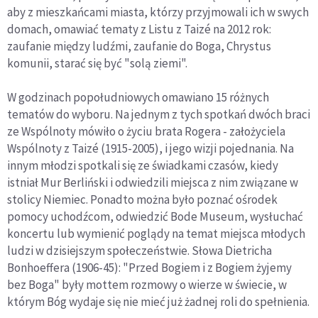
aby z mieszkańcami miasta, którzy przyjmowali ich w swych
domach, omawiać tematy z Listu z Taizé na 2012 rok:
zaufanie między ludźmi, zaufanie do Boga, Chrystus
komunii, starać się być "solą ziemi".
W godzinach popołudniowych omawiano 15 różnych
tematów do wyboru. Na jednym z tych spotkań dwóch braci
ze Wspólnoty mówiło o życiu brata Rogera - założyciela
Wspólnoty z Taizé (1915-2005), i jego wizji pojednania. Na
innym młodzi spotkali się ze świadkami czasów, kiedy
istniał Mur Berliński i odwiedzili miejsca z nim związane w
stolicy Niemiec. Ponadto można było poznać ośrodek
pomocy uchodźcom, odwiedzić Bode Museum, wysłuchać
koncertu lub wymienić poglądy na temat miejsca młodych
ludzi w dzisiejszym społeczeństwie. Słowa Dietricha
Bonhoeffera (1906-45): "Przed Bogiem i z Bogiem żyjemy
bez Boga" były mottem rozmowy o wierze w świecie, w
którym Bóg wydaje się nie mieć już żadnej roli do spełnienia.