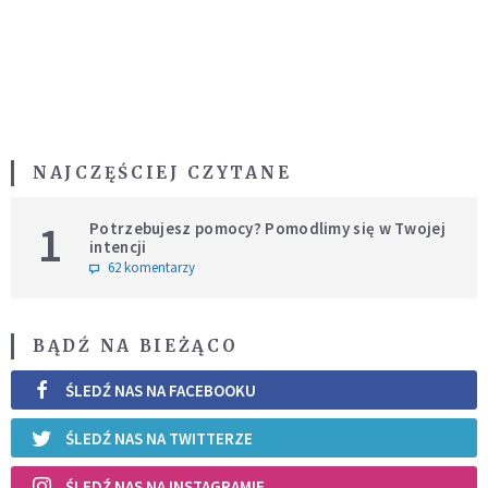
NAJCZĘŚCIEJ CZYTANE
1
Potrzebujesz pomocy? Pomodlimy się w Twojej
intencji
62 komentarzy
BĄDŹ NA BIEŻĄCO
ŚLEDŹ NAS NA FACEBOOKU
ŚLEDŹ NAS NA TWITTERZE
ŚLEDŹ NAS NA INSTAGRAMIE