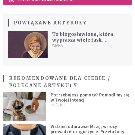
POWIĄZANE ARTYKUŁY
To błogosławiona, która
wyprasza wiele łask.
"Codziennie mówimy:
WIARA
dziękuję!"
REKOMENDOWANE DLA CIEBIE /
POLECANE ARTYKUŁY
Potrzebujesz pomocy? Pomodlimy się
w Twojej intencji
KOŚCIÓŁ
W dzień odprawiał Mszę, w nocy
prowadził drugie życie. Przełożony