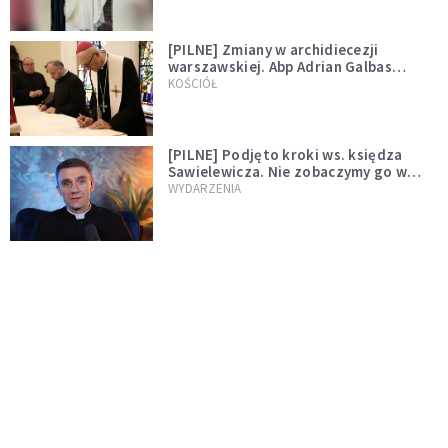
[PILNE] Zmiany w archidiecezji
warszawskiej. Abp Adrian Galbas
wręczył dekrety nowym proboszczom
KOŚCIÓŁ
[PILNE] Podjęto kroki ws. księdza
Sawielewicza. Nie zobaczymy go w
mediach
WYDARZENIA