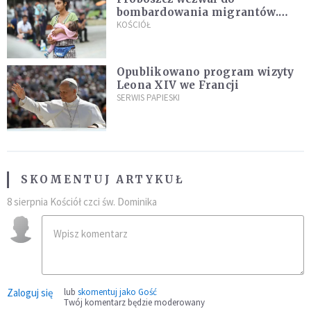
bombardowania migrantów.
"Masowy ogień przeciwko
KOŚCIÓŁ
najeźdźcom!"
Opublikowano program wizyty
Leona XIV we Francji
SERWIS PAPIESKI
SKOMENTUJ ARTYKUŁ
8 sierpnia Kościół czci św. Dominika
Zaloguj się
lub
skomentuj jako Gość
Twój komentarz będzie moderowany