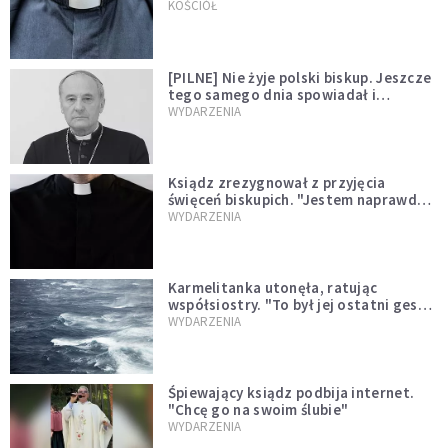
kazał mu opuścić zakon
KOŚCIÓŁ
[PILNE] Nie żyje polski biskup. Jeszcze
tego samego dnia spowiadał i
sprawował Mszę świętą
WYDARZENIA
Ksiądz zrezygnował z przyjęcia
święceń biskupich. "Jestem naprawdę
niegodny"
WYDARZENIA
Karmelitanka utonęła, ratując
współsiostry. "To był jej ostatni gest
miłości"
WYDARZENIA
Śpiewający ksiądz podbija internet.
"Chcę go na swoim ślubie"
WYDARZENIA