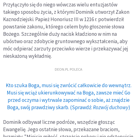
Przyłączyło się do niego wówczas wielu entuzjastów
takiego sposobu życia, z którymi Dominik utworzył Zakon
Kaznodziejski. Papież Honoriusz III w 1216 r. potwierdził
powstanie zakonu, którego celem było głoszenie słowa
Bożego. Szczególnie duży nacisk kładziono w nim na
ubóstwo oraz zdobycie gruntownego wykształcenia, aby
móc odpierać zarzuty przeciwko wierze i przekazywać jej
nieskażoną wykładnię.
DEON.PL POLECA
Kto szuka Boga, musi się zwrócić całkowicie do wewnątrz.
Musi się wciąż ukierunkowywać na Boga, zawsze mieć Go
przed oczyma i wytrwale zapominać o sobie, aż znajdzie
Boga, swój prawdziwy skarb. (Sprawdź:
Rozwój duchowy
)
Dominik odbywał liczne podróże, wszędzie głosząc
Ewangelię. Jego ostatnie słowa, przekazane braciom,
brzmiały: "Miejcie miłość, strzeżcie pokory i nie odstępujcie