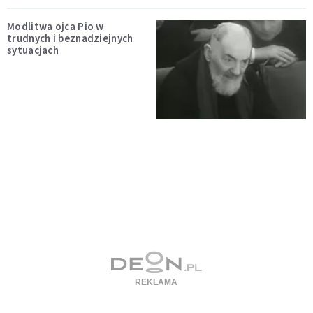
Modlitwa ojca Pio w
trudnych i beznadziejnych
sytuacjach