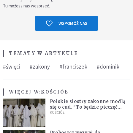
Tu możesz nas wesprzeć.
WSPOMÓŻ NAS
TEMATY W ARTYKULE
#święci
#zakony
#franciszek
#dominik
WIĘCEJ W:
KOŚCIÓŁ
Polskie siostry zakonne modlą
się o cud. "To będzie pieczęć
Pana Boga dla naszej wiary"
KOŚCIÓŁ
Proboszcz wezwał do