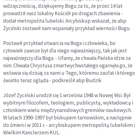
wdzięcznością, dziękujemy Bogu za to, że przez 14 lat
prowadził nasz lokalny Kościół po drogach zbawienia -
dodał metropolita lubelski. Arcybiskup wskazał, że abp
Życiński zostawił nam wspaniały przykład wierności Bogu.
Postawił przykład otwarcia na Boga i człowieka, bo
człowiek zawsze był dla niego najważniejszy, tak jak jest
najważniejszy dla Boga. - Ufamy, że chwała Pańska idzie za
nim. Chwała Chrystusa zmartwychwstałego ogarnęła go, że
wstawia się dzisiaj za nami u Tego, któremu zaufał i którego
światło teraz ogląda - podkreślił abp Budzik
Józef Życiński urodził się 1 września 1948 w Nowej Wsi. Był
wybitnym filozofem, teologiem, publicystą, wykładowcą i
członkiem wielu międzynarodowych gremiów naukowych.
W latach 1990-1997 był biskupem tarnowskim, a następnie
do śmierci w 2011 r. - arcybiskupem metropolitą lubelskim i
Wielkim Kanclerzem KUL.