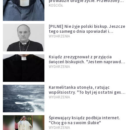
prowadził drugie życie. Przełożony
kazał mu opuścić zakon
KOŚCIÓŁ
[PILNE] Nie żyje polski biskup. Jeszcze
tego samego dnia spowiadał i
sprawował Mszę świętą
WYDARZENIA
Ksiądz zrezygnował z przyjęcia
święceń biskupich. "Jestem naprawdę
niegodny"
WYDARZENIA
Karmelitanka utonęła, ratując
współsiostry. "To był jej ostatni gest
miłości"
WYDARZENIA
Śpiewający ksiądz podbija internet.
"Chcę go na swoim ślubie"
WYDARZENIA