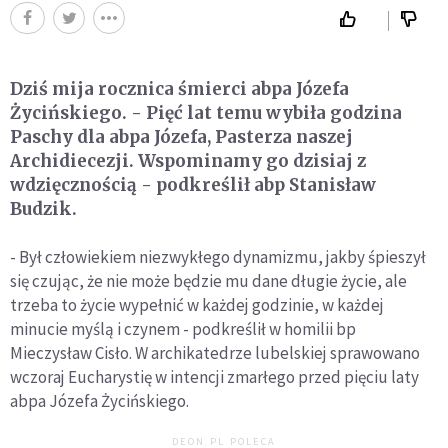
Dziś mija rocznica śmierci abpa Józefa
Życińskiego. - Pięć lat temu wybiła godzina
Paschy dla abpa Józefa, Pasterza naszej
Archidiecezji. Wspominamy go dzisiaj z
wdzięcznością - podkreślił abp Stanisław
Budzik.
- Był człowiekiem niezwykłego dynamizmu, jakby śpieszył
się czując, że nie może będzie mu dane długie życie, ale
trzeba to życie wypełnić w każdej godzinie, w każdej
minucie myślą i czynem - podkreślił w homilii bp
Mieczysław Cisło. W archikatedrze lubelskiej sprawowano
wczoraj Eucharystię w intencji zmarłego przed pięciu laty
abpa Józefa Życińskiego.
DEON.PL POLECA