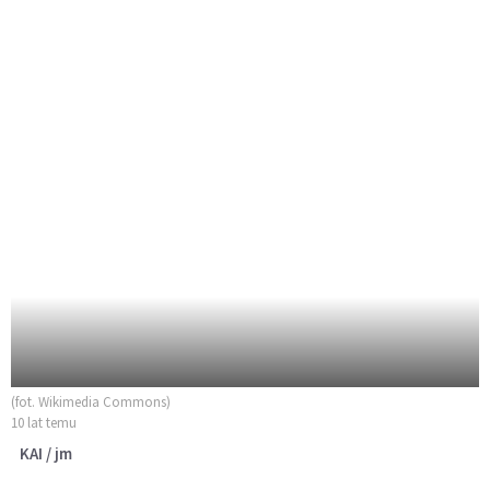
(fot. Wikimedia Commons)
10 lat temu
KAI / jm