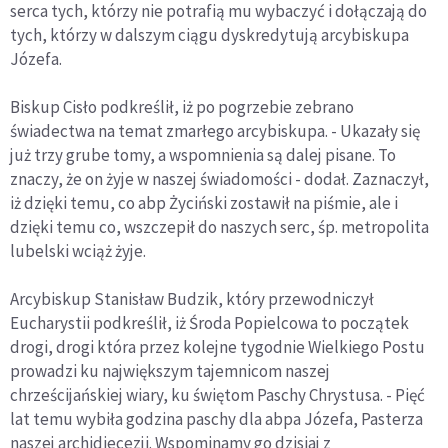
serca tych, którzy nie potrafią mu wybaczyć i dołączają do
tych, którzy w dalszym ciągu dyskredytują arcybiskupa
Józefa.
Biskup Cisło podkreślił, iż po pogrzebie zebrano
świadectwa na temat zmarłego arcybiskupa. - Ukazały się
już trzy grube tomy, a wspomnienia są dalej pisane. To
znaczy, że on żyje w naszej świadomości - dodał. Zaznaczył,
iż dzięki temu, co abp Życiński zostawił na piśmie, ale i
dzięki temu co, wszczepił do naszych serc, śp. metropolita
lubelski wciąż żyje.
Arcybiskup Stanisław Budzik, który przewodniczył
Eucharystii podkreślił, iż Środa Popielcowa to początek
drogi, drogi która przez kolejne tygodnie Wielkiego Postu
prowadzi ku największym tajemnicom naszej
chrześcijańskiej wiary, ku świętom Paschy Chrystusa. - Pięć
lat temu wybiła godzina paschy dla abpa Józefa, Pasterza
naszej archidiecezji. Wspominamy go dzisiaj z