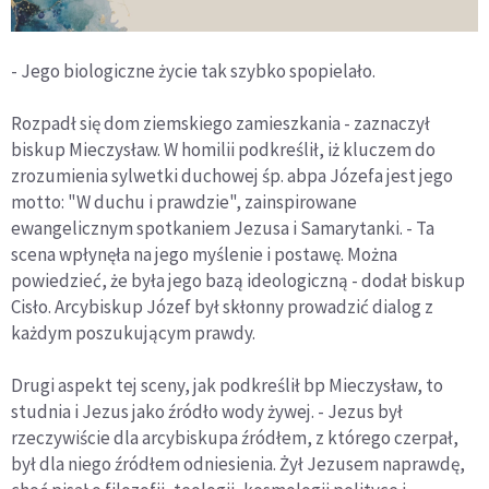
- Jego biologiczne życie tak szybko spopielało.
Rozpadł się dom ziemskiego zamieszkania - zaznaczył
biskup Mieczysław. W homilii podkreślił, iż kluczem do
zrozumienia sylwetki duchowej śp. abpa Józefa jest jego
motto: "W duchu i prawdzie", zainspirowane
ewangelicznym spotkaniem Jezusa i Samarytanki. - Ta
scena wpłynęła na jego myślenie i postawę. Można
powiedzieć, że była jego bazą ideologiczną - dodał biskup
Cisło. Arcybiskup Józef był skłonny prowadzić dialog z
każdym poszukującym prawdy.
Drugi aspekt tej sceny, jak podkreślił bp Mieczysław, to
studnia i Jezus jako źródło wody żywej. - Jezus był
rzeczywiście dla arcybiskupa źródłem, z którego czerpał,
był dla niego źródłem odniesienia. Żył Jezusem naprawdę,