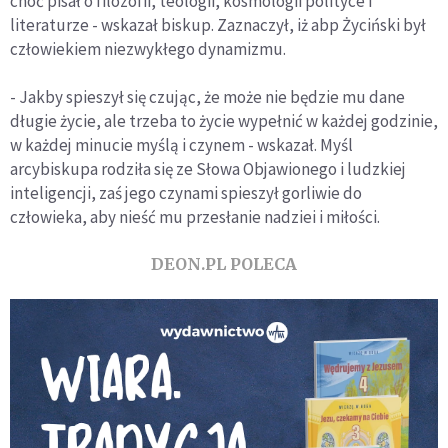
choć pisał o filozofii, teologii, kosmologii polityce i
literaturze - wskazał biskup. Zaznaczył, iż abp Życiński był
człowiekiem niezwykłego dynamizmu.
- Jakby spieszył się czując, że może nie będzie mu dane
długie życie, ale trzeba to życie wypełnić w każdej godzinie,
w każdej minucie myślą i czynem - wskazał. Myśl
arcybiskupa rodziła się ze Słowa Objawionego i ludzkiej
inteligencji, zaś jego czynami spieszył gorliwie do
człowieka, aby nieść mu przesłanie nadziei i miłości.
DEON.PL POLECA