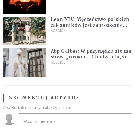
go "winowajcą"
Leon XIV: Męczeństwo polskich
zakonników jest zaproszeniem
do jedności i misji całego
KOŚCIÓŁ
Kościoła
Abp Galbas: W przysiędze nie ma
słowa „rozwód”. Chodzi o to, że
„cię nie opuszczę”
KOŚCIÓŁ
SKOMENTUJ ARTYKUŁ
Abp Budzik o zmarłym abp Życińskim