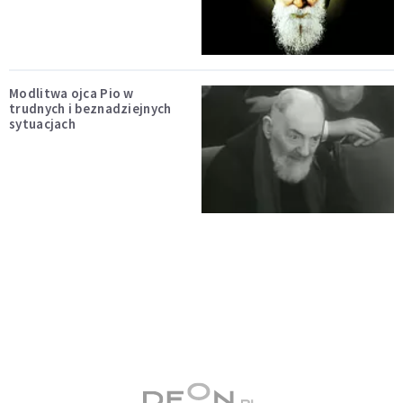
Modlitwa ojca Pio w
trudnych i beznadziejnych
sytuacjach