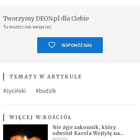
Tworzymy DEON.pl dla Ciebie
Tu możesz nas wesprzeć.
WSPOMÓŻ NAS
TEMATY W ARTYKULE
#życiński
#budzik
WIĘCEJ W:
KOŚCIÓŁ
Nie żyje zakonnik, który
odwiózł Karola Wojtyłę na
konklawe. Jan Paweł II nazywał
KOŚCIÓŁ