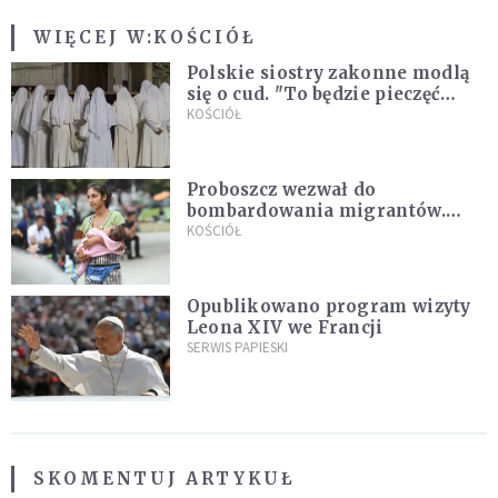
WIĘCEJ W:
KOŚCIÓŁ
Polskie siostry zakonne modlą
się o cud. "To będzie pieczęć
Pana Boga dla naszej wiary"
KOŚCIÓŁ
Proboszcz wezwał do
bombardowania migrantów.
"Masowy ogień przeciwko
KOŚCIÓŁ
najeźdźcom!"
Opublikowano program wizyty
Leona XIV we Francji
SERWIS PAPIESKI
SKOMENTUJ ARTYKUŁ