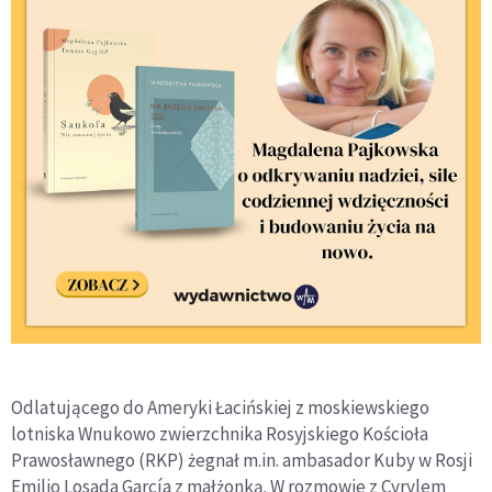
Odlatującego do Ameryki Łacińskiej z moskiewskiego
lotniska Wnukowo zwierzchnika Rosyjskiego Kościoła
Prawosławnego (RKP) żegnał m.in. ambasador Kuby w Rosji
Emilio Losada García z małżonką. W rozmowie z Cyrylem