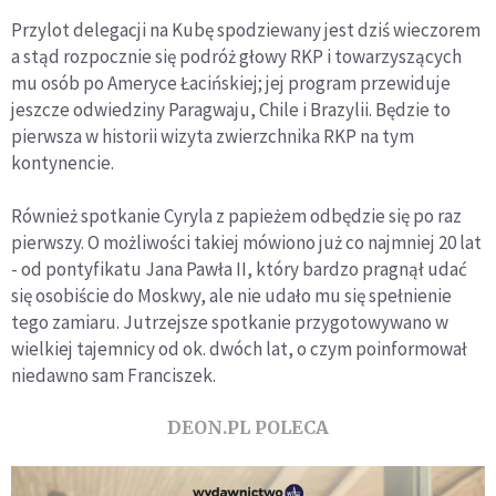
Przylot delegacji na Kubę spodziewany jest dziś wieczorem
a stąd rozpocznie się podróż głowy RKP i towarzyszących
mu osób po Ameryce Łacińskiej; jej program przewiduje
jeszcze odwiedziny Paragwaju, Chile i Brazylii. Będzie to
pierwsza w historii wizyta zwierzchnika RKP na tym
kontynencie.
Również spotkanie Cyryla z papieżem odbędzie się po raz
pierwszy. O możliwości takiej mówiono już co najmniej 20 lat
- od pontyfikatu Jana Pawła II, który bardzo pragnął udać
się osobiście do Moskwy, ale nie udało mu się spełnienie
tego zamiaru. Jutrzejsze spotkanie przygotowywano w
wielkiej tajemnicy od ok. dwóch lat, o czym poinformował
niedawno sam Franciszek.
DEON.PL POLECA