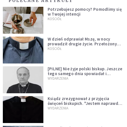
POLECANE ARTYKUŁY
Potrzebujesz pomocy? Pomodlimy się
w Twojej intencji
KOŚCIÓŁ
W dzień odprawiał Mszę, w nocy
prowadził drugie życie. Przełożony
kazał mu opuścić zakon
KOŚCIÓŁ
[PILNE] Nie żyje polski biskup. Jeszcze
tego samego dnia spowiadał i
sprawował Mszę świętą
WYDARZENIA
Ksiądz zrezygnował z przyjęcia
święceń biskupich. "Jestem naprawdę
niegodny"
WYDARZENIA