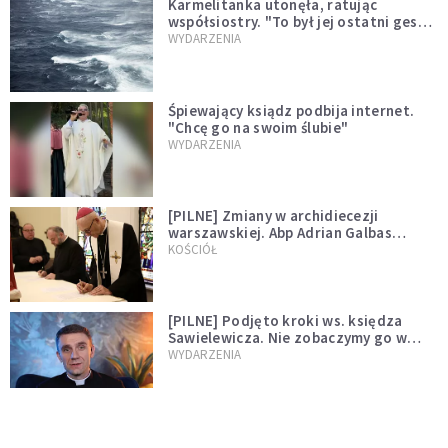
Karmelitanka utonęła, ratując
współsiostry. "To był jej ostatni gest
miłości"
WYDARZENIA
Śpiewający ksiądz podbija internet.
"Chcę go na swoim ślubie"
WYDARZENIA
[PILNE] Zmiany w archidiecezji
warszawskiej. Abp Adrian Galbas
wręczył dekrety nowym proboszczom
KOŚCIÓŁ
[PILNE] Podjęto kroki ws. księdza
Sawielewicza. Nie zobaczymy go w
mediach
WYDARZENIA