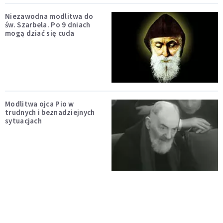
Niezawodna modlitwa do
św. Szarbela. Po 9 dniach
mogą dziać się cuda
Modlitwa ojca Pio w
trudnych i beznadziejnych
sytuacjach