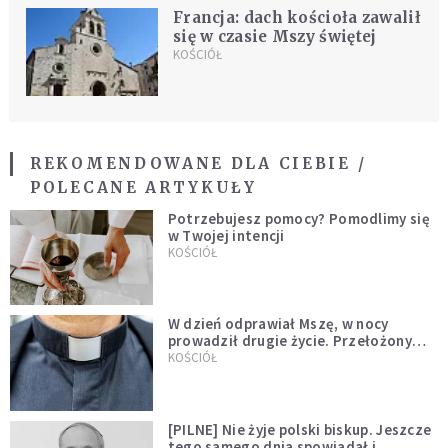
Francja: dach kościoła zawalił
się w czasie Mszy świętej
KOŚCIÓŁ
REKOMENDOWANE DLA CIEBIE /
POLECANE ARTYKUŁY
Potrzebujesz pomocy? Pomodlimy się
w Twojej intencji
KOŚCIÓŁ
W dzień odprawiał Mszę, w nocy
prowadził drugie życie. Przełożony
kazał mu opuścić zakon
KOŚCIÓŁ
[PILNE] Nie żyje polski biskup. Jeszcze
tego samego dnia spowiadał i