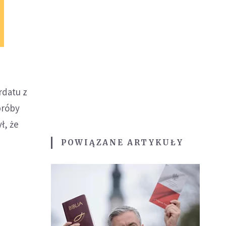
rdatu z
próby
ł, że
POWIĄZANE ARTYKUŁY