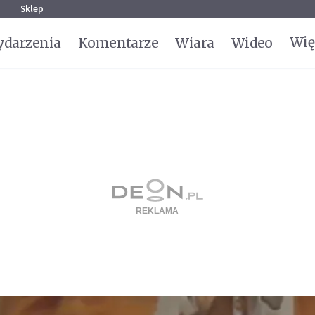
g
Sklep
Wię
darzenia
Komentarze
Wiara
Wideo