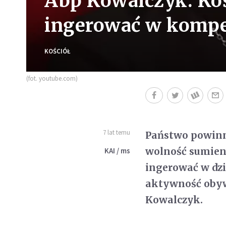
Abp Kowalczyk: Koś
ingerować w kompe
KOŚCIÓŁ
(fot. youtube.com)
7 lat temu
Państwo powinno
wolność sumieni
KAI / ms
ingerować w dzi
aktywność obywa
Kowalczyk.