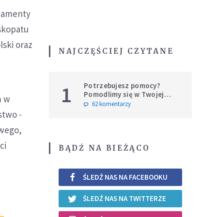
ndamenty
skopatu
lski oraz
NAJCZĘŚCIEJ CZYTANE
Potrzebujesz pomocy?
1
Pomodlimy się w Twojej
m w
intencji
62 komentarzy
stwo -
owego,
ci
BĄDŹ NA BIEŻĄCO
ŚLEDŹ NAS NA FACEBOOKU
ŚLEDŹ NAS NA TWITTERZE