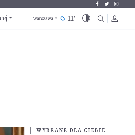
11
°
cej
Warszawa
WYBRANE DLA CIEBIE