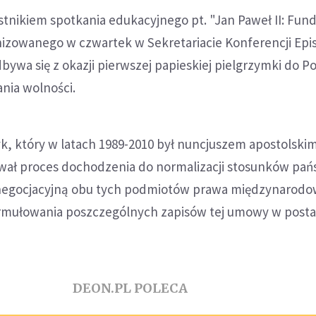
tnikiem spotkania edukacyjnego pt. "Jan Paweł II: Fu
nizowanego w czwartek w Sekretariacie Konferencji Epi
bywa się z okazji pierwszej papieskiej pielgrzymki do Po
ania wolności.
k, który w latach 1989-2010 był nuncjuszem apostolski
wał proces dochodzenia do normalizacji stosunków pań
 negocjacyjną obu tych podmiotów prawa międzynarod
mułowania poszczególnych zapisów tej umowy w posta
DEON.PL POLECA