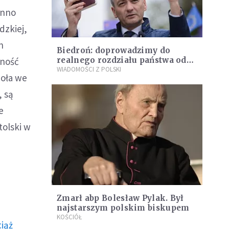
inno
dzkiej,
n
Biedroń: doprowadzimy do
wność
realnego rozdziału państwa od
Kościoła
WIADOMOŚCI Z POLSKI
ioła we
 są
e
tolski w
Zmarł abp Bolesław Pylak. Był
najstarszym polskim biskupem
KOŚCIÓŁ
ciąż