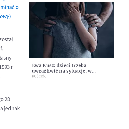
ominać o
howy
)
został
f.
łasny
Ewa Kusz: dzieci trzeba
993 r.
uwrażliwić na sytuacje, w
.
których powinny powiedzieć
KOŚCIÓŁ
"nie"
go 28
ła jednak