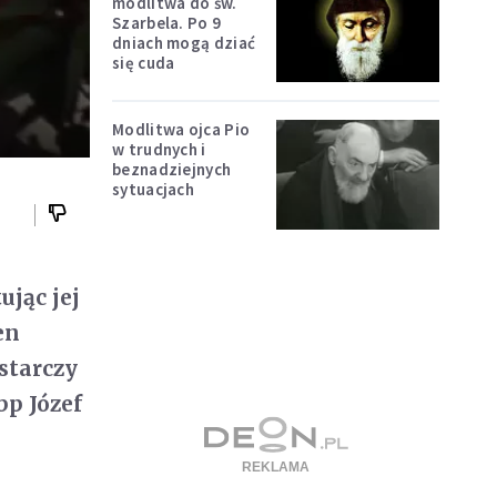
modlitwa do św.
Szarbela. Po 9
dniach mogą dziać
się cuda
Modlitwa ojca Pio
w trudnych i
beznadziejnych
sytuacjach
jąc jej
en
starczy
bp Józef