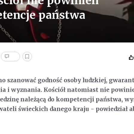
ciół nie powinien
tencje państwa
 szanować godność osoby ludzkiej, gwarantu
a i wyznania. Kościół natomiast nie powini
edzinę należącą do kompetencji państwa, wy
teli świeckich danego kraju - powiedział a