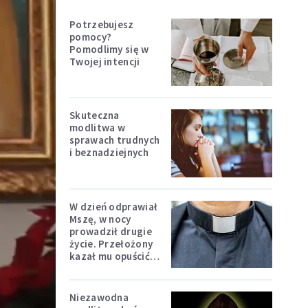
Potrzebujesz
pomocy?
Pomodlimy się w
Twojej intencji
Skuteczna
modlitwa w
sprawach trudnych
i beznadziejnych
W dzień odprawiał
Mszę, w nocy
prowadził drugie
życie. Przełożony
kazał mu opuścić
zakon
Niezawodna