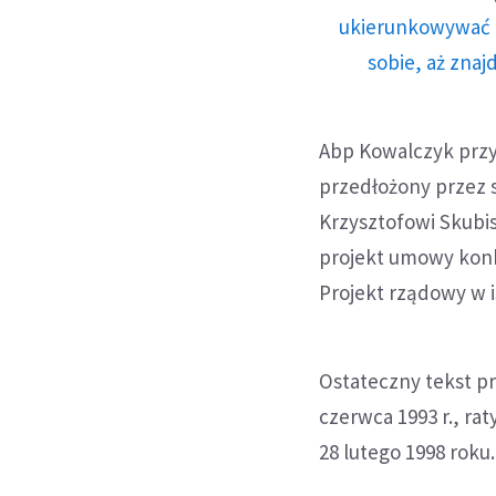
ukierunkowywać n
sobie, aż znaj
Abp Kowalczyk przyp
przedłożony przez s
Krzysztofowi Skubi
projekt umowy konko
Projekt rządowy w i
Ostateczny tekst pr
czerwca 1993 r., ra
28 lutego 1998 roku.