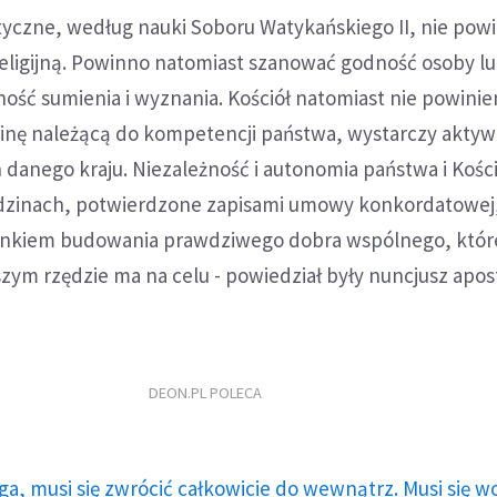
yczne, według nauki Soboru Watykańskiego II, nie pow
eligijną. Powinno natomiast szanować godność osoby lu
ność sumienia i wyznania. Kościół natomiast nie powinie
inę należącą do kompetencji państwa, wystarczy akty
 danego kraju. Niezależność i autonomia państwa i Kośc
dzinach, potwierdzone zapisami umowy konkordatowej,
kiem budowania prawdziwego dobra wspólnego, któr
ym rzędzie ma na celu - powiedział były nuncjusz apos
DEON.PL POLECA
ga, musi się zwrócić całkowicie do wewnątrz. Musi się w