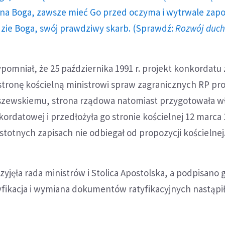
a Boga, zawsze mieć Go przed oczyma i wytrwale zap
dzie Boga, swój prawdziwy skarb. (Sprawdź:
Rozwój duc
omniał, że 25 października 1991 r. projekt konkordatu 
tronę kościelną ministrowi spraw zagranicznych RP pro
szewskiemu, strona rządowa natomiast przygotowała w
rdatowej i przedłożyła go stronie kościelnej 12 marca 1
stotnych zapisach nie odbiegał od propozycji kościelnej
zyjęła rada ministrów i Stolica Apostolska, a podpisano 
tyfikacja i wymiana dokumentów ratyfikacyjnych nastąpi