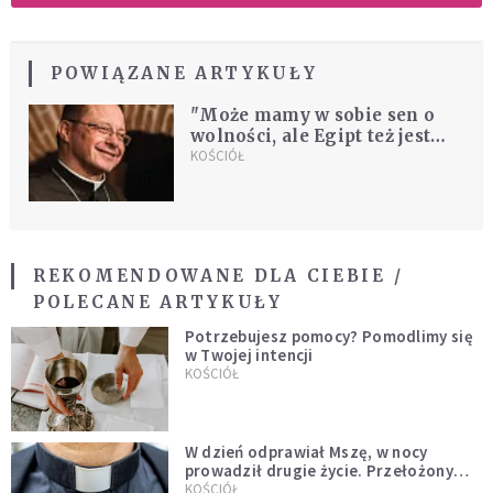
POWIĄZANE ARTYKUŁY
"Może mamy w sobie sen o
wolności, ale Egipt też jest
fajny. Bóg dzisiaj chce cię
KOŚCIÓŁ
wyrwać z niewoli"
REKOMENDOWANE DLA CIEBIE /
POLECANE ARTYKUŁY
Potrzebujesz pomocy? Pomodlimy się
w Twojej intencji
KOŚCIÓŁ
W dzień odprawiał Mszę, w nocy
prowadził drugie życie. Przełożony
kazał mu opuścić zakon
KOŚCIÓŁ