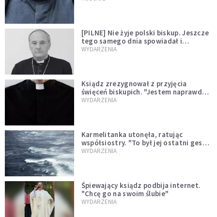
[PILNE] Nie żyje polski biskup. Jeszcze
tego samego dnia spowiadał i
sprawował Mszę świętą
WYDARZENIA
Ksiądz zrezygnował z przyjęcia
święceń biskupich. "Jestem naprawdę
niegodny"
WYDARZENIA
Karmelitanka utonęła, ratując
współsiostry. "To był jej ostatni gest
miłości"
WYDARZENIA
Śpiewający ksiądz podbija internet.
"Chcę go na swoim ślubie"
WYDARZENIA