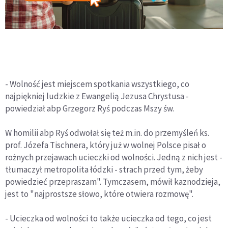
- Wolność jest miejscem spotkania wszystkiego, co
najpiękniej ludzkie z Ewangelią Jezusa Chrystusa -
powiedział abp Grzegorz Ryś podczas Mszy św.
W homilii abp Ryś odwołał się też m.in. do przemyśleń ks.
prof. Józefa Tischnera, który już w wolnej Polsce pisał o
rożnych przejawach ucieczki od wolności. Jedną z nich jest -
tłumaczył metropolita łódzki - strach przed tym, żeby
powiedzieć przepraszam". Tymczasem, mówił kaznodzieja,
jest to "najprostsze słowo, które otwiera rozmowę".
- Ucieczka od wolności to także ucieczka od tego, co jest