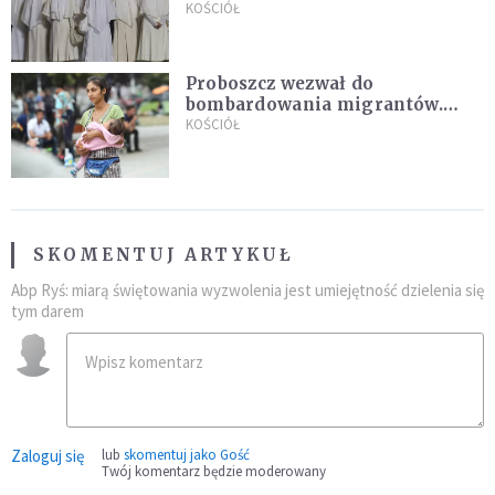
Pana Boga dla naszej wiary"
KOŚCIÓŁ
Proboszcz wezwał do
bombardowania migrantów.
"Masowy ogień przeciwko
KOŚCIÓŁ
najeźdźcom!"
SKOMENTUJ ARTYKUŁ
Abp Ryś: miarą świętowania wyzwolenia jest umiejętność dzielenia się
tym darem
Zaloguj się
lub
skomentuj jako Gość
Twój komentarz będzie moderowany