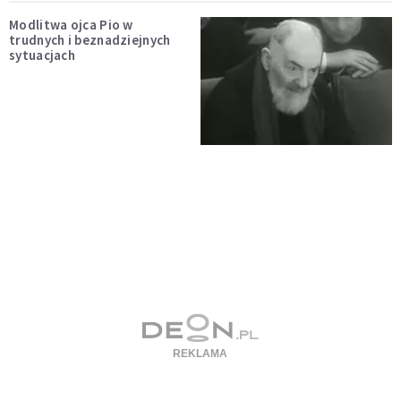
Modlitwa ojca Pio w
trudnych i beznadziejnych
sytuacjach