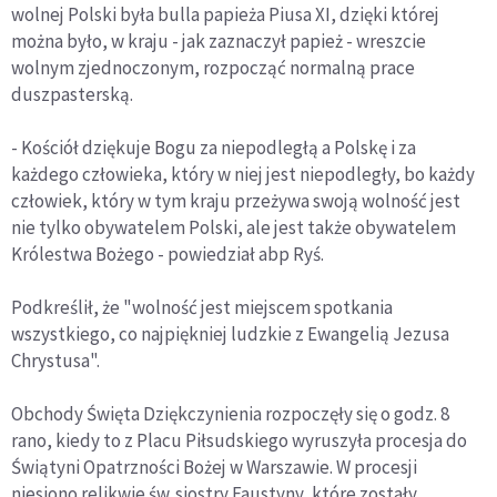
wolnej Polski była bulla papieża Piusa XI, dzięki której
można było, w kraju - jak zaznaczył papież - wreszcie
wolnym zjednoczonym, rozpocząć normalną prace
duszpasterską.
- Kościół dziękuje Bogu za niepodległą a Polskę i za
każdego człowieka, który w niej jest niepodległy, bo każdy
człowiek, który w tym kraju przeżywa swoją wolność jest
nie tylko obywatelem Polski, ale jest także obywatelem
Królestwa Bożego - powiedział abp Ryś.
Podkreślił, że "wolność jest miejscem spotkania
wszystkiego, co najpiękniej ludzkie z Ewangelią Jezusa
Chrystusa".
Obchody Święta Dziękczynienia rozpoczęły się o godz. 8
rano, kiedy to z Placu Piłsudskiego wyruszyła procesja do
Świątyni Opatrzności Bożej w Warszawie. W procesji
niesiono relikwie św. siostry Faustyny, które zostały