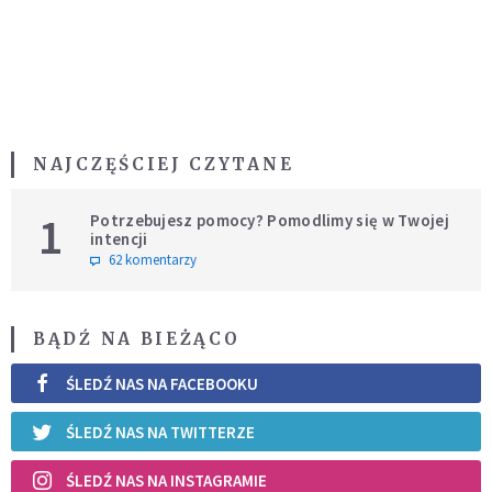
NAJCZĘŚCIEJ CZYTANE
1
Potrzebujesz pomocy? Pomodlimy się w Twojej
intencji
62 komentarzy
BĄDŹ NA BIEŻĄCO
ŚLEDŹ NAS NA FACEBOOKU
ŚLEDŹ NAS NA TWITTERZE
ŚLEDŹ NAS NA INSTAGRAMIE