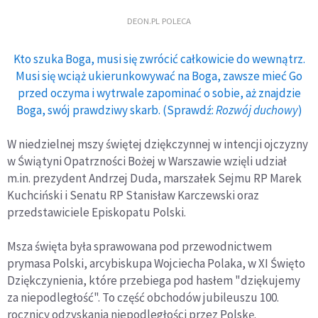
DEON.PL POLECA
Kto szuka Boga, musi się zwrócić całkowicie do wewnątrz.
Musi się wciąż ukierunkowywać na Boga, zawsze mieć Go
przed oczyma i wytrwale zapominać o sobie, aż znajdzie
Boga, swój prawdziwy skarb. (Sprawdź:
Rozwój duchowy
)
W niedzielnej mszy świętej dziękczynnej w intencji ojczyzny
w Świątyni Opatrzności Bożej w Warszawie wzięli udział
m.in. prezydent Andrzej Duda, marszałek Sejmu RP Marek
Kuchciński i Senatu RP Stanisław Karczewski oraz
przedstawiciele Episkopatu Polski.
Msza święta była sprawowana pod przewodnictwem
prymasa Polski, arcybiskupa Wojciecha Polaka, w XI Święto
Dziękczynienia, które przebiega pod hasłem "dziękujemy
za niepodległość". To część obchodów jubileuszu 100.
rocznicy odzyskania niepodległości przez Polskę.