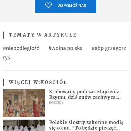
WSPOMÓŻ NAS
TEMATY W ARTYKULE
#niepodległość
#wolna polska
#abp grzegorz
ryś
WIĘCEJ W:
KOŚCIÓŁ
Zrabowany podczas złupienia
Rzymu, dziś znów zachwyca.
Wyjątkowy arras w Castel
KOŚCIÓŁ
Gandolfo
Polskie siostry zakonne modlą
się o cud. "To będzie pieczęć