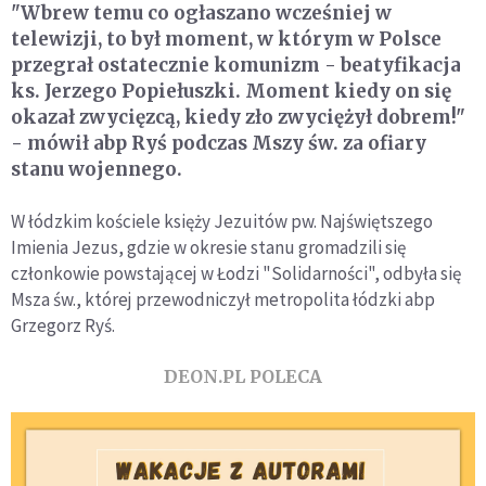
"Wbrew temu co ogłaszano wcześniej w
telewizji, to był moment, w którym w Polsce
przegrał ostatecznie komunizm - beatyfikacja
ks. Jerzego Popiełuszki. Moment kiedy on się
okazał zwycięzcą, kiedy zło zwyciężył dobrem!"
- mówił abp Ryś podczas Mszy św. za ofiary
stanu wojennego.
W łódzkim kościele księży Jezuitów pw. Najświętszego
Imienia Jezus, gdzie w okresie stanu gromadzili się
członkowie powstającej w Łodzi "Solidarności", odbyła się
Msza św., której przewodniczył metropolita łódzki abp
Grzegorz Ryś.
DEON.PL POLECA