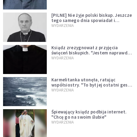
[PILNE] Nie żyje polski biskup. Jeszcze
tego samego dnia spowiadał i
sprawował Mszę świętą
WYDARZENIA
Ksiądz zrezygnował z przyjęcia
święceń biskupich. "Jestem naprawdę
niegodny"
WYDARZENIA
Karmelitanka utonęła, ratując
współsiostry. "To był jej ostatni gest
miłości"
WYDARZENIA
Śpiewający ksiądz podbija internet.
"Chcę go na swoim ślubie"
WYDARZENIA