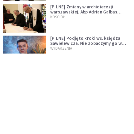
[PILNE] Zmiany w archidiecezji
warszawskiej. Abp Adrian Galbas
wręczył dekrety nowym proboszczom
KOŚCIÓŁ
[PILNE] Podjęto kroki ws. księdza
Sawielewicza. Nie zobaczymy go w
mediach
WYDARZENIA