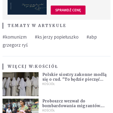
SPRAWDŹ CENĘ
TEMATY W ARTYKULE
#komunizm
#ks jerzy popiełuszko
#abp
grzegorz ryś
WIĘCEJ W:
KOŚCIÓŁ
Polskie siostry zakonne modlą
się o cud. "To będzie pieczęć
Pana Boga dla naszej wiary"
KOŚCIÓŁ
Proboszcz wezwał do
bombardowania migrantów.
"Masowy ogień przeciwko
KOŚCIÓŁ