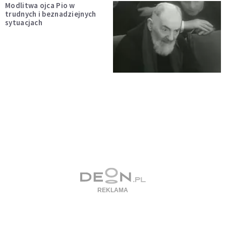
Modlitwa ojca Pio w
trudnych i beznadziejnych
sytuacjach