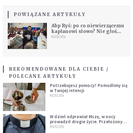
POWIĄZANE ARTYKUŁY
Abp Ryś: po co niewierzącemu
kapłanowi słowo? Nie głoś
czegoś, co nie jest ewangelią!
KOŚCIÓŁ
REKOMENDOWANE DLA CIEBIE /
POLECANE ARTYKUŁY
Potrzebujesz pomocy? Pomodlimy się
w Twojej intencji
KOŚCIÓŁ
W dzień odprawiał Mszę, w nocy
prowadził drugie życie. Przełożony
kazał mu opuścić zakon
KOŚCIÓŁ