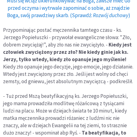
Musi się wciąż ukierunkowywać na Boga, zawsze mieć Go
przed oczyma i wytrwale zapominać o sobie, aż znajdzie
Boga, swój prawdziwy skarb. (Sprawdź:
Rozwój duchowy
)
Przypominając postać męczennika tamtego czasu - ks.
Jerzego Popiełuszki - przywołał ewangeliczne słowa: "Zło,
dobrem zwyciężaj!", aby zło nas nie zwyciężyło. -
Kiedy jest
człowiek zwyciężony przez zło? Nie kiedy ginie jak ks.
Jerzy, tylko wtedy, kiedy zło opanuje jego myślenie!
Kiedy zło opanuje jego decyzje, jego emocje, jego działanie.
Wtedy jest zwyciężony przez zło. Jeśli jest wolny od chęci
zemsty, od gniewu, jest absolutnym zwycięzcą - podkreślił.
- Tuż przed Mszą beatyfikacyjną ks. Jerzego Popiełuszki,
jego mama prowadziła modlitwę różańcową z tysiącami
ludzi na placu. Może w dziejach świata te 10 minut, kiedy
matka męczennika prowadzi różaniec z ludźmi nic nie
znaczy, ale w dziejach Ewangelii na tej ziemi, to strasznie
dużo znaczy! - wspominał abp Ryś. -
Ta beatyfikacja, to