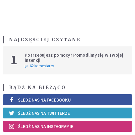
NAJCZĘŚCIEJ CZYTANE
1
Potrzebujesz pomocy? Pomodlimy się w Twojej
intencji
62 komentarzy
BĄDŹ NA BIEŻĄCO
ŚLEDŹ NAS NA FACEBOOKU
ŚLEDŹ NAS NA TWITTERZE
ŚLEDŹ NAS NA INSTAGRAMIE