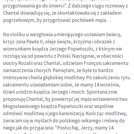
przygotowania go do śmierci". Z dalszego ciągu rozmowy z
Chantal dowiaduję się, że skontaktowała się z zakładem
pogrzebowym, by przygotować pochówek męża…
Na stoliku u wezgłowia umierającego ustawiam świecę,
krzyż Jana Pawła II, oleje święte, krzyżma i obrazek z
wizerunkiem księdza Jerzego Popiełuszki, z którym nie
rozstaję się od powrotu z Polski. Następnie, w obecności
siostry Rozalii oraz Chantal, udzielam François sakramentu
namaszczenia chorych. Pamiętam, że była to bardzo
intensywna chwila głębokiej modlitwy. Po zakończeniu rytu
sakramentu uświadamiam sobie, że mamy 14 września,
dzień urodzin księdza Jerzego i moich. Spontanicznie
proponuję Chantal, by powierzyć jej męża wstawiennictwu
błogosławionego księdza Popiełuszki oraz wspólnie
odmówić modlitwę o jego kanonizację. Kończąc modlitwę,
zwracam się w myślach do polskiego wikarego i mówię do
niego jak do przyjaciela: "Posłuchaj, Jerzy, mamy 14