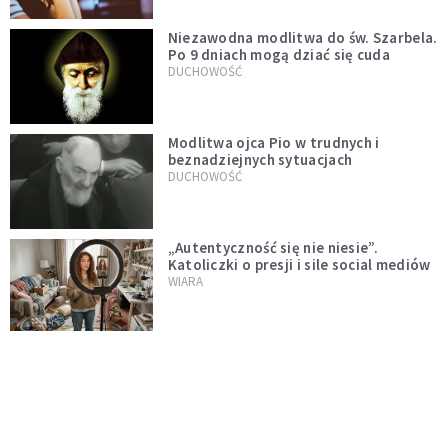
Niezawodna modlitwa do św. Szarbela.
Po 9 dniach mogą dziać się cuda
DUCHOWOŚĆ
Modlitwa ojca Pio w trudnych i
beznadziejnych sytuacjach
DUCHOWOŚĆ
„Autentyczność się nie niesie”.
Katoliczki o presji i sile social mediów
WIARA
Telegram do św. Józefa. Modlitwa z
prośbą o szybki ratunek
DUCHOWOŚĆ