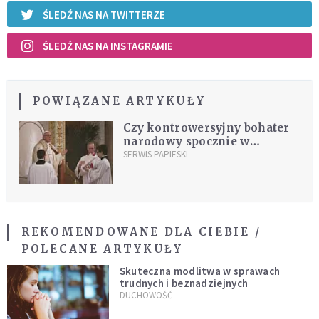
ŚLEDŹ NAS NA TWITTERZE
ŚLEDŹ NAS NA INSTAGRAMIE
POWIĄZANE ARTYKUŁY
Czy kontrowersyjny bohater
narodowy spocznie w
katedrze? Politycy piszą list
SERWIS PAPIESKI
do Franciszka, by tego
zabronił
REKOMENDOWANE DLA CIEBIE /
POLECANE ARTYKUŁY
Skuteczna modlitwa w sprawach
trudnych i beznadziejnych
DUCHOWOŚĆ