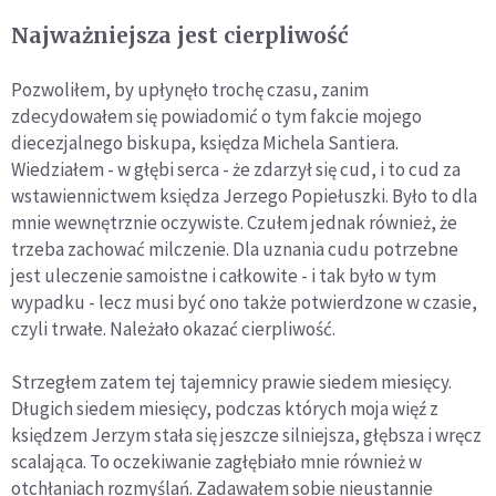
Najważniejsza jest cierpliwość
Pozwoliłem, by upłynęło trochę czasu, zanim
zdecydowałem się powiadomić o tym fakcie mojego
diecezjalnego biskupa, księdza Michela Santiera.
Wiedziałem - w głębi serca - że zdarzył się cud, i to cud za
wstawiennictwem księdza Jerzego Popiełuszki. Było to dla
mnie wewnętrznie oczywiste. Czułem jednak również, że
trzeba zachować milczenie. Dla uznania cudu potrzebne
jest uleczenie samoistne i całkowite - i tak było w tym
wypadku - lecz musi być ono także potwierdzone w czasie,
czyli trwałe. Należało okazać cierpliwość.
Strzegłem zatem tej tajemnicy prawie siedem miesięcy.
Długich siedem miesięcy, podczas których moja więź z
księdzem Jerzym stała się jeszcze silniejsza, głębsza i wręcz
scalająca. To oczekiwanie zagłębiało mnie również w
otchłaniach rozmyślań. Zadawałem sobie nieustannie