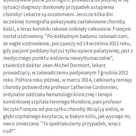
sytuacji diagnozy: doskonały przypadek ustąpienia
choroby! Lekarze są oszołomieni. Jeszcze kilka dni
wcześniej tomografia pokazywała zaatakowane chorobą
kości, a teraz komórki rakowe zniknęły całkowicie. François
został uzdrowiony. "Po dokładnym badaniu zaświadczam,
że nagłe uzdrowienie, począwszy od 14 września 2012 roku,
gdy pacjent poddany był już tylko opiece paliatywnej, jest z
medycznego punktu widzenia niewytłumaczalne",
stwierdził doktor Jean-Michel Dormont, lekarz
prowadzący, w zaświadczeniu podpisanym 7 grudnia 2012
roku. Półtora roku później, w marcu 2014, całkowitą remisję
choroby potwierdziła profesor Catherine Cordonnier,
ordynator oddziału hematologii klinicznej i terapii
komórkowej szpitala Henriego Mondora; pani profesor
leczyła François od początku choroby. Wciąż ją widzę, w
głębi szpitalnego korytarza, w białym kitlu, jak wyznaje mi,
nieco zmieszana: "To spektakularny przypadek, wręcz
cud!".