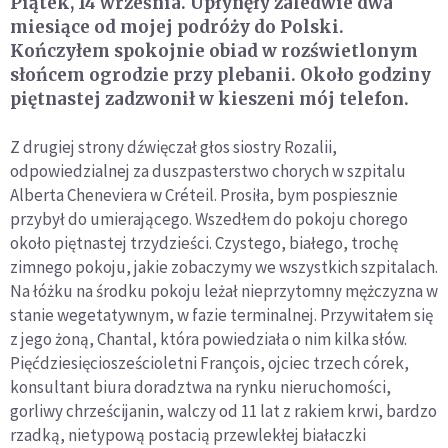
Piątek, 14 września. Upłynęły zaledwie dwa
miesiące od mojej podróży do Polski.
Kończyłem spokojnie obiad w rozświetlonym
słońcem ogrodzie przy plebanii. Około godziny
piętnastej zadzwonił w kieszeni mój telefon.
Z drugiej strony dźwięczał głos siostry Rozalii,
odpowiedzialnej za duszpasterstwo chorych w szpitalu
Alberta Cheneviera w Créteil. Prosiła, bym pospiesznie
przybył do umierającego. Wszedłem do pokoju chorego
około piętnastej trzydzieści. Czystego, białego, trochę
zimnego pokoju, jakie zobaczymy we wszystkich szpitalach.
Na łóżku na środku pokoju leżał nieprzytomny mężczyzna w
stanie wegetatywnym, w fazie terminalnej. Przywitałem się
z jego żoną, Chantal, która powiedziała o nim kilka słów.
Pięćdziesięciosześcioletni François, ojciec trzech córek,
konsultant biura doradztwa na rynku nieruchomości,
gorliwy chrześcijanin, walczy od 11 lat z rakiem krwi, bardzo
rzadką, nietypową postacią przewlekłej białaczki