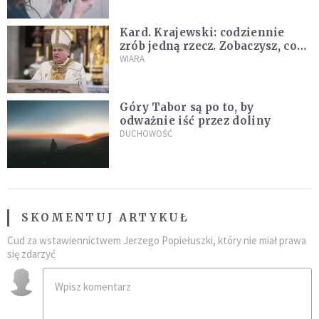
Kard. Krajewski: codziennie
zrób jedną rzecz. Zobaczysz, co
stanie się z twoim życiem
WIARA
Góry Tabor są po to, by
odważnie iść przez doliny
DUCHOWOŚĆ
SKOMENTUJ ARTYKUŁ
Cud za wstawiennictwem Jerzego Popiełuszki, który nie miał prawa
się zdarzyć