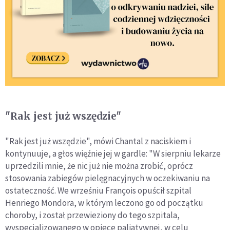
"Rak jest już wszędzie"
"Rak jest już wszędzie", mówi Chantal z naciskiem i
kontynuuje, a głos więźnie jej w gardle: "W sierpniu lekarze
uprzedzili mnie, że nic już nie można zrobić, oprócz
stosowania zabiegów pielęgnacyjnych w oczekiwaniu na
ostateczność. We wrześniu François opuścił szpital
Henriego Mondora, w którym leczono go od początku
choroby, i został przewieziony do tego szpitala,
wyspecjalizowanego w opiece paliatywnej, w celu