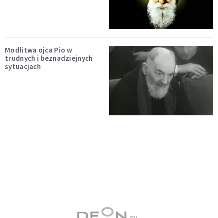
Modlitwa ojca Pio w
trudnych i beznadziejnych
sytuacjach