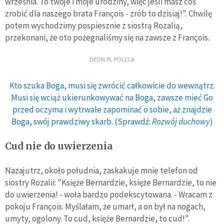
września. To twoje i moje urodziny, więc jeśli masz coś
zrobić dla naszego brata François - zrób to dzisiaj!". Chwilę
potem wychodzimy pospiesznie z siostrą Rozalią,
przekonani, że oto pożegnaliśmy się na zawsze z François.
DEON.PL POLECA
Kto szuka Boga, musi się zwrócić całkowicie do wewnątrz.
Musi się wciąż ukierunkowywać na Boga, zawsze mieć Go
przed oczyma i wytrwale zapominać o sobie, aż znajdzie
Boga, swój prawdziwy skarb. (Sprawdź:
Rozwój duchowy
)
Cud nie do uwierzenia
Nazajutrz, około południa, zaskakuje mnie telefon od
siostry Rozalii: "Księże Bernardzie, księże Bernardzie, to nie
do uwierzenia! - woła bardzo podekscytowana. - Wracam z
pokoju François. Myślałam, że umarł, a on był na nogach,
umyty, ogolony. To cud, księże Bernardzie, to cud!".