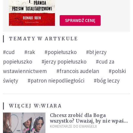
SPRAWDŹ CENĘ
TEMATY W ARTYKULE
#cud
#rak
#popiełuszko
#bł jerzy
popiełuszko
#jerzy popiełuszko
#cud za
wstawiennictwem
#francois audelan
#polski
święty
#patron niepodliegłości
#bóg leczy
WIĘCEJ W:
WIARA
Chcesz zrobić dla Boga
wszystko? Uważaj, by nie wpaść
w groźną pułapkę
KOMENTARZE DO EWANGELII