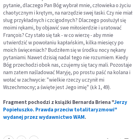
pytanie, dlaczego Pan Bóg wybrał mnie, człowieka o życiu
chaotycznym i krętym, na narzędzie swej łaski. Czy nie miał
sług przykładnych i czcigodnych? Dlaczego posłużył się
moimi rękami, by objawić swe miłosierdzie i uratować
François? Czy stało się tak - w co wierzę - aby mnie
utwierdzić w powołaniu kapłańskim, kilka miesięcy po
moich święceniach? Budziłem się w środku nocy nękany
pytaniami. Nawet dzisiaj nadal tego nie rozumiem. Kiedy
Bóg przechodzi obok nas, czujemy się tacy mali. Pozostaje
nam zatem naśladować Maryję, po prostu paść na kolana i
wołać w zachwycie: "wielkie rzeczy uczynił mi
Wszechmocny; a święte jest Jego imię" (Łk 1, 49).
Fragment pochodzi z książki Bernarda Briena "
Jerzy
Popiełuszko. Prawda przeciw totalitaryzmowi"
wydanej przez wydawnictwo WAM
.