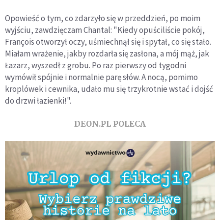
Opowieść o tym, co zdarzyło się w przeddzień, po moim
wyjściu, zawdzięczam Chantal: "Kiedy opuściliście pokój,
François otworzył oczy, uśmiechnął się i spytał, co się stało.
Miałam wrażenie, jakby rozdarła się zasłona, a mój mąż, jak
Łazarz, wyszedł z grobu. Po raz pierwszy od tygodni
wymówił spójnie i normalnie parę słów. A nocą, pomimo
kroplówek i cewnika, udało mu się trzykrotnie wstać i dojść
do drzwi łazienki!".
DEON.PL POLECA