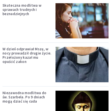
Skuteczna modlitwa w
sprawach trudnych i
beznadziejnych
W dzień odprawiał Mszę, w
nocy prowadził drugie życie.
Przełożony kazał mu
opuścić zakon
Niezawodna modlitwa do
św. Szarbela. Po 9 dniach
mogą dziać się cuda