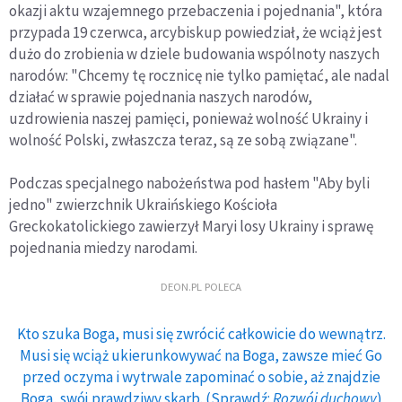
okazji aktu wzajemnego przebaczenia i pojednania", która
przypada 19 czerwca, arcybiskup powiedział, że wciąż jest
dużo do zrobienia w dziele budowania wspólnoty naszych
narodów: "Chcemy tę rocznicę nie tylko pamiętać, ale nadal
działać w sprawie pojednania naszych narodów,
uzdrowienia naszej pamięci, ponieważ wolność Ukrainy i
wolność Polski, zwłaszcza teraz, są ze sobą związane".
Podczas specjalnego nabożeństwa pod hasłem "Aby byli
jedno" zwierzchnik Ukraińskiego Kościoła
Greckokatolickiego zawierzył Maryi losy Ukrainy i sprawę
pojednania miedzy narodami.
DEON.PL POLECA
Kto szuka Boga, musi się zwrócić całkowicie do wewnątrz.
Musi się wciąż ukierunkowywać na Boga, zawsze mieć Go
przed oczyma i wytrwale zapominać o sobie, aż znajdzie
Boga, swój prawdziwy skarb. (Sprawdź:
Rozwój duchowy
)