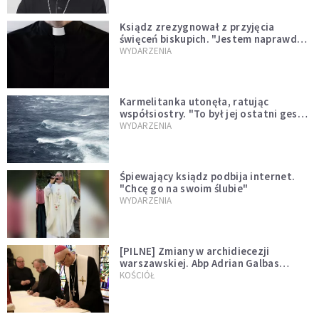
Ksiądz zrezygnował z przyjęcia
święceń biskupich. "Jestem naprawdę
niegodny"
WYDARZENIA
Karmelitanka utonęła, ratując
współsiostry. "To był jej ostatni gest
miłości"
WYDARZENIA
Śpiewający ksiądz podbija internet.
"Chcę go na swoim ślubie"
WYDARZENIA
[PILNE] Zmiany w archidiecezji
warszawskiej. Abp Adrian Galbas
wręczył dekrety nowym proboszczom
KOŚCIÓŁ