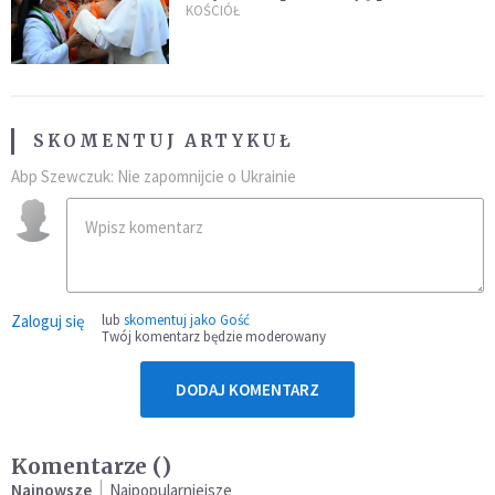
nowych świętych
KOŚCIÓŁ
SKOMENTUJ ARTYKUŁ
Abp Szewczuk: Nie zapomnijcie o Ukrainie
Zaloguj się
lub
skomentuj jako Gość
Twój komentarz będzie moderowany
DODAJ KOMENTARZ
Komentarze (
)
Najnowsze
Najpopularniejsze