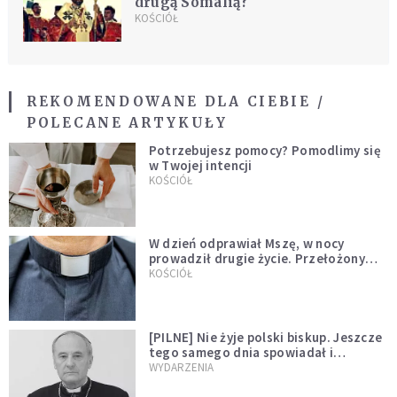
drugą Somalią?
KOŚCIÓŁ
REKOMENDOWANE DLA CIEBIE /
POLECANE ARTYKUŁY
Potrzebujesz pomocy? Pomodlimy się
w Twojej intencji
KOŚCIÓŁ
W dzień odprawiał Mszę, w nocy
prowadził drugie życie. Przełożony
kazał mu opuścić zakon
KOŚCIÓŁ
[PILNE] Nie żyje polski biskup. Jeszcze
tego samego dnia spowiadał i
sprawował Mszę świętą
WYDARZENIA