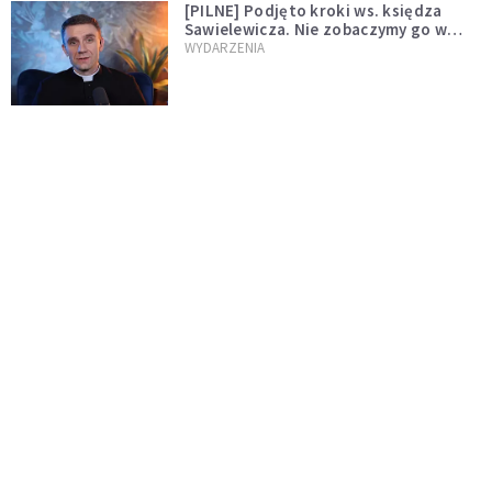
[PILNE] Podjęto kroki ws. księdza
Sawielewicza. Nie zobaczymy go w
mediach
WYDARZENIA