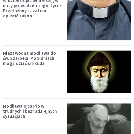
W dzień odprawiał Mszę, w
nocy prowadził drugie życie.
Przełożony kazał mu
opuścić zakon
Niezawodna modlitwa do
św. Szarbela. Po 9 dniach
mogą dziać się cuda
Modlitwa ojca Pio w
trudnych i beznadziejnych
sytuacjach