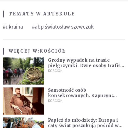
TEMATY W ARTYKULE
#ukraina
#abp światosław szewczuk
WIĘCEJ W:
KOŚCIÓŁ
Groźny wypadek na trasie
pielgrzymki. Dwie osoby trafiły
do szpitala
KOŚCIÓŁ
Samotność osób
konsekrowanych. Kapucyn:
Życie w pojedynkę rzadko jest
KOŚCIÓŁ
sielanką
Papież do młodzieży: Europa i
cały świat poszukują pośród was