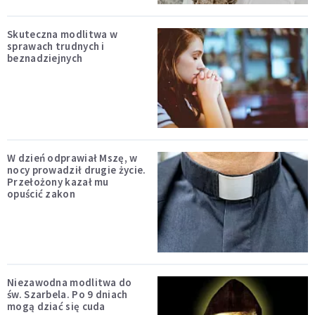
Skuteczna modlitwa w
sprawach trudnych i
beznadziejnych
W dzień odprawiał Mszę, w
nocy prowadził drugie życie.
Przełożony kazał mu
opuścić zakon
Niezawodna modlitwa do
św. Szarbela. Po 9 dniach
mogą dziać się cuda