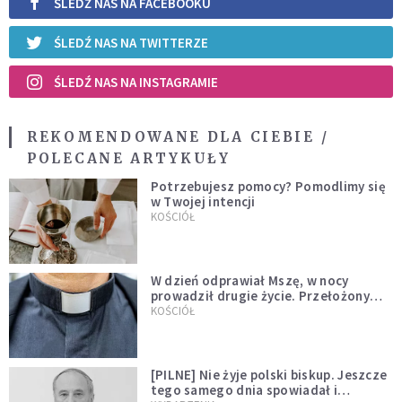
ŚLEDŹ NAS NA FACEBOOKU
ŚLEDŹ NAS NA TWITTERZE
ŚLEDŹ NAS NA INSTAGRAMIE
REKOMENDOWANE DLA CIEBIE /
POLECANE ARTYKUŁY
Potrzebujesz pomocy? Pomodlimy się
w Twojej intencji
KOŚCIÓŁ
W dzień odprawiał Mszę, w nocy
prowadził drugie życie. Przełożony
kazał mu opuścić zakon
KOŚCIÓŁ
[PILNE] Nie żyje polski biskup. Jeszcze
tego samego dnia spowiadał i