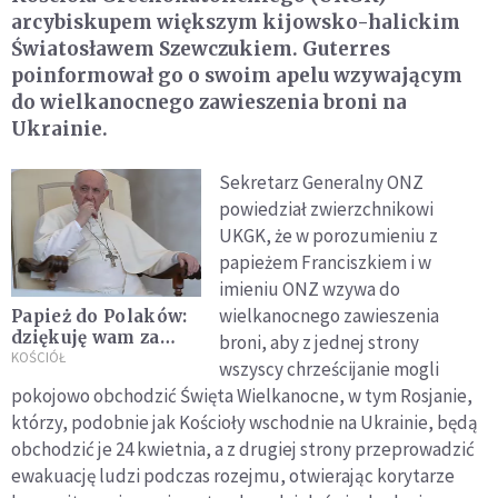
arcybiskupem większym kijowsko-halickim
Światosławem Szewczukiem. Guterres
poinformował go o swoim apelu wzywającym
do wielkanocnego zawieszenia broni na
Ukrainie.
Sekretarz Generalny ONZ
powiedział zwierzchnikowi
UKGK, że w porozumieniu z
papieżem Franciszkiem i w
imieniu ONZ wzywa do
wielkanocnego zawieszenia
Papież do Polaków:
dziękuję wam za
broni, aby z jednej strony
miłosierdzie wobec
KOŚCIÓŁ
wszyscy chrześcijanie mogli
uchodźców z
pokojowo obchodzić Święta Wielkanocne, w tym Rosjanie,
Ukrainy
którzy, podobnie jak Kościoły wschodnie na Ukrainie, będą
obchodzić je 24 kwietnia, a z drugiej strony przeprowadzić
ewakuację ludzi podczas rozejmu, otwierając korytarze