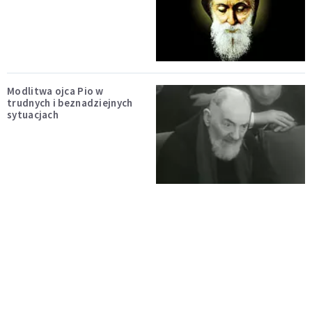
Modlitwa ojca Pio w
trudnych i beznadziejnych
sytuacjach