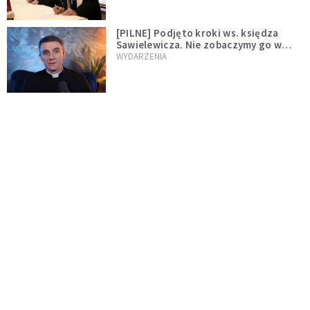
[PILNE] Podjęto kroki ws. księdza
Sawielewicza. Nie zobaczymy go w
mediach
WYDARZENIA