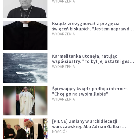
sprawował Mszę świętą
WYDARZENIA
Ksiądz zrezygnował z przyjęcia
święceń biskupich. "Jestem naprawdę
niegodny"
WYDARZENIA
Karmelitanka utonęła, ratując
współsiostry. "To był jej ostatni gest
miłości"
WYDARZENIA
Śpiewający ksiądz podbija internet.
"Chcę go na swoim ślubie"
WYDARZENIA
[PILNE] Zmiany w archidiecezji
warszawskiej. Abp Adrian Galbas
wręczył dekrety nowym proboszczom
KOŚCIÓŁ