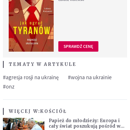
SPRAWDŹ CENĘ
TEMATY W ARTYKULE
#agresja rosji na ukrainę
#wojna na ukrainie
#onz
WIĘCEJ W:
KOŚCIÓŁ
Papież do młodzieży: Europa i
cały świat poszukują pośród was