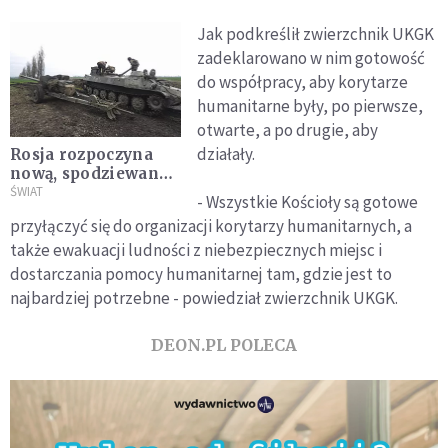
Jak podkreślił zwierzchnik UKGK
zadeklarowano w nim gotowość
do współpracy, aby korytarze
humanitarne były, po pierwsze,
otwarte, a po drugie, aby
działały.
Rosja rozpoczyna
nową, spodziewaną
ofensywę na
ŚWIAT
- Wszystkie Kościoły są gotowe
wschodzie Ukrainy
przyłączyć się do organizacji korytarzy humanitarnych, a
także ewakuacji ludności z niebezpiecznych miejsc i
dostarczania pomocy humanitarnej tam, gdzie jest to
najbardziej potrzebne - powiedział zwierzchnik UKGK.
DEON.PL POLECA