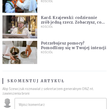
nowych świętych
KOŚCIÓŁ
Kard. Krajewski: codziennie
zrób jedną rzecz. Zobaczysz, co
stanie się z twoim życiem
KOŚCIÓŁ
Potrzebujesz pomocy?
Pomodlimy się w Twojej intencji
KOŚCIÓŁ
SKOMENTUJ ARTYKUŁ
Abp Szewczuk rozmawiał z sekretarzem generalnym ONZ nt.
zawieszenia broni