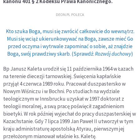
kanonu 401 § 2 Kodeksu Prawa Kanonicznego.
DEON.PL POLECA
Kto szuka Boga, musi się zwrócić całkowicie do wewnątrz.
Musi się wciąż ukierunkowywać na Boga, zawsze mieć Go
przed oczyma i wytrwale zapominać o sobie, aż znajdzie
Boga, swój prawdziwy skarb. (Sprawdź:
Rozwój duchowy
)
Bp Janusz Kaleta urodził się 11 października 1964 w Łazach
na terenie diecezji tarnowskiej. Święcenia kapłańskie
przyjął 4 czerwca 1989 roku. Pracował duszpastersko w
Nowym Wiśniczu i w Bochni. Po studiach na wydziale
teologicznym w Innsbrucku uzyskał w 1997 doktorat z
teologii moralnej, a swą pracę poświęcił zagadnieniom
bioetyki. W rok później wyjechał do pracy duszpasterskiej w
Kazachstanie. Gdy 7 lipca 1999 Jan Paweł II utworzył w tym
kraju administraturę apostolską Atyrau, pierwszym jej
przełożonym mianował właśnie ks. Kaletę.