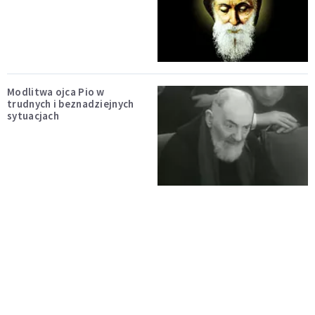
Modlitwa ojca Pio w
trudnych i beznadziejnych
sytuacjach