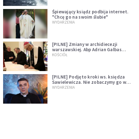
Śpiewający ksiądz podbija internet.
"Chcę go na swoim ślubie"
WYDARZENIA
[PILNE] Zmiany w archidiecezji
warszawskiej. Abp Adrian Galbas
wręczył dekrety nowym proboszczom
KOŚCIÓŁ
[PILNE] Podjęto kroki ws. księdza
Sawielewicza. Nie zobaczymy go w
mediach
WYDARZENIA