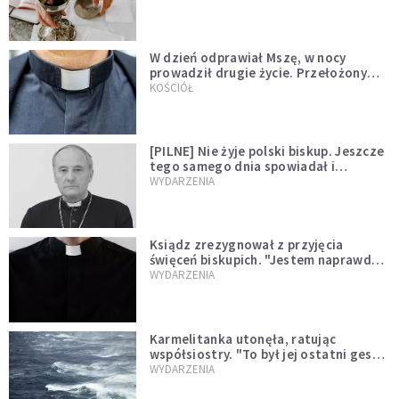
W dzień odprawiał Mszę, w nocy
prowadził drugie życie. Przełożony
kazał mu opuścić zakon
KOŚCIÓŁ
[PILNE] Nie żyje polski biskup. Jeszcze
tego samego dnia spowiadał i
sprawował Mszę świętą
WYDARZENIA
Ksiądz zrezygnował z przyjęcia
święceń biskupich. "Jestem naprawdę
niegodny"
WYDARZENIA
Karmelitanka utonęła, ratując
współsiostry. "To był jej ostatni gest
miłości"
WYDARZENIA