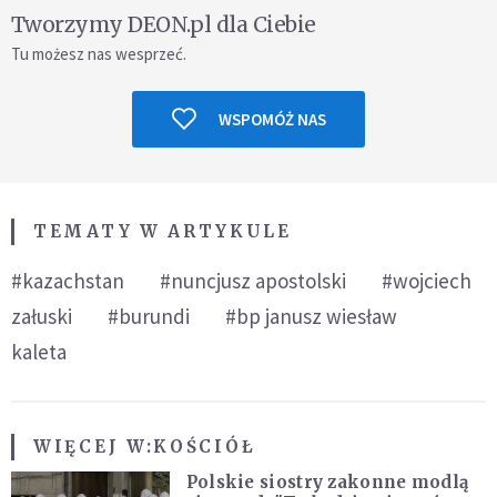
Tworzymy DEON.pl dla Ciebie
Tu możesz nas wesprzeć.
WSPOMÓŻ NAS
TEMATY W ARTYKULE
#kazachstan
#nuncjusz apostolski
#wojciech
załuski
#burundi
#bp janusz wiesław
kaleta
WIĘCEJ W:
KOŚCIÓŁ
Polskie siostry zakonne modlą