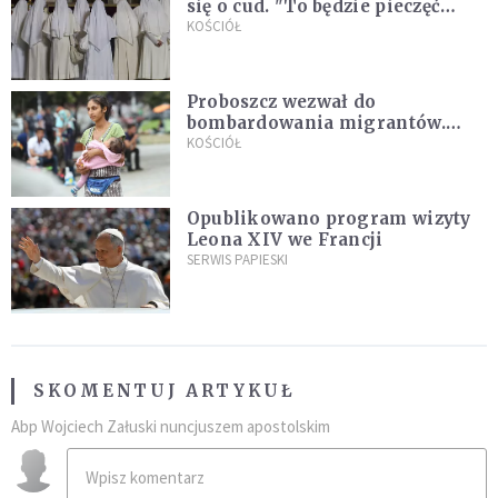
się o cud. "To będzie pieczęć
Pana Boga dla naszej wiary"
KOŚCIÓŁ
Proboszcz wezwał do
bombardowania migrantów.
"Masowy ogień przeciwko
KOŚCIÓŁ
najeźdźcom!"
Opublikowano program wizyty
Leona XIV we Francji
SERWIS PAPIESKI
SKOMENTUJ ARTYKUŁ
Abp Wojciech Załuski nuncjuszem apostolskim