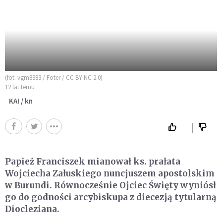
(fot. vgm8383 / Foter / CC BY-NC 2.0)
12 lat temu
KAI / kn
Papież Franciszek mianował ks. prałata
Wojciecha Załuskiego nuncjuszem apostolskim
w Burundi. Równocześnie Ojciec Święty wyniósł
go do godności arcybiskupa z diecezją tytularną
Diocleziana.