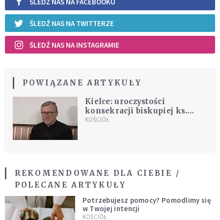
ŚLEDŹ NAS NA FACEBOOKU
ŚLEDŹ NAS NA TWITTERZE
ŚLEDŹ NAS NA INSTAGRAMIE
POWIĄZANE ARTYKUŁY
Kielce: uroczystości
konsekracji biskupiej ks.
Andrzeja Kalety
KOŚCIÓŁ
REKOMENDOWANE DLA CIEBIE /
POLECANE ARTYKUŁY
Potrzebujesz pomocy? Pomodlimy się
w Twojej intencji
KOŚCIÓŁ