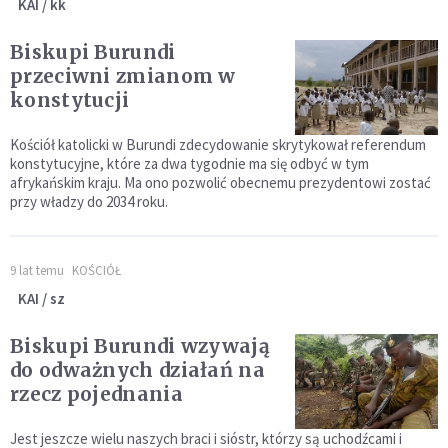
KAI / kk
Biskupi Burundi
przeciwni zmianom w
konstytucji
Kościół katolicki w Burundi zdecydowanie skrytykował referendum
konstytucyjne, które za dwa tygodnie ma się odbyć w tym
afrykańskim kraju. Ma ono pozwolić obecnemu prezydentowi zostać
przy władzy do 2034 roku.
9 lat temu
KOŚCIÓŁ
KAI / sz
Biskupi Burundi wzywają
do odważnych działań na
rzecz pojednania
Jest jeszcze wielu naszych braci i sióstr, którzy są uchodźcami i