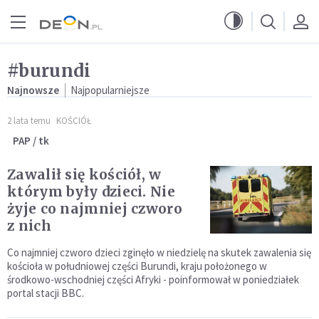
Przejdź do menu głównego
Przejdź do treści
#burundi
Najnowsze
Najpopularniejsze
2 lata temu
KOŚCIÓŁ
PAP / tk
Zawalił się kościół, w
którym były dzieci. Nie
żyje co najmniej czworo
z nich
Co najmniej czworo dzieci zginęło w niedzielę na skutek zawalenia się
kościoła w południowej części Burundi, kraju położonego w
środkowo-wschodniej części Afryki - poinformował w poniedziałek
portal stacji BBC.