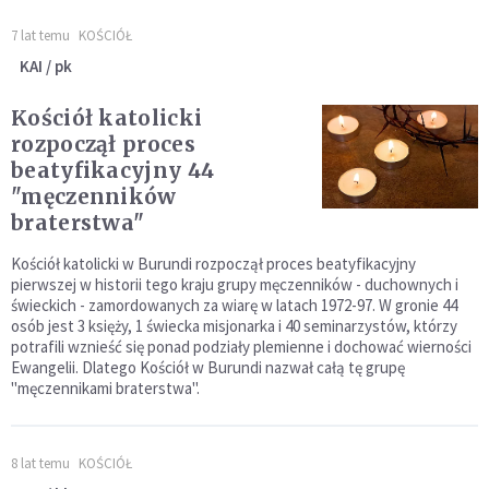
7 lat temu
KOŚCIÓŁ
KAI / pk
Kościół katolicki
rozpoczął proces
beatyfikacyjny 44
"męczenników
braterstwa"
Kościół katolicki w Burundi rozpoczął proces beatyfikacyjny
pierwszej w historii tego kraju grupy męczenników - duchownych i
świeckich - zamordowanych za wiarę w latach 1972-97. W gronie 44
osób jest 3 księży, 1 świecka misjonarka i 40 seminarzystów, którzy
potrafili wznieść się ponad podziały plemienne i dochować wierności
Ewangelii. Dlatego Kościół w Burundi nazwał całą tę grupę
"męczennikami braterstwa".
8 lat temu
KOŚCIÓŁ