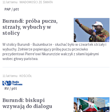
11 lat temu
WIADOMOŚCI ZE ŚWIATA
PAP / ptt
Burundi: próba puczu,
strzały, wybuchy w
stolicy
W stolicy Burundi - Bużumburze - słuchać było w czwartek strzały i
wybuchy. Żołnierze popierający próbę puczu przeciwko
prezydentowi Pierre'owi Nkurunzizie walczyli z siłami lojalnymi
wobec głowy państwa.
11 lat temu
KOŚCIÓŁ
RV / ptt
Burundi: biskupi
wzywają do dialogu