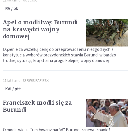
11 lat temu
KOŚCIÓŁ
RV / pk
Apel o modlitwę: Burundi
na krawędzi wojny
domowej
Dążenie za wszelką cenę do przeprowadzenia niezgodnych z
konstytucją wyborów prezydenckich stawia Burundi w bardzo
trudnej sytuacji; kraj stoi na progu kolejnej wojny domowej.
11 lat temu
SERWIS PAPIESKI
KAI / ptt
Franciszek modli się za
Burundi
O modlitwie za "umiłowany naród" Burundi zapewnił papież