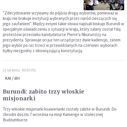
"Zdecydowanie wzywamy do pójścia drogą wyborów, ponieważ w
kraju nie brakuje instytucji wybranych przez naród cieszących się
jego zaufaniem". Między innymi takie słowa napisali biskupi Burundi w
specjalnym oświadczeniu o sytuacji w kraju, który zalany został falą
protestów przeciwko kandydaturze Pierre’a Nkurunzizy na
prezydenta. Sprawuje on już ten urząd przez dwie kadencje, zatem
jego wybór po raz trzeci w przewidzianych na czerwiec wyborach
byłby niezgodny z obowiązującą konstytucją.
11 lat temu
KOŚCIÓŁ
KAI / drr
Burundi: zabito trzy włoskie
misjonarki
Trzy włoskie misjonarki ksawerianki zostały zabite w Burundi. Do
zbrodni doszło 7 września na misji Kamenge w stołecznej
Budżumburze.