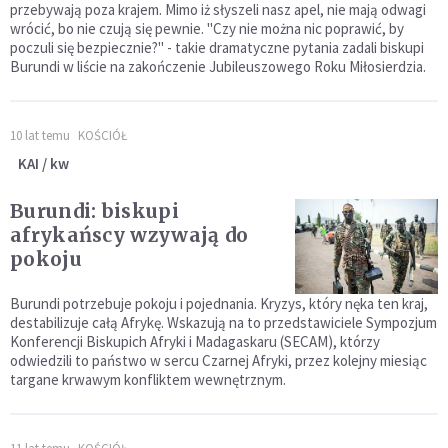
przebywają poza krajem. Mimo iż słyszeli nasz apel, nie mają odwagi
wrócić, bo nie czują się pewnie. "Czy nie można nic poprawić, by
poczuli się bezpiecznie?" - takie dramatyczne pytania zadali biskupi
Burundi w liście na zakończenie Jubileuszowego Roku Miłosierdzia.
10 lat temu
KOŚCIÓŁ
KAI / kw
Burundi: biskupi
afrykańscy wzywają do
pokoju
Burundi potrzebuje pokoju i pojednania. Kryzys, który nęka ten kraj,
destabilizuje całą Afrykę. Wskazują na to przedstawiciele Sympozjum
Konferencji Biskupich Afryki i Madagaskaru (SECAM), którzy
odwiedzili to państwo w sercu Czarnej Afryki, przez kolejny miesiąc
targane krwawym konfliktem wewnętrznym.