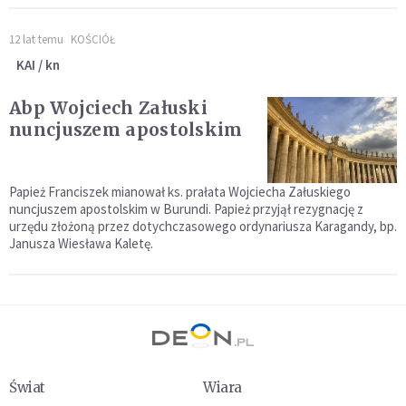
12 lat temu
KOŚCIÓŁ
KAI / kn
Abp Wojciech Załuski
nuncjuszem apostolskim
Papież Franciszek mianował ks. prałata Wojciecha Załuskiego
nuncjuszem apostolskim w Burundi. Papież przyjął rezygnację z
urzędu złożoną przez dotychczasowego ordynariusza Karagandy, bp.
Janusza Wiesława Kaletę.
Świat
Wiara