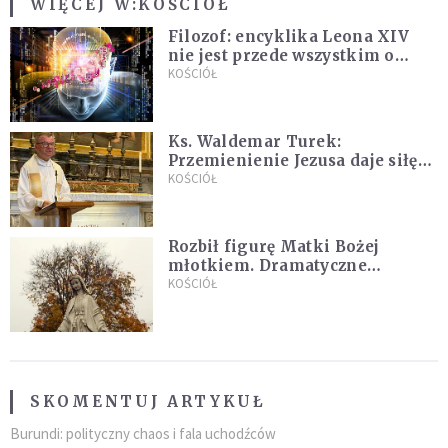
WIĘCEJ W:
KOŚCIÓŁ
Filozof: encyklika Leona XIV
nie jest przede wszystkim o
sztucznej inteligencji
KOŚCIÓŁ
Ks. Waldemar Turek:
Przemienienie Jezusa daje siłę
do pokonywania przeciwności
KOŚCIÓŁ
Rozbił figurę Matki Bożej
młotkiem. Dramatyczne
nagranie w sieci
KOŚCIÓŁ
SKOMENTUJ ARTYKUŁ
Burundi: polityczny chaos i fala uchodźców