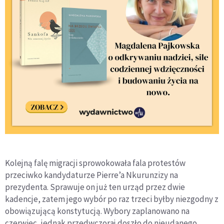
Kolejną falę migracji sprowokowała fala protestów
przeciwko kandydaturze Pierre’a Nkurunzizy na
prezydenta. Sprawuje on już ten urząd przez dwie
kadencje, zatem jego wybór po raz trzeci byłby niezgodny z
obowiązującą konstytucją. Wybory zaplanowano na
czerwiec, jednak przedwczoraj doszło do nieudanego