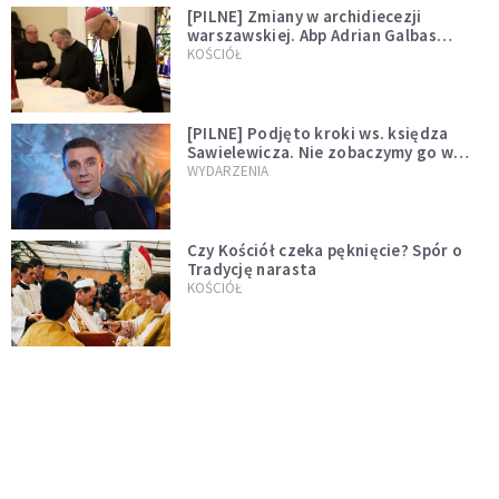
[PILNE] Zmiany w archidiecezji
warszawskiej. Abp Adrian Galbas
wręczył dekrety nowym proboszczom
KOŚCIÓŁ
[PILNE] Podjęto kroki ws. księdza
Sawielewicza. Nie zobaczymy go w
mediach
WYDARZENIA
Czy Kościół czeka pęknięcie? Spór o
Tradycję narasta
KOŚCIÓŁ