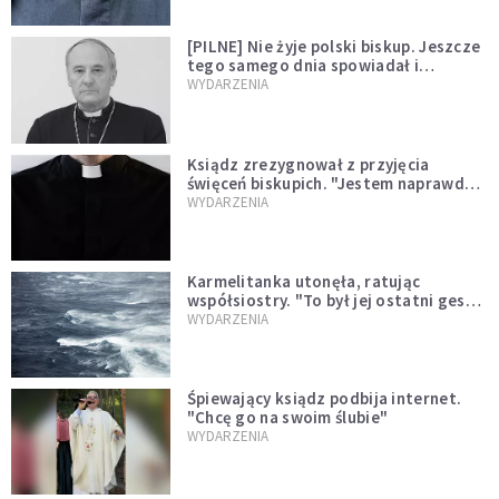
[PILNE] Nie żyje polski biskup. Jeszcze
tego samego dnia spowiadał i
sprawował Mszę świętą
WYDARZENIA
Ksiądz zrezygnował z przyjęcia
święceń biskupich. "Jestem naprawdę
niegodny"
WYDARZENIA
Karmelitanka utonęła, ratując
współsiostry. "To był jej ostatni gest
miłości"
WYDARZENIA
Śpiewający ksiądz podbija internet.
"Chcę go na swoim ślubie"
WYDARZENIA