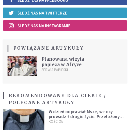
ŚLEDŹ NAS NA FACEBOOKU
ŚLEDŹ NAS NA TWITTERZE
ŚLEDŹ NAS NA INSTAGRAMIE
POWIĄZANE ARTYKUŁY
Planowana wizyta
papieża w Afryce
SERWIS PAPIESKI
REKOMENDOWANE DLA CIEBIE /
POLECANE ARTYKUŁY
W dzień odprawiał Mszę, w nocy
prowadził drugie życie. Przełożony
kazał mu opuścić zakon
KOŚCIÓŁ