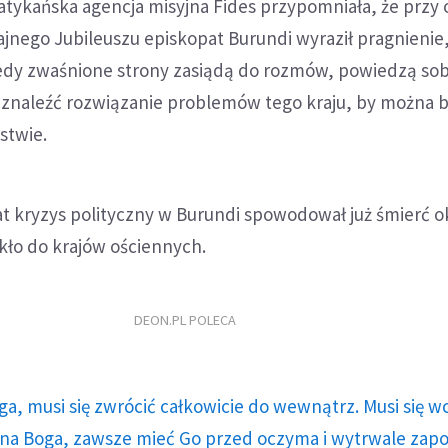
tykańska agencja misyjna Fides przypomniała, że przy o
nego Jubileuszu episkopat Burundi wyraził pragnienie,
iedy zwaśnione strony zasiądą do rozmów, powiedzą sob
 znaleźć rozwiązanie problemów tego kraju, by można b
stwie.
lat kryzys polityczny w Burundi spowodował już śmierć o
ekło do krajów ościennych.
DEON.PL POLECA
ga, musi się zwrócić całkowicie do wewnątrz. Musi się w
a Boga, zawsze mieć Go przed oczyma i wytrwale zap