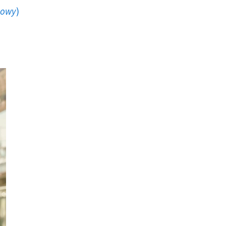
howy
)