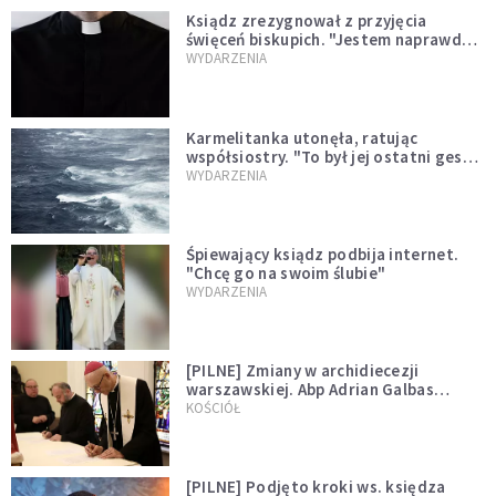
Ksiądz zrezygnował z przyjęcia
święceń biskupich. "Jestem naprawdę
niegodny"
WYDARZENIA
Karmelitanka utonęła, ratując
współsiostry. "To był jej ostatni gest
miłości"
WYDARZENIA
Śpiewający ksiądz podbija internet.
"Chcę go na swoim ślubie"
WYDARZENIA
[PILNE] Zmiany w archidiecezji
warszawskiej. Abp Adrian Galbas
wręczył dekrety nowym proboszczom
KOŚCIÓŁ
[PILNE] Podjęto kroki ws. księdza