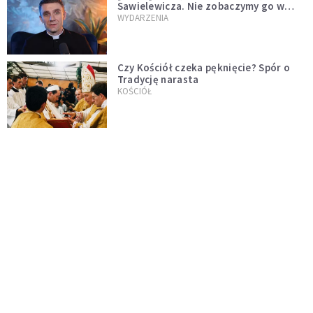
Sawielewicza. Nie zobaczymy go w
mediach
WYDARZENIA
Czy Kościół czeka pęknięcie? Spór o
Tradycję narasta
KOŚCIÓŁ