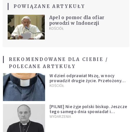
POWIĄZANE ARTYKUŁY
Apel o pomoc dla ofiar
powodzi w Indonezji
KOŚCIÓŁ
REKOMENDOWANE DLA CIEBIE /
POLECANE ARTYKUŁY
W dzień odprawiał Mszę, w nocy
prowadził drugie życie. Przełożony
kazał mu opuścić zakon
KOŚCIÓŁ
[PILNE] Nie żyje polski biskup. Jeszcze
tego samego dnia spowiadał i
sprawował Mszę świętą
WYDARZENIA