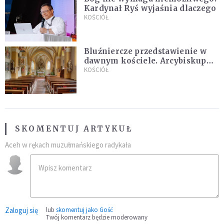
Kardynał Ryś wyjaśnia dlaczego
KOŚCIÓŁ
Bluźniercze przedstawienie w
dawnym kościele. Arcybiskup
stanowczo reaguje
KOŚCIÓŁ
SKOMENTUJ ARTYKUŁ
Aceh w rękach muzułmańskiego radykała
Zaloguj się
lub
skomentuj jako Gość
Twój komentarz będzie moderowany