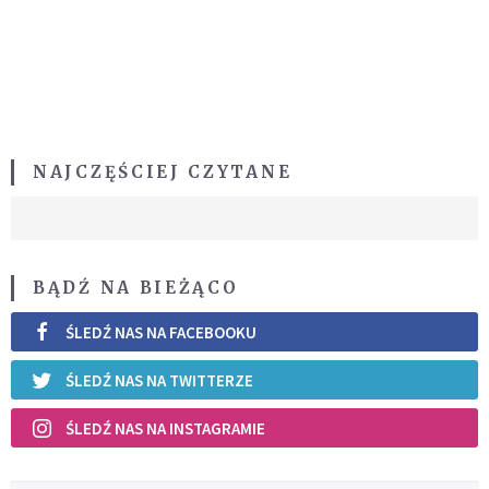
NAJCZĘŚCIEJ CZYTANE
BĄDŹ NA BIEŻĄCO
ŚLEDŹ NAS NA FACEBOOKU
ŚLEDŹ NAS NA TWITTERZE
ŚLEDŹ NAS NA INSTAGRAMIE