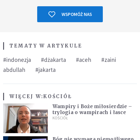
WSPOMÓŻ NAS
TEMATY W ARTYKULE
#indonezja
#dżakarta
#aceh
#zaini
abdullah
#jakarta
WIĘCEJ W:
KOŚCIÓŁ
Wampiry i Boże miłosierdzie –
trylogia o wampirach i łasce
KOŚCIÓŁ
Bóg nie wymaga niemożliwego.