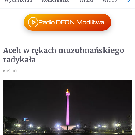
Radio DEON Modlitwa
Aceh w rękach muzułmańskiego
radykała
KOŚCIÓŁ