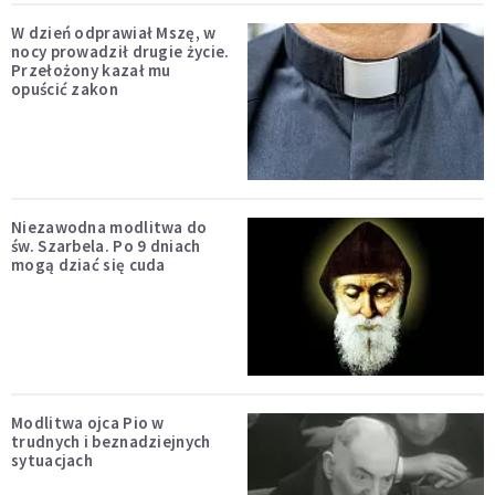
W dzień odprawiał Mszę, w
nocy prowadził drugie życie.
Przełożony kazał mu
opuścić zakon
Niezawodna modlitwa do
św. Szarbela. Po 9 dniach
mogą dziać się cuda
Modlitwa ojca Pio w
trudnych i beznadziejnych
sytuacjach