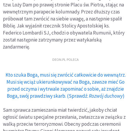
tzw. Loży Dam po prawej stronie Placu św. Piotra, stając na
wewnętrznym parapecie kolumnady. Przez dłuższy czas
próbował tam zwrócić na siebie uwagę, a następnie spalił
Biblię. Jak wyjaśnił rzecznik Stolicy Apostolskiej ks.
Federico Lombardi SJ, chodzi o obywatela Rumunii, który
został następnie zatrzymany przez watykańską
żandarmerię.
DEON.PL POLECA
Kto szuka Boga, musi się zwrócić całkowicie do wewnątrz.
Musi się wciąż ukierunkowywać na Boga, zawsze mieć Go
przed oczyma i wytrwale zapominać o sobie, aż znajdzie
Boga, swój prawdziwy skarb. (Sprawdź:
Rozwój duchowy
)
Sam sprawca zamieszania miał twierdzić, jakoby chciał
ogłosić światu specjalne przesłania, zwłaszcza w związku z
walką przeciw terroryzmowi. Obecny podczas ceremonii