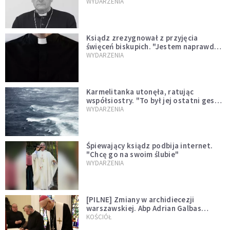
sprawował Mszę świętą
WYDARZENIA
Ksiądz zrezygnował z przyjęcia
święceń biskupich. "Jestem naprawdę
niegodny"
WYDARZENIA
Karmelitanka utonęła, ratując
współsiostry. "To był jej ostatni gest
miłości"
WYDARZENIA
Śpiewający ksiądz podbija internet.
"Chcę go na swoim ślubie"
WYDARZENIA
[PILNE] Zmiany w archidiecezji
warszawskiej. Abp Adrian Galbas
wręczył dekrety nowym proboszczom
KOŚCIÓŁ