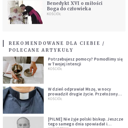
Benedykt XVI o miłości
Boga do człowieka
KOŚCIÓŁ
REKOMENDOWANE DLA CIEBIE /
POLECANE ARTYKUŁY
Potrzebujesz pomocy? Pomodlimy się
w Twojej intencji
KOŚCIÓŁ
W dzień odprawiał Mszę, w nocy
prowadził drugie życie. Przełożony
kazał mu opuścić zakon
KOŚCIÓŁ
[PILNE] Nie żyje polski biskup. Jeszcze
tego samego dnia spowiadał i