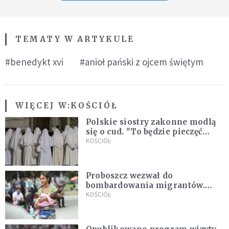
TEMATY W ARTYKULE
#benedykt xvi
#anioł pański z ojcem świętym
WIĘCEJ W:
KOŚCIÓŁ
Polskie siostry zakonne modlą
się o cud. "To będzie pieczęć
Pana Boga dla naszej wiary"
KOŚCIÓŁ
Proboszcz wezwał do
bombardowania migrantów.
"Masowy ogień przeciwko
KOŚCIÓŁ
najeźdźcom!"