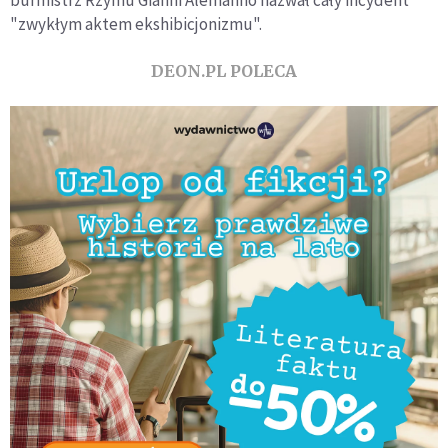
burmistrz Rzymu Gianni Alemanno nazwał cały incydent
"zwykłym aktem ekshibicjonizmu".
DEON.PL POLECA