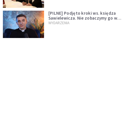
[PILNE] Podjęto kroki ws. księdza
Sawielewicza. Nie zobaczymy go w
mediach
WYDARZENIA