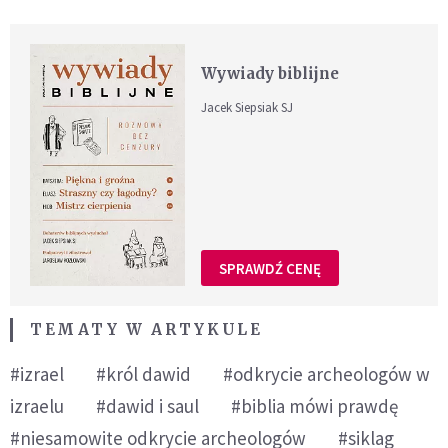
Wywiady biblijne
Jacek Siepsiak SJ
SPRAWDŹ CENĘ
TEMATY W ARTYKULE
#izrael
#król dawid
#odkrycie archeologów w
izraelu
#dawid i saul
#biblia mówi prawdę
#niesamowite odkrycie archeologów
#siklag