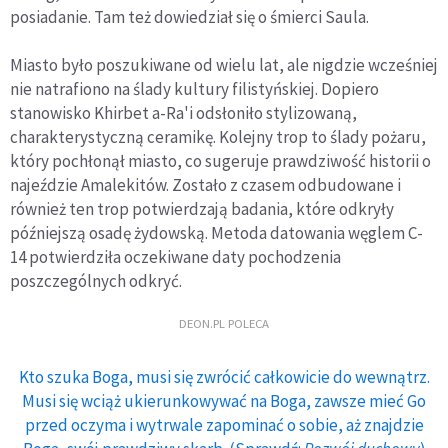
posiadanie. Tam też dowiedział się o śmierci Saula.
Miasto było poszukiwane od wielu lat, ale nigdzie wcześniej
nie natrafiono na ślady kultury filistyńskiej. Dopiero
stanowisko Khirbet a-Ra'i odsłoniło stylizowaną,
charakterystyczną ceramikę. Kolejny trop to ślady pożaru,
który pochłonął miasto, co sugeruje prawdziwość historii o
najeździe Amalekitów. Zostało z czasem odbudowane i
również ten trop potwierdzają badania, które odkryły
późniejszą osadę żydowską. Metoda datowania węglem C-
14 potwierdziła oczekiwane daty pochodzenia
poszczególnych odkryć.
DEON.PL POLECA
Kto szuka Boga, musi się zwrócić całkowicie do wewnątrz.
Musi się wciąż ukierunkowywać na Boga, zawsze mieć Go
przed oczyma i wytrwale zapominać o sobie, aż znajdzie