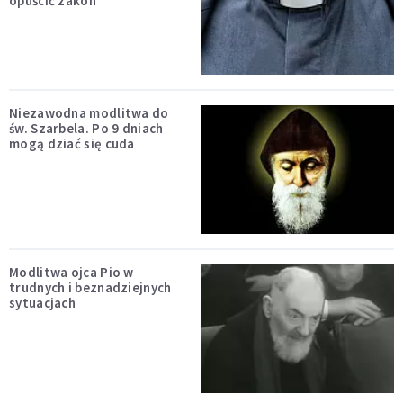
opuścić zakon
Niezawodna modlitwa do
św. Szarbela. Po 9 dniach
mogą dziać się cuda
Modlitwa ojca Pio w
trudnych i beznadziejnych
sytuacjach