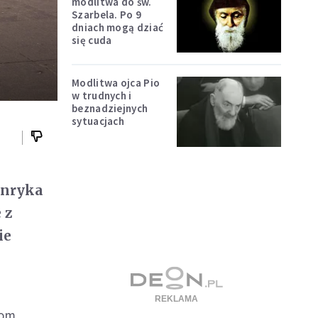
modlitwa do św.
Szarbela. Po 9
dniach mogą dziać
się cuda
Modlitwa ojca Pio
w trudnych i
beznadziejnych
sytuacjach
enryka
 z
ie
zom