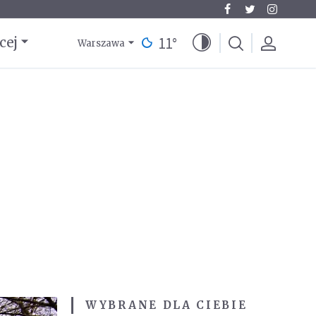
11
°
cej
Warszawa
WYBRANE DLA CIEBIE