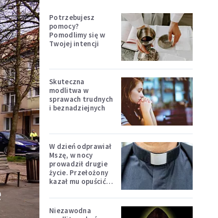
Potrzebujesz
pomocy?
Pomodlimy się w
Twojej intencji
Skuteczna
modlitwa w
sprawach trudnych
i beznadziejnych
W dzień odprawiał
Mszę, w nocy
prowadził drugie
życie. Przełożony
kazał mu opuścić
e
zakon
Niezawodna