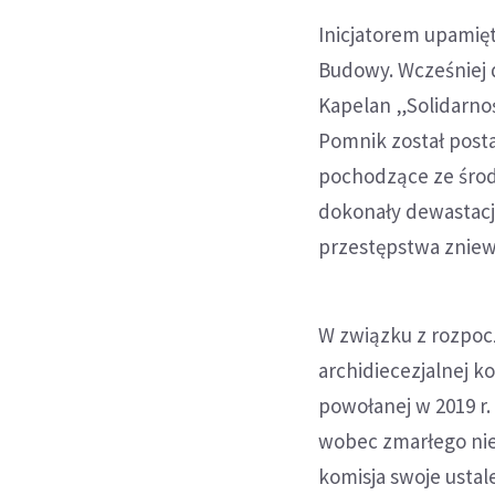
Inicjatorem upamię
Budowy. Wcześniej d
Kapelan „Solidarno
Pomnik został post
pochodzące ze środ
dokonały dewastacji
przestępstwa zniew
W związku z rozpoc
archidiecezjalnej k
powołanej w 2019 r
wobec zmarłego nie
komisja swoje usta