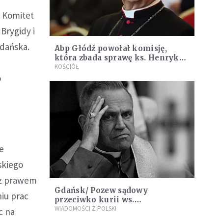
y Komitet
Brygidy i
dańska.
Abp Głódź powołał komisję,
która zbada sprawę ks. Henryka
Jankowskiego
KOŚCIÓŁ
o
e
skiego
 z prawem
Gdańsk/ Pozew sądowy
iu prac
przeciwko kurii ws.
molestowania przez ks.
WIADOMOŚCI Z POLSKI
c na
Jankowskiego