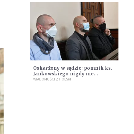
Oskarżony w sądzie: pomnik ks.
Jankowskiego nigdy nie
powinien stanąć
WIADOMOŚCI Z POLSKI