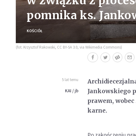
w związku z proce
pomnika ks. Janko
KOŚCIÓŁ
(fot. Krzysztof Rakowski, CC BY-SA 3.0, via Wikimedia Commons)
5 lat temu
Archidiecezjaln
Jankowskiego p
KAI / jb
prawem, wobec 
karne.
Po zakończeniu pra