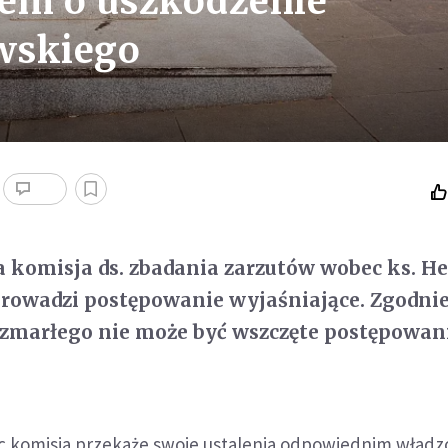
sem o uszkodzenie
wskiego
a komisja ds. zbadania zarzutów wobec ks. H
rowadzi postępowanie wyjaśniające. Zgodnie
zmarłego nie może być wszczęte postępowan
c komisja przekaże swoje ustalenia odpowiednim wład