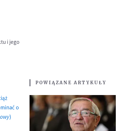
u i jego
POWIĄZANE ARTYKUŁY
ciąż
ominać o
howy
)