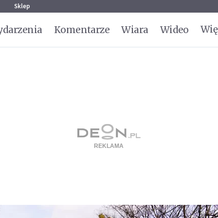
g
Sklep
Wię
darzenia
Komentarze
Wiara
Wideo