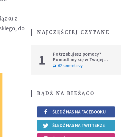
iązku z
skiego, do
NAJCZĘŚCIEJ CZYTANE
Potrzebujesz pomocy?
1
Pomodlimy się w Twojej
intencji
62 komentarzy
BĄDŹ NA BIEŻĄCO
ŚLEDŹ NAS NA FACEBOOKU
ŚLEDŹ NAS NA TWITTERZE