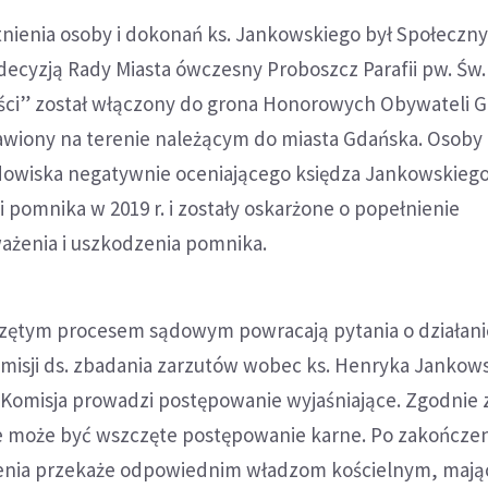
tnienia osoby i dokonań ks. Jankowskiego był Społeczn
ecyzją Rady Miasta ówczesny Proboszcz Parafii pw. Św. 
ści” został włączony do grona Honorowych Obywateli G
awiony na terenie należącym do miasta Gdańska. Osoby
owiska negatywnie oceniającego księdza Jankowskieg
 pomnika w 2019 r. i zostały oskarżone o popełnienie
ażenia i uszkodzenia pomnika.
zętym procesem sądowym powracają pytania o działani
omisji ds. zbadania zarzutów wobec ks. Henryka Jankow
. Komisja prowadzi postępowanie wyjaśniające. Zgodnie
 może być wszczęte postępowanie karne. Po zakończen
lenia przekaże odpowiednim władzom kościelnym, mają