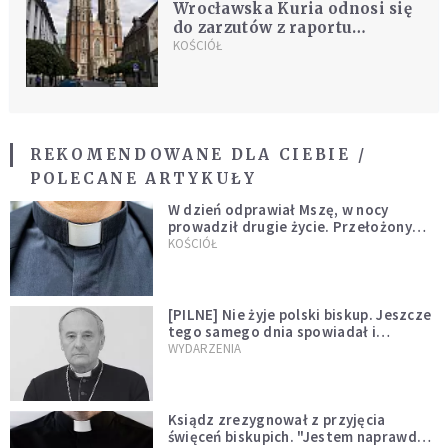
Wrocławska Kuria odnosi się
do zarzutów z raportu
Fundacji "Nie lękajcie się"
KOŚCIÓŁ
REKOMENDOWANE DLA CIEBIE /
POLECANE ARTYKUŁY
W dzień odprawiał Mszę, w nocy
prowadził drugie życie. Przełożony
kazał mu opuścić zakon
KOŚCIÓŁ
[PILNE] Nie żyje polski biskup. Jeszcze
tego samego dnia spowiadał i
sprawował Mszę świętą
WYDARZENIA
Ksiądz zrezygnował z przyjęcia
święceń biskupich. "Jestem naprawdę