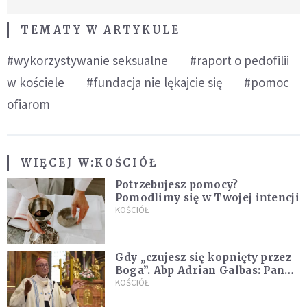
TEMATY W ARTYKULE
#wykorzystywanie seksualne
#raport o pedofilii
w kościele
#fundacja nie lękajcie się
#pomoc
ofiarom
WIĘCEJ W:
KOŚCIÓŁ
Potrzebujesz pomocy?
Pomodlimy się w Twojej intencji
KOŚCIÓŁ
Gdy „czujesz się kopnięty przez
Boga”. Abp Adrian Galbas: Pan
Bóg nie zabierze szpili
KOŚCIÓŁ