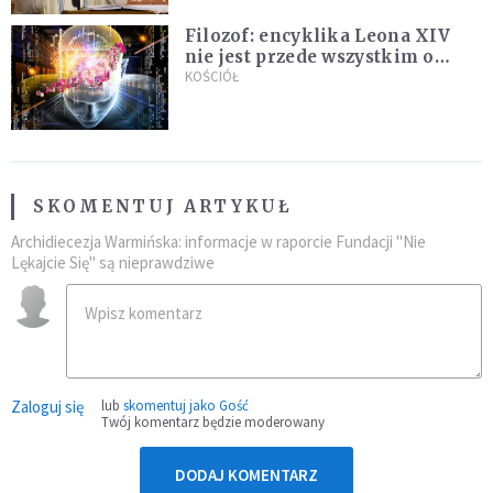
Filozof: encyklika Leona XIV
nie jest przede wszystkim o
sztucznej inteligencji
KOŚCIÓŁ
SKOMENTUJ ARTYKUŁ
Archidiecezja Warmińska: informacje w raporcie Fundacji "Nie
Lękajcie Się" są nieprawdziwe
Zaloguj się
lub
skomentuj jako Gość
Twój komentarz będzie moderowany
DODAJ KOMENTARZ