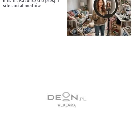
niesie”. Katoliczki o presji i
sile social mediów