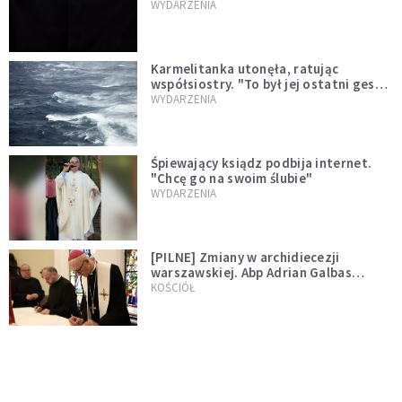
niegodny"
WYDARZENIA
Karmelitanka utonęła, ratując
współsiostry. "To był jej ostatni gest
miłości"
WYDARZENIA
Śpiewający ksiądz podbija internet.
"Chcę go na swoim ślubie"
WYDARZENIA
[PILNE] Zmiany w archidiecezji
warszawskiej. Abp Adrian Galbas
wręczył dekrety nowym proboszczom
KOŚCIÓŁ
[PILNE] Podjęto kroki ws. księdza
Sawielewicza. Nie zobaczymy go w
mediach
WYDARZENIA