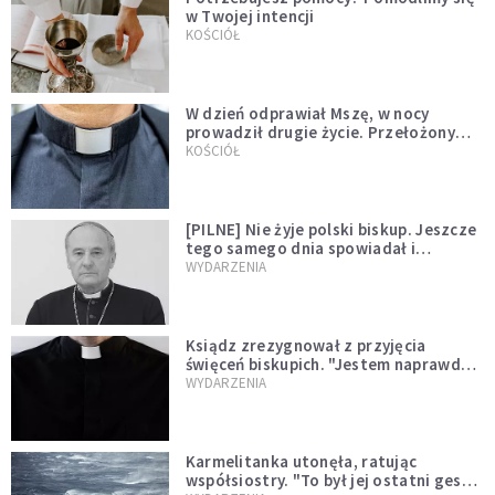
w Twojej intencji
KOŚCIÓŁ
W dzień odprawiał Mszę, w nocy
prowadził drugie życie. Przełożony
kazał mu opuścić zakon
KOŚCIÓŁ
[PILNE] Nie żyje polski biskup. Jeszcze
tego samego dnia spowiadał i
sprawował Mszę świętą
WYDARZENIA
Ksiądz zrezygnował z przyjęcia
święceń biskupich. "Jestem naprawdę
niegodny"
WYDARZENIA
Karmelitanka utonęła, ratując
współsiostry. "To był jej ostatni gest