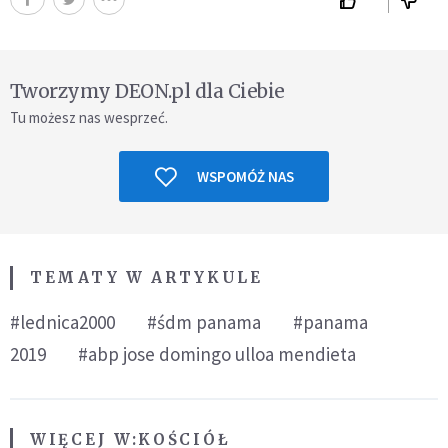
Tworzymy DEON.pl dla Ciebie
Tu możesz nas wesprzeć.
WSPOMÓŻ NAS
TEMATY W ARTYKULE
#lednica2000
#śdm panama
#panama
2019
#abp jose domingo ulloa mendieta
WIĘCEJ W:
KOŚCIÓŁ