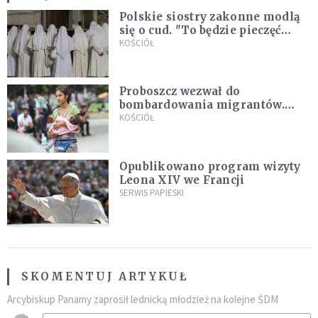
Polskie siostry zakonne modlą
się o cud. "To będzie pieczęć
Pana Boga dla naszej wiary"
KOŚCIÓŁ
Proboszcz wezwał do
bombardowania migrantów.
"Masowy ogień przeciwko
KOŚCIÓŁ
najeźdźcom!"
Opublikowano program wizyty
Leona XIV we Francji
SERWIS PAPIESKI
SKOMENTUJ ARTYKUŁ
Arcybiskup Panamy zaprosił lednicką młodzież na kolejne ŚDM