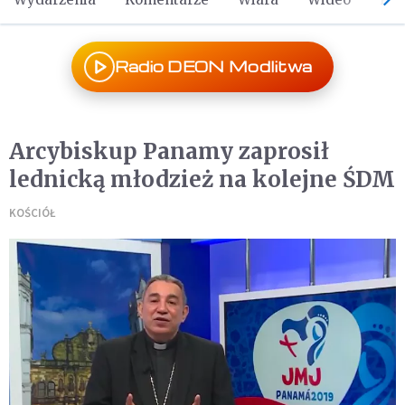
Radio DEON Modlitwa
Arcybiskup Panamy zaprosił
lednicką młodzież na kolejne ŚDM
KOŚCIÓŁ