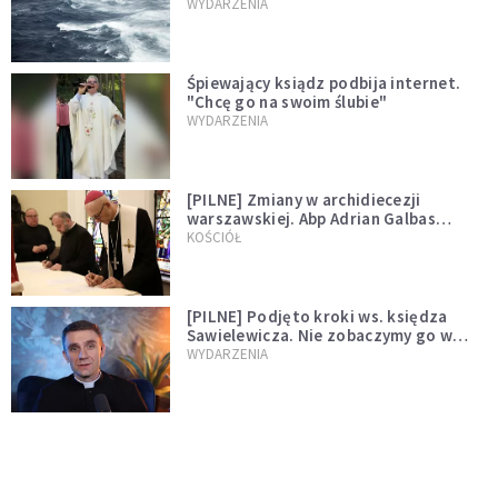
miłości"
WYDARZENIA
Śpiewający ksiądz podbija internet.
"Chcę go na swoim ślubie"
WYDARZENIA
[PILNE] Zmiany w archidiecezji
warszawskiej. Abp Adrian Galbas
wręczył dekrety nowym proboszczom
KOŚCIÓŁ
[PILNE] Podjęto kroki ws. księdza
Sawielewicza. Nie zobaczymy go w
mediach
WYDARZENIA