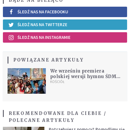
BĄDŹ NA BIEŻĄCO
ŚLEDŹ NAS NA FACEBOOKU
ŚLEDŹ NAS NA TWITTERZE
ŚLEDŹ NAS NA INSTAGRAMIE
POWIĄZANE ARTYKUŁY
We wrześniu premiera
polskiej wersji hymnu ŚDM
Panama 2019
KOŚCIÓŁ
REKOMENDOWANE DLA CIEBIE /
POLECANE ARTYKUŁY
Potrzebujesz pomocy? Pomodlimy się