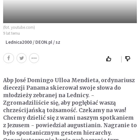
(fot. youtube.com)
9 lat temu
Lednica2000 / DEON.pl / sz
Abp José Domingo Ulloa Mendieta, ordynariusz
diecezji Panama skierował swoje słowa do
młodzieży zebranej na Lednicy. -
Zgromadziliście się, aby pogłębiać waszą
chrześcijańską tożsamość. Czekamy na was!
Chcemy dzielić się z wami naszym spotkaniem
z Jezusem - powiedział augustianin. Nagranie to
było spontanicznym gestem hierarchy.