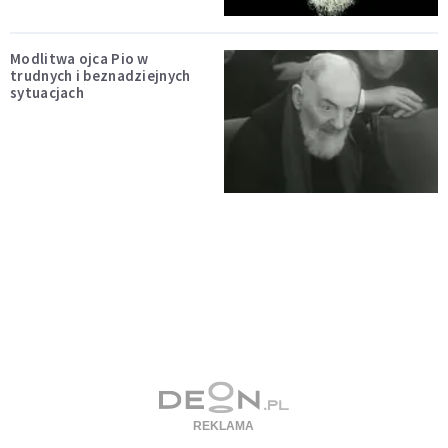
Modlitwa ojca Pio w
trudnych i beznadziejnych
sytuacjach