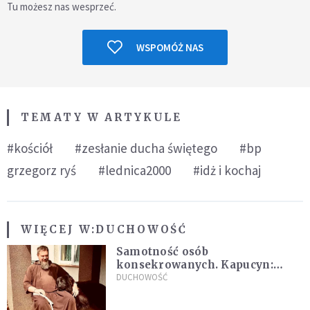
Tu możesz nas wesprzeć.
WSPOMÓŻ NAS
TEMATY W ARTYKULE
#kościół
#zesłanie ducha świętego
#bp
grzegorz ryś
#lednica2000
#idż i kochaj
WIĘCEJ W:
DUCHOWOŚĆ
Samotność osób
konsekrowanych. Kapucyn:
Życie w pojedynkę rzadko jest
DUCHOWOŚĆ
sielanką