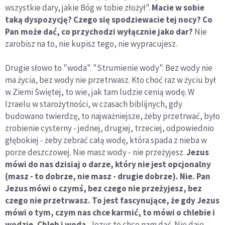
wszystkie dary, jakie Bóg w tobie złożył".
Macie w sobie
taką dyspozycję? Czego się spodziewacie tej nocy? Co
Pan może dać, co przychodzi wyłącznie jako dar?
Nie
zarobisz na to, nie kupisz tego, nie wypracujesz.
Drugie słowo to "woda". "Strumienie wody". Bez wody nie
ma życia, bez wody nie przetrwasz. Kto choć raz w życiu był
w Ziemi Świętej, to wie, jak tam ludzie cenią wodę. W
Izraelu w starożytności, w czasach biblijnych, gdy
budowano twierdzę, to najważniejsze, żeby przetrwać, było
zrobienie cysterny - jednej, drugiej, trzeciej, odpowiednio
głębokiej - żeby zebrać całą wodę, która spada z nieba w
porze deszczowej. Nie masz wody - nie przeżyjesz.
Jezus
mówi do nas dzisiaj o darze, który nie jest opcjonalny
(masz - to dobrze, nie masz - drugie dobrze). Nie. Pan
Jezus mówi o czymś, bez czego nie przeżyjesz, bez
czego nie przetrwasz. To jest fascynujące, że gdy Jezus
mówi o tym, czym nas chce karmić, to mówi o chlebie i
wodzie. Chleb i woda.
Jezus to chce nam dać. Nie daje