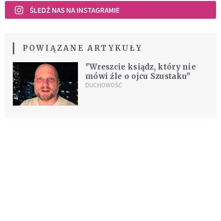
ŚLEDŹ NAS NA INSTAGRAMIE
POWIĄZANE ARTYKUŁY
"Wreszcie ksiądz, który nie
mówi źle o ojcu Szustaku"
DUCHOWOŚĆ
REKOMENDOWANE DLA CIEBIE /
POLECANE ARTYKUŁY
Skuteczna modlitwa w sprawach
trudnych i beznadziejnych
DUCHOWOŚĆ
Niezawodna modlitwa do św. Szarbela.