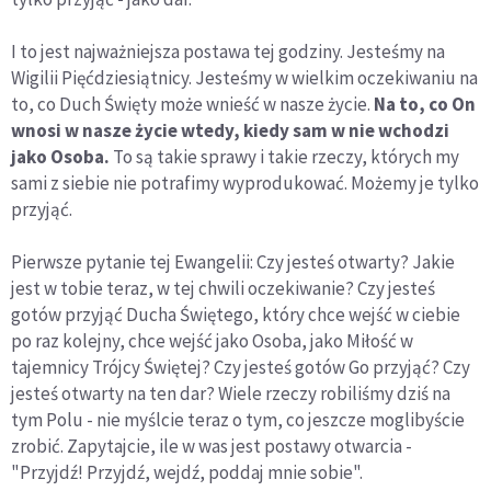
I to jest najważniejsza postawa tej godziny. Jesteśmy na
Wigilii Pięćdziesiątnicy. Jesteśmy w wielkim oczekiwaniu na
to, co Duch Święty może wnieść w nasze życie.
Na to, co On
wnosi w nasze życie wtedy, kiedy sam w nie wchodzi
jako Osoba.
To są takie sprawy i takie rzeczy, których my
sami z siebie nie potrafimy wyprodukować. Możemy je tylko
przyjąć.
Pierwsze pytanie tej Ewangelii: Czy jesteś otwarty? Jakie
jest w tobie teraz, w tej chwili oczekiwanie? Czy jesteś
gotów przyjąć Ducha Świętego, który chce wejść w ciebie
po raz kolejny, chce wejść jako Osoba, jako Miłość w
tajemnicy Trójcy Świętej? Czy jesteś gotów Go przyjąć? Czy
jesteś otwarty na ten dar? Wiele rzeczy robiliśmy dziś na
tym Polu - nie myślcie teraz o tym, co jeszcze moglibyście
zrobić. Zapytajcie, ile w was jest postawy otwarcia -
"Przyjdź! Przyjdź, wejdź, poddaj mnie sobie".