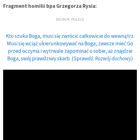
Fragment homilii bpa Grzegorza Rysia:
DEON.PL POLECA
Kto szuka Boga, musi się zwrócić całkowicie do wewnątrz.
Musi się wciąż ukierunkowywać na Boga, zawsze mieć Go
przed oczyma i wytrwale zapominać o sobie, aż znajdzie
Boga, swój prawdziwy skarb. (Sprawdź:
Rozwój duchowy
)