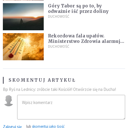
Góry Tabor są po to, by
odważnie iść przez doliny
DUCHOWOŚĆ
Rekordowa fala upałów.
Ministerstwo Zdrowia alarmuje
po doświadczeniach z czerwca
DUCHOWOŚĆ
SKOMENTUJ ARTYKUŁ
Bp Ryś na Lednicy: zróbcie taki Kościół! Otwórzcie się na Ducha!
Zaloguj się
lub
skomentuj jako Gość