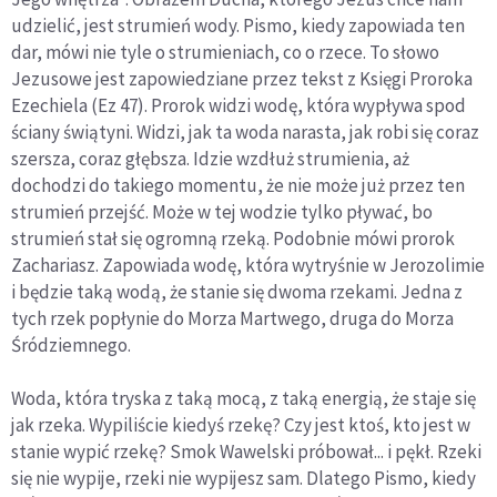
udzielić, jest strumień wody. Pismo, kiedy zapowiada ten
dar, mówi nie tyle o strumieniach, co o rzece. To słowo
Jezusowe jest zapowiedziane przez tekst z Księgi Proroka
Ezechiela (Ez 47). Prorok widzi wodę, która wypływa spod
ściany świątyni. Widzi, jak ta woda narasta, jak robi się coraz
szersza, coraz głębsza. Idzie wzdłuż strumienia, aż
dochodzi do takiego momentu, że nie może już przez ten
strumień przejść. Może w tej wodzie tylko pływać, bo
strumień stał się ogromną rzeką. Podobnie mówi prorok
Zachariasz. Zapowiada wodę, która wytryśnie w Jerozolimie
i będzie taką wodą, że stanie się dwoma rzekami. Jedna z
tych rzek popłynie do Morza Martwego, druga do Morza
Śródziemnego.
Woda, która tryska z taką mocą, z taką energią, że staje się
jak rzeka. Wypiliście kiedyś rzekę? Czy jest ktoś, kto jest w
stanie wypić rzekę? Smok Wawelski próbował... i pękł. Rzeki
się nie wypije, rzeki nie wypijesz sam. Dlatego Pismo, kiedy