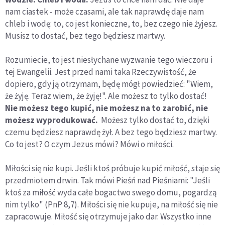
nam ciastek - może czasami, ale tak naprawdę daje nam
chleb i wodę: to, co jest konieczne, to, bez czego nie żyjesz.
Musisz to dostać, bez tego będziesz martwy.
Rozumiecie, to jest niesłychane wyzwanie tego wieczoru i
tej Ewangelii. Jest przed nami taka Rzeczywistość, że
dopiero, gdy ją otrzymam, będę mógł powiedzieć: "Wiem,
że żyję. Teraz wiem, że żyję!". Ale możesz to tylko dostać!
Nie możesz tego kupić, nie możesz na to zarobić, nie
możesz wyprodukować.
Możesz tylko dostać to, dzięki
czemu będziesz naprawdę żył. A bez tego będziesz martwy.
Co to jest? O czym Jezus mówi? Mówi o miłości.
Miłości się nie kupi. Jeśli ktoś próbuje kupić miłość, staje się
przedmiotem drwin. Tak mówi Pieśń nad Pieśniami: "Jeśli
ktoś za miłość wyda całe bogactwo swego domu, pogardzą
nim tylko" (PnP 8,7). Miłości się nie kupuje, na miłość się nie
zapracowuje. Miłość się otrzymuje jako dar. Wszystko inne