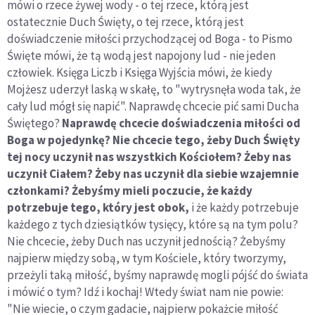
mówi o rzece żywej wody - o tej rzece, którą jest
ostatecznie Duch Święty, o tej rzece, którą jest
doświadczenie miłości przychodzącej od Boga - to Pismo
Święte mówi, że tą wodą jest napojony lud - nie jeden
człowiek. Księga Liczb i Księga Wyjścia mówi, że kiedy
Mojżesz uderzył laską w skałę, to "wytrysnęła woda tak, że
cały lud mógł się napić". Naprawdę chcecie pić sami Ducha
Świętego?
Naprawdę chcecie doświadczenia miłości od
Boga w pojedynkę? Nie chcecie tego, żeby Duch Święty
tej nocy uczynił nas wszystkich Kościołem? Żeby nas
uczynił Ciałem? Żeby nas uczynił dla siebie wzajemnie
członkami? Żebyśmy mieli poczucie, że każdy
potrzebuje tego, który jest obok,
i że każdy potrzebuje
każdego z tych dziesiątków tysięcy, które są na tym polu?
Nie chcecie, żeby Duch nas uczynił jednością? Żebyśmy
najpierw między sobą, w tym Kościele, który tworzymy,
przeżyli taką miłość, byśmy naprawdę mogli pójść do świata
i mówić o tym? Idź i kochaj! Wtedy świat nam nie powie:
"Nie wiecie, o czym gadacie, najpierw pokażcie miłość