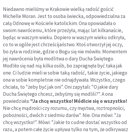
Niedawno mieliśmy w Krakowie wielką radość gościć
Michelle Moran. Jest to osoba świecka, odpowiedzialna za
całą Odnowę w Kościele katolickim. Ona opowiadała o
swoim nawróceniu, które przeżyła, mając lat kilkanaście,
będąc w waszym wieku. Dopiero w waszym wieku odkryła,
co to w ogóle jest chrześcijaństwo. Ktoś otworzył jej oczy,
bo żyła w rodzinie, gdzie o Bogu się nie mówiło. Momentem
jej nawrócenia była modlitwa o dary Ducha Świętego.
Modliło się nad nią kilka osób, bo zapragnęła być taka jak
one. Ci ludzie mieli w sobie taką radość, takie życie, jakiego
ona w sobie kompletnie nie odnajdywała. Wszystko, czego
chciała, to "żeby być jak oni". Oni zapytali: "O jakie dary
Ducha Świętego chcesz, żebyśmy się modlili?". A ona
powiedziała:
"Ja chcę wszystko! Módlcie się o wszystko!
Nie chcę mądrości czy rozumu, czy męstwa, roztropności,
pobożności, dwóch z siedmiu darów". Nie. Ona mówi: "Ja
chcę wszystko!". Mówi: "Jakie to cudne dostać wszystko od
razu, a potem całe życie upływa tylko na tym, że odkrywasz