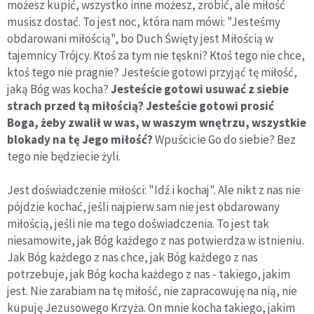
możesz kupić, wszystko inne możesz, zrobić, ale miłość
musisz dostać. To jest noc, która nam mówi: "Jesteśmy
obdarowani miłością", bo Duch Święty jest Miłością w
tajemnicy Trójcy. Ktoś za tym nie tęskni? Ktoś tego nie chce,
ktoś tego nie pragnie? Jesteście gotowi przyjąć tę miłość,
jaką Bóg was kocha?
Jesteście gotowi usuwać z siebie
strach przed tą miłością? Jesteście gotowi prosić
Boga, żeby zwalił w was, w waszym wnętrzu, wszystkie
blokady na tę Jego miłość?
Wpuścicie Go do siebie? Bez
tego nie będziecie żyli.
Jest doświadczenie miłości: "Idź i kochaj". Ale nikt z nas nie
pójdzie kochać, jeśli najpierw sam nie jest obdarowany
miłością, jeśli nie ma tego doświadczenia. To jest tak
niesamowite, jak Bóg każdego z nas potwierdza w istnieniu.
Jak Bóg każdego z nas chce, jak Bóg każdego z nas
potrzebuje, jak Bóg kocha każdego z nas - takiego, jakim
jest. Nie zarabiam na tę miłość, nie zapracowuję na nią, nie
kupuję Jezusowego Krzyża. On mnie kocha takiego, jakim