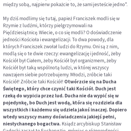
między sobą, najpierw pokażcie to, że sami jesteście jedno".
My dziś modlimy się tutaj, papież Franciszek modli się w
Rzymie z ludźmi, którzy pielgrzymowali na
Pięćdziesiątnicę. Wiecie, o co się modli? O doświadczenie
jedności Kościoła i ewangelizacji. To dwa powody, dla
których Franciszek zwołał ludzi do Rzymu. Oni są z nim,
modlą się o te dwie rzeczy: ewangelizację i jedność, żeby
Kościół był Ciałem, żeby Kościół był organizmem, żeby
Kościół był taką wspólnotą ludzi, w której wszyscy
nawzajem siebie potrzebujemy. Młodzi, zróbcie taki
Kościół! Zróbcie taki Kościół!
Otwórzcie się na Ducha
Świętego, który chce czynić taki Kościół. Duch jest
rzeką do wypicia przez lud. Ducha nie da wypić się w
pojedynkę, bo Duch jest wodą, która się rozdziela dla
wszystkich i każdemu się udziela jakoś inaczej. Dopiero
wtedy wszyscy mamy doświadczenia jakiejś pełni,
niesłychanego bogactwa.
Ksiądz arcybiskup Stanisław
Gądecki zaczął te Eucharystię, mówiąc o różnorodności