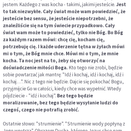
jestem. Każdego z was kocha - takimi, jakimi jesteście.
Jest
to tak niezwykłe. Cały świat może wam powiedzieć, że
jesteście bez sensu, że jesteście niepotrzebni, że
znaleźliście się na tym świecie przypadkowo. Cały
świat wam może to powiedzieć, tylko nie Bóg. Bo Bóg
za każdym razem mówi: chcę cię, kocham cię,
potrzebuję cię. I każde uderzenie tętna w żyłach mówi
mi o tym, że Bóg mnie chce. Mówi mi o tym, że mnie
kocha. Ta noc jest na to, żeby się otworzyć na
doświadczenie miłości Boga.
Kto tego nie zrobi, będzie
sobie powtarzać jak mantrę: "Idź i kochaj, idź i kochaj, idź i
kochaj…". Nic z tego nie będzie. Dajcie się pokochać Bogu,
przyjmijcie Go w całości, kiedy chce was wypełnić. Wtedy
pójdziecie - "idź i kochaj".
Bez tego będzie
moralizowanie, bez tego będzie wysyłanie ludzi do
czegoś, czego nie potrafią zrobić.
Ostatnie słowo: "strumienie". "Strumienie wody popłyną z
Jego wnętrza". Obrazem Ducha, którego Jezus chce nam