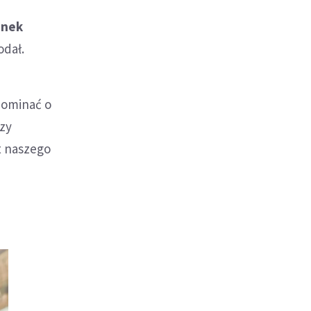
unek
odał.
pominać o
zy
st naszego