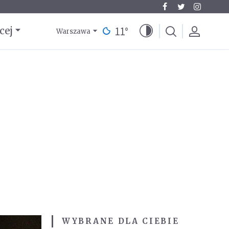
11
°
cej
Warszawa
WYBRANE DLA CIEBIE