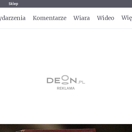
g
Sklep
Wię
darzenia
Komentarze
Wiara
Wideo