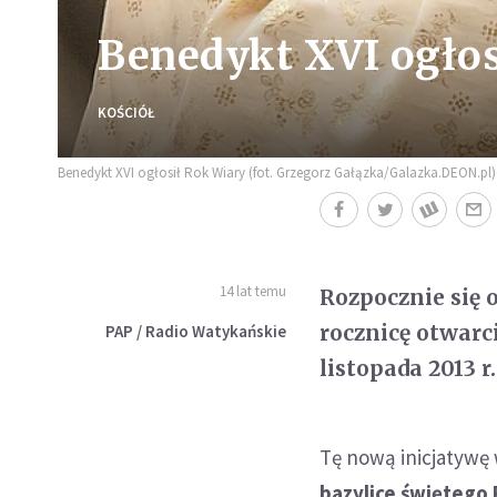
Benedykt XVI ogłos
KOŚCIÓŁ
Benedykt XVI ogłosił Rok Wiary (fot. Grzegorz Gałązka/Galazka.DEON.pl)
14 lat temu
Rozpocznie się o
rocznicę otwarc
PAP / Radio Watykańskie
listopada 2013 
Tę nową inicjatywę
bazylice świętego 