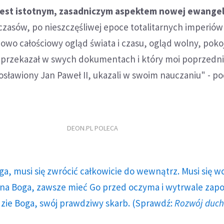
 jest istotnym, zasadniczym aspektem nowej ewangel
czasów, po nieszczęśliwej epoce totalitarnych imperiów
owo całościowy ogląd świata i czasu, ogląd wolny, pokoj
I przekazał w swych dokumentach i który moi poprzedni
gosławiony Jan Paweł II, ukazali w swoim nauczaniu" - po
DEON.PL POLECA
ga, musi się zwrócić całkowicie do wewnątrz. Musi się w
a Boga, zawsze mieć Go przed oczyma i wytrwale zap
dzie Boga, swój prawdziwy skarb. (Sprawdź:
Rozwój duc