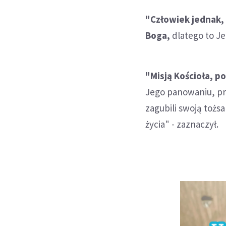
"Człowiek jednak,
Boga,
dlatego to Je
"Misją Kościoła, p
Jego panowaniu, pr
zagubili swoją tożs
życia" - zaznaczył.