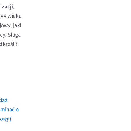
izacji
,
 XX wieku
owy, jaki
cy, Sługa
dkreślił
ciąż
ominać o
howy
)