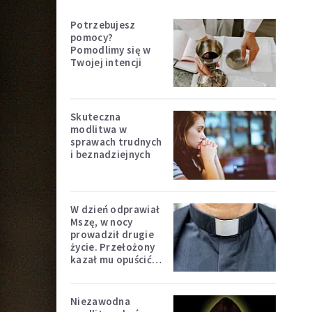
Potrzebujesz
pomocy?
Pomodlimy się w
Twojej intencji
Skuteczna
modlitwa w
sprawach trudnych
i beznadziejnych
W dzień odprawiał
Mszę, w nocy
prowadził drugie
życie. Przełożony
kazał mu opuścić
zakon
Niezawodna