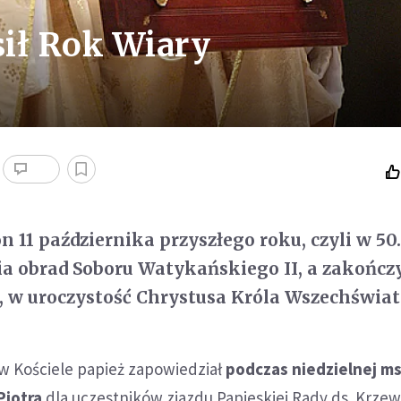
ił Rok Wiary
n 11 października przyszłego roku, czyli w 50
ia obrad Soboru Watykańskiego II, a zakończy
r., w uroczystość Chrystusa Króla Wszechświat
 w Kościele papież zapowiedział
podczas niedzielnej m
Piotra
dla uczestników zjazdu Papieskiej Rady ds. Krzew