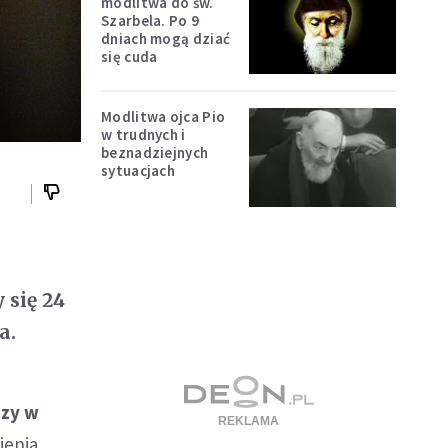
modlitwa do św.
Szarbela. Po 9
dniach mogą dziać
się cuda
Modlitwa ojca Pio
w trudnych i
beznadziejnych
sytuacjach
.
 się 24
a.
szy w
ienia