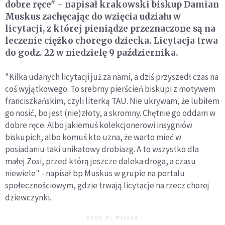
dobre ręce" - napisał krakowski biskup Damian
Muskus zachęcając do wzięcia udziału w
licytacji, z której pieniądze przeznaczone są na
leczenie ciężko chorego dziecka. Licytacja trwa
do godz. 22 w niedzielę 9 października.
"Kilka udanych licytacji już za nami, a dziś przyszedł czas na
coś wyjątkowego. To srebrny pierścień biskupi z motywem
franciszkańskim, czyli literką TAU. Nie ukrywam, że lubiłem
go nosić, bo jest (nie)złoty, a skromny. Chętnie go oddam w
dobre ręce. Albo jakiemuś kolekcjonerowi insygniów
biskupich, albo komuś kto uzna, że warto mieć w
posiadaniu taki unikatowy drobiazg. A to wszystko dla
małej Zosi, przed którą jeszcze daleka droga, a czasu
niewiele" - napisał bp Muskus w grupie na portalu
społecznościowym, gdzie trwają licytacje na rzecz chorej
dziewczynki.
DEON.PL POLECA