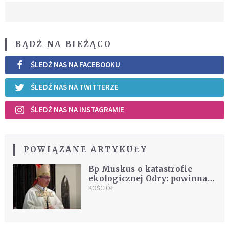
BĄDŹ NA BIEŻĄCO
ŚLEDŹ NAS NA FACEBOOKU
ŚLEDŹ NAS NA TWITTERZE
ŚLEDŹ NAS NA INSTAGRAMIE
POWIĄZANE ARTYKUŁY
Bp Muskus o katastrofie
ekologicznej Odry: powinna
obudzić nasze sumienia
KOŚCIÓŁ