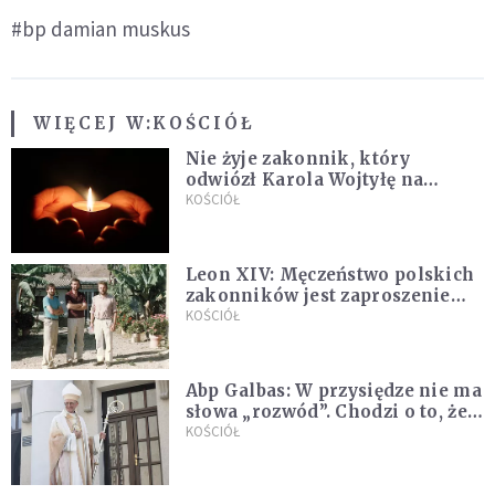
#bp damian muskus
WIĘCEJ W:
KOŚCIÓŁ
Nie żyje zakonnik, który
odwiózł Karola Wojtyłę na
konklawe. Jan Paweł II nazywał
KOŚCIÓŁ
go "winowajcą"
Leon XIV: Męczeństwo polskich
zakonników jest zaproszeniem
do jedności i misji całego
KOŚCIÓŁ
Kościoła
Abp Galbas: W przysiędze nie ma
słowa „rozwód”. Chodzi o to, że
„cię nie opuszczę”
KOŚCIÓŁ