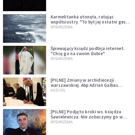
Karmelitanka utonęła, ratując
współsiostry. "To był jej ostatni gest
miłości"
WYDARZENIA
Śpiewający ksiądz podbija internet.
"Chcę go na swoim ślubie"
WYDARZENIA
[PILNE] Zmiany w archidiecezji
warszawskiej. Abp Adrian Galbas
wręczył dekrety nowym proboszczom
KOŚCIÓŁ
[PILNE] Podjęto kroki ws. księdza
Sawielewicza. Nie zobaczymy go w
mediach
WYDARZENIA