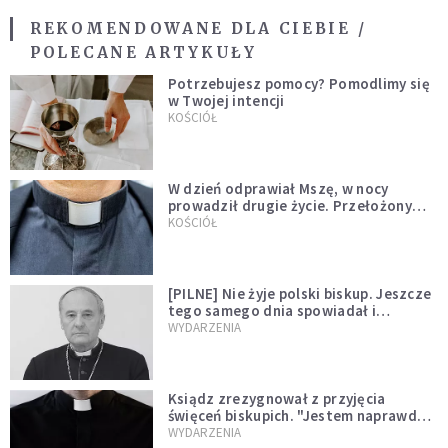
REKOMENDOWANE DLA CIEBIE /
POLECANE ARTYKUŁY
Potrzebujesz pomocy? Pomodlimy się
w Twojej intencji
KOŚCIÓŁ
W dzień odprawiał Mszę, w nocy
prowadził drugie życie. Przełożony
kazał mu opuścić zakon
KOŚCIÓŁ
[PILNE] Nie żyje polski biskup. Jeszcze
tego samego dnia spowiadał i
sprawował Mszę świętą
WYDARZENIA
Ksiądz zrezygnował z przyjęcia
święceń biskupich. "Jestem naprawdę
niegodny"
WYDARZENIA