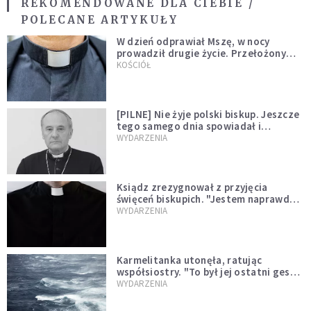
REKOMENDOWANE DLA CIEBIE /
POLECANE ARTYKUŁY
W dzień odprawiał Mszę, w nocy
prowadził drugie życie. Przełożony
kazał mu opuścić zakon
KOŚCIÓŁ
[PILNE] Nie żyje polski biskup. Jeszcze
tego samego dnia spowiadał i
sprawował Mszę świętą
WYDARZENIA
Ksiądz zrezygnował z przyjęcia
święceń biskupich. "Jestem naprawdę
niegodny"
WYDARZENIA
Karmelitanka utonęła, ratując
współsiostry. "To był jej ostatni gest
miłości"
WYDARZENIA