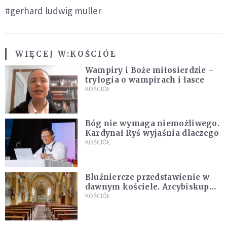
#gerhard ludwig muller
WIĘCEJ W:
KOŚCIÓŁ
Wampiry i Boże miłosierdzie –
trylogia o wampirach i łasce
KOŚCIÓŁ
Bóg nie wymaga niemożliwego.
Kardynał Ryś wyjaśnia dlaczego
KOŚCIÓŁ
Bluźniercze przedstawienie w
dawnym kościele. Arcybiskup
stanowczo reaguje
KOŚCIÓŁ