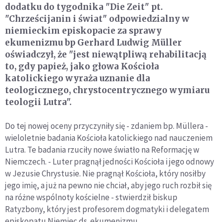
dodatku do tygodnika "Die Zeit" pt.
"Chrześcijanin i świat" odpowiedzialny w
niemieckim episkopacie za sprawy
ekumenizmu bp Gerhard Ludwig Müller
oświadczył, że "jest niewątpliwą rehabilitacją
to, gdy papież, jako głowa Kościoła
katolickiego wyraża uznanie dla
teologicznego, chrystocentrycznego wymiaru
teologii Lutra".
Do tej nowej oceny przyczyniły się - zdaniem bp. Müllera -
wieloletnie badania Kościoła katolickiego nad nauczeniem
Lutra. Te badania rzuciły nowe światło na Reformację w
Niemczech. - Luter pragnął jedności Kościoła i jego odnowy
w Jezusie Chrystusie. Nie pragnął Kościoła, który nosiłby
jego imię, a już na pewno nie chciał, aby jego ruch rozbił się
na różne wspólnoty kościelne - stwierdził biskup
Ratyzbony, który jest profesorem dogmatyki i delegatem
episkopatu Niemiec ds. ekumenizmu.