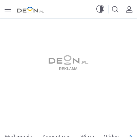
Przejdź do menu głównego
Przejdź do treści
Wydarzenia
Komentarze
Wiara
Wideo
Po 