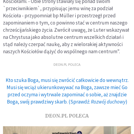
Kościołami. - Obie strony stawiały się ponad swoim
`przeciwnikiem`, przypisując jemu winę za podział
Kościoła - przypomniał bp Müller i przestrzegł przed
zapominaniem o tym, co powinno stać w centrum naszego
chrześcijańskiego życia. Zwrócił uwagę, że Luter wskazywał
na Chrystusa jako absolutne centrum wszelkich działań i
stąd należy czerpać naukę, aby z wielorakiej aktywności
naszych Kościołów dążyć do wspólnego nam centrum".
DEON.PL POLECA
Kto szuka Boga, musi się zwrócić całkowicie do wewnątrz.
Musi się wciąż ukierunkowywać na Boga, zawsze mieć Go
przed oczyma i wytrwale zapominać o sobie, aż znajdzie
Boga, swój prawdziwy skarb. (Sprawdź:
Rozwój duchowy
)
DEON.PL POLECA