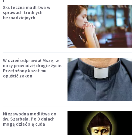
Skuteczna modlitwa w
sprawach trudnych i
beznadziejnych
W dzień odprawiał Mszę, w
nocy prowadził drugie życie.
Przełożony kazał mu
opuścić zakon
Niezawodna modlitwa do
św. Szarbela. Po 9 dniach
mogą dziać się cuda