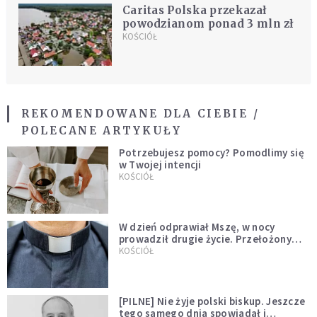
Caritas Polska przekazał
powodzianom ponad 3 mln zł
KOŚCIÓŁ
REKOMENDOWANE DLA CIEBIE /
POLECANE ARTYKUŁY
Potrzebujesz pomocy? Pomodlimy się
w Twojej intencji
KOŚCIÓŁ
W dzień odprawiał Mszę, w nocy
prowadził drugie życie. Przełożony
kazał mu opuścić zakon
KOŚCIÓŁ
[PILNE] Nie żyje polski biskup. Jeszcze
tego samego dnia spowiadał i