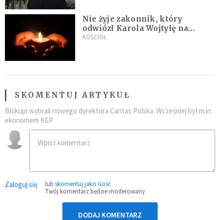
Nie żyje zakonnik, który
odwiózł Karola Wojtyłę na
konklawe. Jan Paweł II nazywał
KOŚCIÓŁ
go "winowajcą"
SKOMENTUJ ARTYKUŁ
Biskupi wybrali nowego dyrektora Caritas Polska. Wcześniej był m.in.
ekonomem KEP
Zaloguj się
lub
skomentuj jako Gość
Twój komentarz będzie moderowany
DODAJ KOMENTARZ