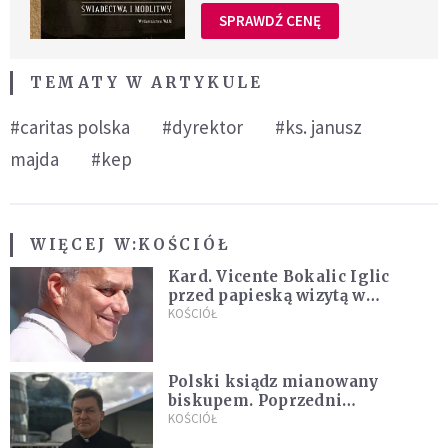
SPRAWDŹ CENĘ
TEMATY W ARTYKULE
#caritas polska
#dyrektor
#ks. janusz
majda
#kep
WIĘCEJ W:
KOŚCIÓŁ
Kard. Vicente Bokalic Iglic
przed papieską wizytą w
Argentynie: Nasz pokorny lud
KOŚCIÓŁ
kocha papieża
Polski ksiądz mianowany
biskupem. Poprzedni
ordynariusz zrezygnował
KOŚCIÓŁ