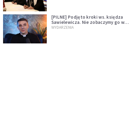
[PILNE] Podjęto kroki ws. księdza
Sawielewicza. Nie zobaczymy go w
mediach
WYDARZENIA