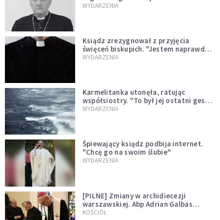
sprawował Mszę świętą
WYDARZENIA
Ksiądz zrezygnował z przyjęcia
święceń biskupich. "Jestem naprawdę
niegodny"
WYDARZENIA
Karmelitanka utonęła, ratując
współsiostry. "To był jej ostatni gest
miłości"
WYDARZENIA
Śpiewający ksiądz podbija internet.
"Chcę go na swoim ślubie"
WYDARZENIA
[PILNE] Zmiany w archidiecezji
warszawskiej. Abp Adrian Galbas
wręczył dekrety nowym proboszczom
KOŚCIÓŁ