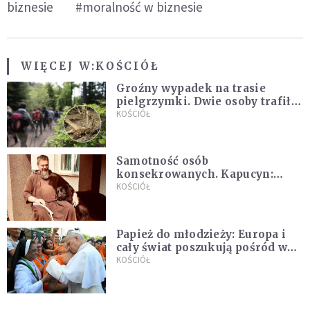
biznesie
#moralność w biznesie
WIĘCEJ W:
KOŚCIÓŁ
Groźny wypadek na trasie
pielgrzymki. Dwie osoby trafiły
do szpitala
KOŚCIÓŁ
Samotność osób
konsekrowanych. Kapucyn:
Życie w pojedynkę rzadko jest
KOŚCIÓŁ
sielanką
Papież do młodzieży: Europa i
cały świat poszukują pośród was
nowych świętych
KOŚCIÓŁ