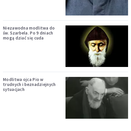
Niezawodna modlitwa do
św. Szarbela. Po 9 dniach
mogą dziać się cuda
Modlitwa ojca Pio w
trudnych i beznadziejnych
sytuacjach