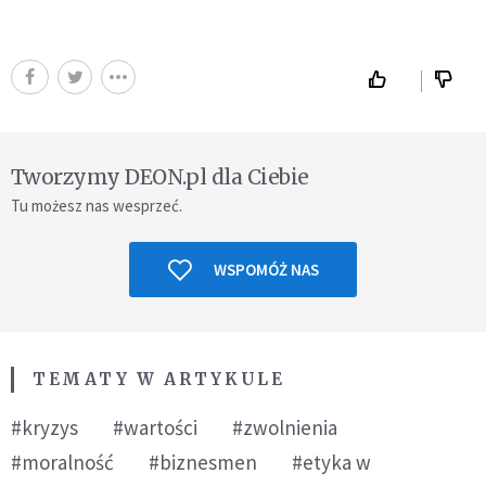
Tworzymy DEON.pl dla Ciebie
Tu możesz nas wesprzeć.
WSPOMÓŻ NAS
TEMATY W ARTYKULE
#kryzys
#wartości
#zwolnienia
#moralność
#biznesmen
#etyka w