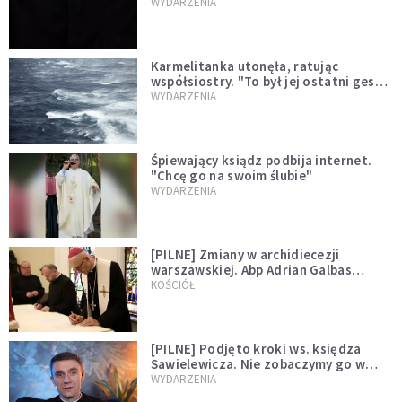
niegodny"
WYDARZENIA
Karmelitanka utonęła, ratując
współsiostry. "To był jej ostatni gest
miłości"
WYDARZENIA
Śpiewający ksiądz podbija internet.
"Chcę go na swoim ślubie"
WYDARZENIA
[PILNE] Zmiany w archidiecezji
warszawskiej. Abp Adrian Galbas
wręczył dekrety nowym proboszczom
KOŚCIÓŁ
[PILNE] Podjęto kroki ws. księdza
Sawielewicza. Nie zobaczymy go w
mediach
WYDARZENIA