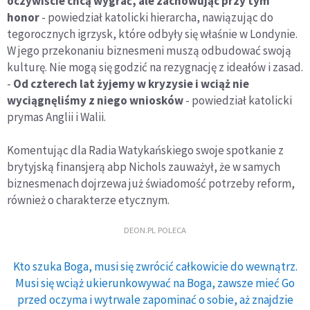
oczywiście chcą wygrać, ale zachowując przy tym
honor
- powiedział katolicki hierarcha, nawiązując do
tegorocznych igrzysk, które odbyły się właśnie w Londynie.
W jego przekonaniu biznesmeni muszą odbudować swoją
kulturę. Nie mogą się godzić na rezygnację z ideałów i zasad.
-
Od czterech lat żyjemy w kryzysie i wciąż nie
wyciągnęliśmy z niego wniosków
- powiedział katolicki
prymas Anglii i Walii.
Komentując dla Radia Watykańskiego swoje spotkanie z
brytyjską finansjerą abp Nichols zauważył, że w samych
biznesmenach dojrzewa już świadomość potrzeby reform,
również o charakterze etycznym.
DEON.PL POLECA
Kto szuka Boga, musi się zwrócić całkowicie do wewnątrz.
Musi się wciąż ukierunkowywać na Boga, zawsze mieć Go
przed oczyma i wytrwale zapominać o sobie, aż znajdzie