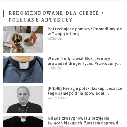
REKOMENDOWANE DLA CIEBIE /
POLECANE ARTYKUŁY
Potrzebujesz pomocy? Pomodlimy się
w Twojej intencji
KOŚCIÓŁ
W dzień odprawiał Mszę, w nocy
prowadził drugie życie. Przełożony
kazał mu opuścić zakon
KOŚCIÓŁ
[PILNE] Nie żyje polski biskup. Jeszcze
tego samego dnia spowiadał i
sprawował Mszę świętą
WYDARZENIA
Ksiądz zrezygnował z przyjęcia
święceń biskupich. "Jestem naprawdę