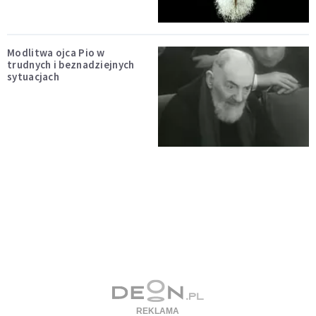
Modlitwa ojca Pio w
trudnych i beznadziejnych
sytuacjach