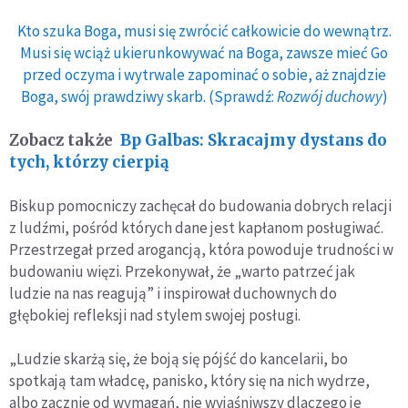
Kto szuka Boga, musi się zwrócić całkowicie do wewnątrz.
Musi się wciąż ukierunkowywać na Boga, zawsze mieć Go
przed oczyma i wytrwale zapominać o sobie, aż znajdzie
Boga, swój prawdziwy skarb. (Sprawdź:
Rozwój duchowy
)
Zobacz także
Bp Galbas: Skracajmy dystans do
tych, którzy cierpią
Biskup pomocniczy zachęcał do budowania dobrych relacji
z ludźmi, pośród których dane jest kapłanom posługiwać.
Przestrzegał przed arogancją, która powoduje trudności w
budowaniu więzi. Przekonywał, że „warto patrzeć jak
ludzie na nas reagują” i inspirował duchownych do
głębokiej refleksji nad stylem swojej posługi.
„Ludzie skarżą się, że boją się pójść do kancelarii, bo
spotkają tam władcę, panisko, który się na nich wydrze,
albo zacznie od wymagań, nie wyjaśniwszy dlaczego je