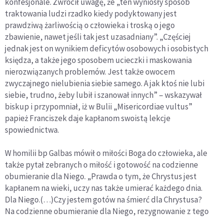
konfesjonale. Zwrócił uwagę, że „ten wyniosły sposób
traktowania ludzi rzadko kiedy podyktowany jest
prawdziwą żarliwością o człowieka i troską o jego
zbawienie, nawet jeśli tak jest uzasadniany”. „Częściej
jednak jest on wynikiem deficytów osobowych i osobistych
księdza, a także jego sposobem ucieczki i maskowania
nierozwiązanych problemów. Jest także owocem
zwyczajnego nielubienia siebie samego. A jak ktoś nie lubi
siebie, trudno, żeby lubił i szanował innych” – wskazywał
biskup i przypomniał, iż w Bulii „Misericordiae vultus”
papież Franciszek daje kapłanom swoistą lekcje
spowiednictwa.
W homilii bp Galbas mówił o miłości Boga do człowieka, ale
także pytał zebranych o miłość i gotowość na codzienne
obumieranie dla Niego. „Prawda o tym, że Chrystus jest
kapłanem na wieki, uczy nas także umierać każdego dnia.
Dla Niego.(…)Czy jestem gotów na śmierć dla Chrystusa?
Na codzienne obumieranie dla Niego, rezygnowanie z tego