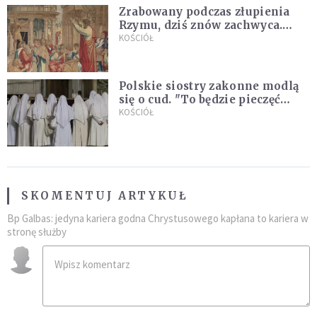
Zrabowany podczas złupienia
Rzymu, dziś znów zachwyca.
Wyjątkowy arras w Castel
KOŚCIÓŁ
Gandolfo
Polskie siostry zakonne modlą
się o cud. "To będzie pieczęć
Pana Boga dla naszej wiary"
KOŚCIÓŁ
SKOMENTUJ ARTYKUŁ
Bp Galbas: jedyna kariera godna Chrystusowego kapłana to kariera w
stronę służby