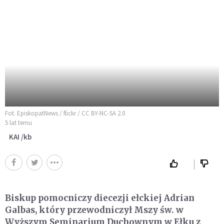
Fot. EpiskopatNews / flickr / CC BY-NC-SA 2.0
5 lat temu
KAI /kb
Biskup pomocniczy diecezji ełckiej Adrian
Galbas, który przewodniczył Mszy św. w
Wyższym Seminarium Duchownym w Ełku z