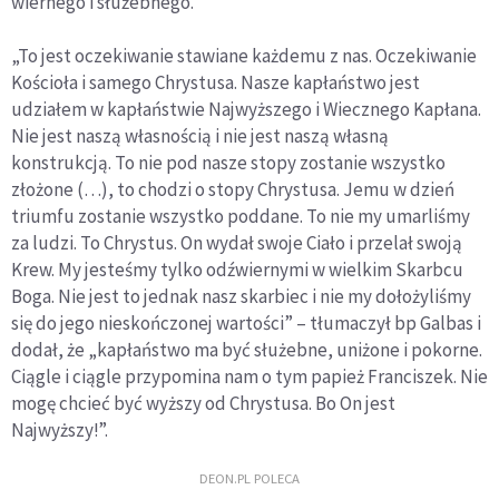
wiernego i służebnego.
„To jest oczekiwanie stawiane każdemu z nas. Oczekiwanie
Kościoła i samego Chrystusa. Nasze kapłaństwo jest
udziałem w kapłaństwie Najwyższego i Wiecznego Kapłana.
Nie jest naszą własnością i nie jest naszą własną
konstrukcją. To nie pod nasze stopy zostanie wszystko
złożone (…), to chodzi o stopy Chrystusa. Jemu w dzień
triumfu zostanie wszystko poddane. To nie my umarliśmy
za ludzi. To Chrystus. On wydał swoje Ciało i przelał swoją
Krew. My jesteśmy tylko odźwiernymi w wielkim Skarbcu
Boga. Nie jest to jednak nasz skarbiec i nie my dołożyliśmy
się do jego nieskończonej wartości” – tłumaczył bp Galbas i
dodał, że „kapłaństwo ma być służebne, uniżone i pokorne.
Ciągle i ciągle przypomina nam o tym papież Franciszek. Nie
mogę chcieć być wyższy od Chrystusa. Bo On jest
Najwyższy!”.
DEON.PL POLECA