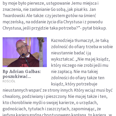
by moje było pierwsze, ustępowanie Jemu miejsca i
znaczenia, nie zasłanianie Go sobą, jak pisał ks. Jan
Twardowski. Ale także: czy jestem gotów na śmierć
męczeńską, na oddanie życia dla Chrystusa i z powodu
Chrystusa, jeśli przyjdzie taka potrzeba?”- pytał biskup.
Kaznodzieja tłumaczył, że taką
zdolność do ofiary trzeba w sobie
nieustannie badać i ją
wykształcać. „Nie ma jej ksiądz,
który niczego nie zrobi jeśli mu
nie zapłacą. Nie ma takiej
Bp Adrian Galbas:
poszukiwać
zdolności do ofiary także ten
rozwiązań bez
KOŚCIÓŁ
ksiądz, który potrzebuje
naruszania depozytu
nieustannych wsparć ze strony innych. Który wciąż musi być
wiary
chwalony, podziwiany i pieszczony. Nie ma jej także i ten,
kto chorobliwie myśli o swojej karierze, o urzędach,
godnościach, tytułach i zaszczytach, zapominając, że
jedyna kariera godna chrystusowego kapłana, to kariera „w