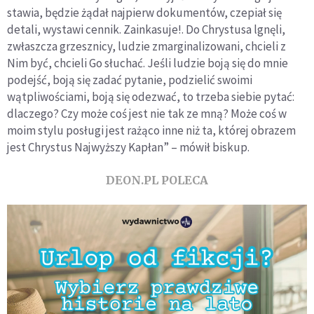
stawia, będzie żądał najpierw dokumentów, czepiał się
detali, wystawi cennik. Zainkasuje!. Do Chrystusa lgnęli,
zwłaszcza grzesznicy, ludzie zmarginalizowani, chcieli z
Nim być, chcieli Go słuchać. Jeśli ludzie boją się do mnie
podejść, boją się zadać pytanie, podzielić swoimi
wątpliwościami, boją się odezwać, to trzeba siebie pytać:
dlaczego? Czy może coś jest nie tak ze mną? Może coś w
moim stylu posługi jest rażąco inne niż ta, której obrazem
jest Chrystus Najwyższy Kapłan” – mówił biskup.
DEON.PL POLECA