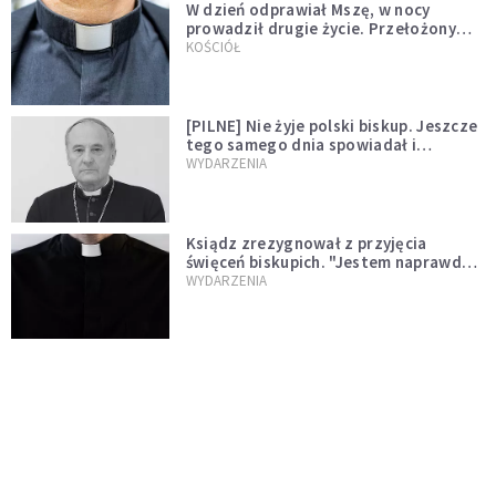
W dzień odprawiał Mszę, w nocy
prowadził drugie życie. Przełożony
kazał mu opuścić zakon
KOŚCIÓŁ
[PILNE] Nie żyje polski biskup. Jeszcze
tego samego dnia spowiadał i
sprawował Mszę świętą
WYDARZENIA
Ksiądz zrezygnował z przyjęcia
święceń biskupich. "Jestem naprawdę
niegodny"
WYDARZENIA
Karmelitanka utonęła, ratując
współsiostry. "To był jej ostatni gest
miłości"
WYDARZENIA
Śpiewający ksiądz podbija internet.
"Chcę go na swoim ślubie"