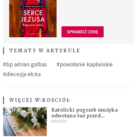
SPRAWDŹ CENĘ
TEMATY W ARTYKULE
#bp adrian galbas
#powołanie kapłańskie
#diecezja ełcka
WIĘCEJ W:
KOŚCIÓŁ
Katolicki pogrzeb muzyka
odwołano tuż przed
uroczystością. Powodem była
KOŚCIÓŁ
przynależność do masonerii