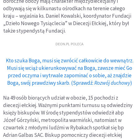
doroczne obozy mają charakter międzydiecezjalny i
odbywają się w kilkunastu ośrodkach na terenie całego
kraju – wyjaśnia ks. Daniel Kowalski, koordynator Fundacji
„Dzieło Nowego Tysiąclecia” w Diecezji Ełckiej, który był
także stypendystą Fundacji.
DEON.PL POLECA
Kto szuka Boga, musi się zwrócić całkowicie do wewnątrz.
Musi się wciąż ukierunkowywać na Boga, zawsze mieć Go
przed oczyma i wytrwale zapominać o sobie, aż znajdzie
Boga, swój prawdziwy skarb. (Sprawdź:
Rozwój duchowy
)
Na 49 osób biorących udział w obozie, 15 pochodzi z
diecezji ełckiej. Ważnymi punktami turnusu są odwiedziny
księży biskupów. W środę stypendystów odwiedził abp
Józef Górzyński, metropolita warmiński, natomiast w
czwartek z młodymi ludźmi w Rybakach spotkał się bp
Adrian Galbas SAC. Biskup pomocniczy diecezji ełckiej