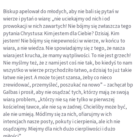
Biskup apelował do młodych, aby nie bali się pytań w
wierze i pytań o wiarę: „nie uciekajmy od nich i od
prowokacji w nich zawartych! Nie bójmy się zwłaszcza tego
pytania Chrystusa: Kim jestem dla Ciebie? Dzisiaj. Kim
jestem! Nie bójmy się niepewności w wierze, w końcu to
wiara, a nie wiedza. Nie spowiadajmy się z tego, że nasza
wiara jest krucha, że mamy wątpliwości. To nie jest grzech!
Nie myślmy też, że z nami jest coś nie tak, bo kiedyś to nam
wszystko w wierze przychodziło łatwo, a dzisiaj to już takie
łatwe nie jest. A może to jest szansa, żeby co nieco
zrewidować, przemyśleć, poszukać na nowo” – zachęcał bp
Galbas i prosił, aby nie osądzać tych, którzy mają ze swoją
wiarą problem, „którzy nie są nie tylko w pierwszej
kościelnej ławce, ale nie są w żadnej. Chcieliby może być,
ale nie umieją. Módlmy się za nich, ofiarujmy w ich
intencjach nasze posty, pokuty i cierpienia, ale ich nie
osądzajmy. Miejmy dla nich dużo cierpliwości i dużo
miłości”.