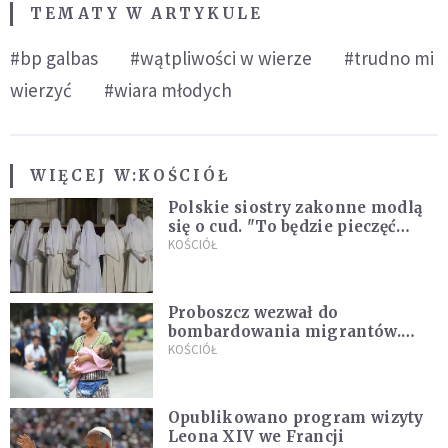
TEMATY W ARTYKULE
#bp galbas
#wątpliwości w wierze
#trudno mi
wierzyć
#wiara młodych
WIĘCEJ W:
KOŚCIÓŁ
Polskie siostry zakonne modlą
się o cud. "To będzie pieczęć
Pana Boga dla naszej wiary"
KOŚCIÓŁ
Proboszcz wezwał do
bombardowania migrantów.
"Masowy ogień przeciwko
KOŚCIÓŁ
najeźdźcom!"
Opublikowano program wizyty
Leona XIV we Francji