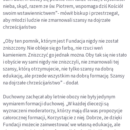
nieba, skąd, razem ze św. Piotrem, wspomaga dziś Kościół
swoim wstawiennictwem”- mówił biskup i przestrzegał,
aby młodzi ludzie nie zmarnowali szansy na dojrzałe
chrześcijaństwo
„Oby ten pomnik, którym jest Fundacja nigdy nie został
zniszczony. Nie obleje się go farbą, nie rzuci weń
kamieniem. Zniszczyć go jednak można. Oby tak się nie stało
i obyście wy sami nigdy nie zniszczyli, nie zmarnowali tej
szansy, którą otrzymujecie, nie tylko szansy na dobrą
edukację, ale przede wszystkim na dobrą formację. Szansy
na dojrzałe chrześcijaństwo” - dodał.
Duchowny zachęcał aby letnie obozy nie były jedynym
wymiarem formacji duchowej. „W każdej diecezji są
wyznaczeni moderatorzy, którzy mają dla was propozycje
całorocznej formacji, Korzystajcie z niej. Dobrze, że dzięki
Fundacji możecie zainwestować we własną edukację, ale