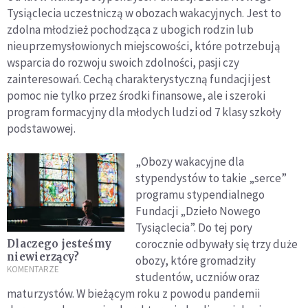
Tysiąclecia uczestniczą w obozach wakacyjnych. Jest to
zdolna młodzież pochodząca z ubogich rodzin lub
nieuprzemysłowionych miejscowości, które potrzebują
wsparcia do rozwoju swoich zdolności, pasji czy
zainteresowań. Cechą charakterystyczną fundacji jest
pomoc nie tylko przez środki finansowe, ale i szeroki
program formacyjny dla młodych ludzi od 7 klasy szkoły
podstawowej.
„Obozy wakacyjne dla
stypendystów to takie „serce”
programu stypendialnego
Fundacji „Dzieło Nowego
Tysiąclecia”. Do tej pory
corocznie odbywały się trzy duże
Dlaczego jesteśmy
niewierzący?
obozy, które gromadziły
KOMENTARZE
studentów, uczniów oraz
maturzystów. W bieżącym roku z powodu pandemii