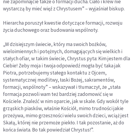
nie zapominajcie także o formacji ducha. Ciało i krew nie
wystarczą by mieć więź z Chrystusem” – wyjaśniał biskup.
Hierarcha poruszył kwestie dotyczące formacji, rozwoju
życia duchowego oraz budowania wspólnoty.
„W dzisiejszym świecie, który ma swoich bożków,
wieloimiennych i potężnych, domagających się wielkich i
stałych ofiar, w takim świecie, Chrystus pyta: Kim jestem dla
Ciebie! Żeby moja i twoja odpowiedź mogła być taka jak
Piotra, potrzebujemy stałego kontaktu z Ojcem,
systematycznej modlitwy, łaski Bożej, sakramentów,
formacji, wspólnoty” – wskazywał i tłumaczył, że „stała
formacja pozwoli wam też bardziej zadomowić się w
Kościele. Znaleźć w nim oparcie, jak w skale. Gdy wokół tyle
grząskich piasków, właśnie Kościół, mimo trudności jakie
przeżywa, mimo grzeszności wielu swoich dzieci, wciąż jest
Skałą, której nie przemoże piekło. I tak pozostanie, aż do
końca świata. Bo tak powiedział Chrystus!”.