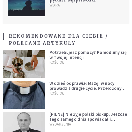
WIARA
REKOMENDOWANE DLA CIEBIE /
POLECANE ARTYKUŁY
Potrzebujesz pomocy? Pomodlimy się
w Twojej intencji
KOŚCIÓŁ
W dzień odprawiał Mszę, w nocy
prowadził drugie życie. Przełożony
kazał mu opuścić zakon
KOŚCIÓŁ
[PILNE] Nie żyje polski biskup. Jeszcze
tego samego dnia spowiadał i
sprawował Mszę świętą
WYDARZENIA