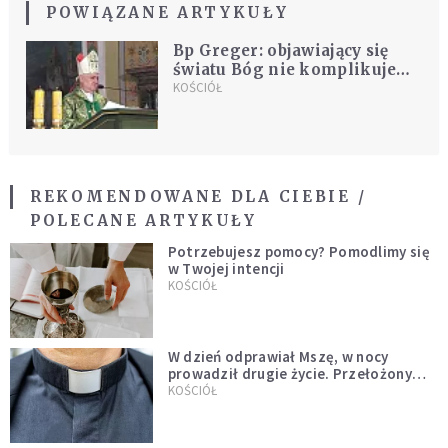
POWIĄZANE ARTYKUŁY
Bp Greger: objawiający się
światu Bóg nie komplikuje
życia, ale je umacnia
KOŚCIÓŁ
REKOMENDOWANE DLA CIEBIE /
POLECANE ARTYKUŁY
Potrzebujesz pomocy? Pomodlimy się
w Twojej intencji
KOŚCIÓŁ
W dzień odprawiał Mszę, w nocy
prowadził drugie życie. Przełożony
kazał mu opuścić zakon
KOŚCIÓŁ