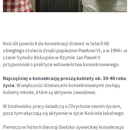
Kościół powrócił do konsekracji dziewic w latach 60.
ubiegłego stulecia dzięki papieżowi Pawłowi VI, a w 1994 r. w
czasie Synodu Biskupów w Rzymie Jan Paweł II
przypomniał o praktyce wdowieństwa konsekrowanego.
Najczęściej o konsekrację proszą kobiety ok. 30-40 roku
życia.
W większości dziewicami konsekrowanymi zostają
kobiety młode, które są aktywne zawodowo.
W środowisku pracy świadczą o Chrystusie swoim życiem,
poza tym włączają się aktywnie w życie Kościoła lokalnego.
Pierwsza w historii diecezji bielsko-żywieckiej konsekracja