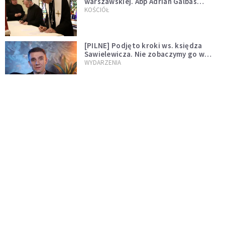
warszawskiej. Abp Adrian Galbas
wręczył dekrety nowym proboszczom
KOŚCIÓŁ
[PILNE] Podjęto kroki ws. księdza
Sawielewicza. Nie zobaczymy go w
mediach
WYDARZENIA