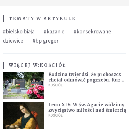
TEMATY W ARTYKULE
#bielsko biała
#kazanie
#konsekrowane
dziewice
#bp greger
WIĘCEJ W:
KOŚCIÓŁ
Rodzina twierdzi, że proboszcz
chciał odmówić pogrzebu. Kuria
zapowiada wyjaśnienia
KOŚCIÓŁ
Leon XIV: W św. Agacie widzimy
zwycięstwo miłości nad śmiercią
KOŚCIÓŁ