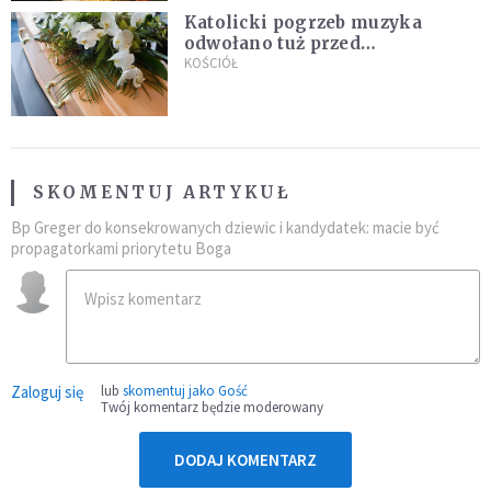
Katolicki pogrzeb muzyka
odwołano tuż przed
uroczystością. Powodem była
KOŚCIÓŁ
przynależność do masonerii
SKOMENTUJ ARTYKUŁ
Bp Greger do konsekrowanych dziewic i kandydatek: macie być
propagatorkami priorytetu Boga
Zaloguj się
lub
skomentuj jako Gość
Twój komentarz będzie moderowany
DODAJ KOMENTARZ