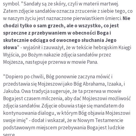
symbol. "Sandały są ze skóry, czyli w materii martwej.
Zatem zdjęcie sandałów oznacza zrzucenie z siebie tego, co
w naszym życiu jest naznaczone pierwiastkiem śmierci.
Nie
chodzi tylko o sam grzech, ale o wszystko, co jest
sprzeczne z przebywaniem w obecności Boga i
skutecznie odciąga od owocnego słuchania Jego
słowa
" - wyjaśnił i zauważył, że w tekście hebrajskim Księgi
Wyjścia, po Bożym nakazie zdjęcia sandałów przez
Mojżesza, następuje przerwa w mowie Pana.
"Dopiero po chwili, Bóg ponownie zaczyna mówić i
przedstawia się Mojżeszowi jako Bóg Abrahama, Izaaka, i
Jakuba. Owa tradycja sugeruje, że ta przerwa w mowie
Boga jest czasem milczenia, aby dać Mojżeszowi możliwość
zdjęcia sandałów. Zdjęcie obuwia staje się mandatem do
kontynuowania dialogu, w którym Bóg objawia Mojżeszowi
swoje imię" - dodał i wskazał, że w Nowym Testamencie
podstawowym miejscem przebywania Boga jest ludzkie
serce.