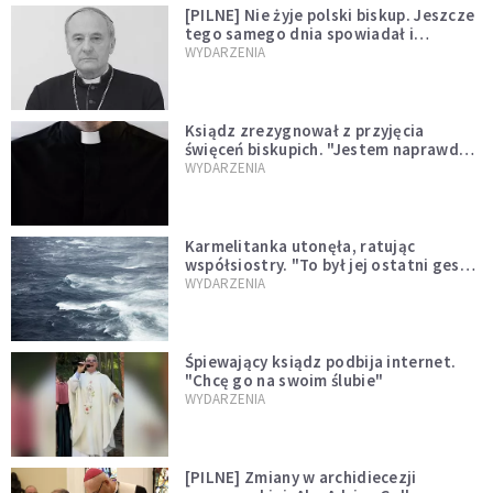
[PILNE] Nie żyje polski biskup. Jeszcze
tego samego dnia spowiadał i
sprawował Mszę świętą
WYDARZENIA
Ksiądz zrezygnował z przyjęcia
święceń biskupich. "Jestem naprawdę
niegodny"
WYDARZENIA
Karmelitanka utonęła, ratując
współsiostry. "To był jej ostatni gest
miłości"
WYDARZENIA
Śpiewający ksiądz podbija internet.
"Chcę go na swoim ślubie"
WYDARZENIA
[PILNE] Zmiany w archidiecezji