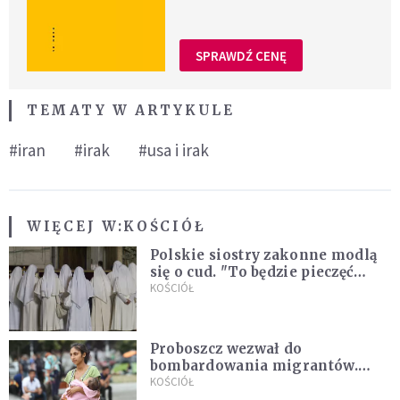
SPRAWDŹ CENĘ
TEMATY W ARTYKULE
#iran
#irak
#usa i irak
WIĘCEJ W:
KOŚCIÓŁ
Polskie siostry zakonne modlą
się o cud. "To będzie pieczęć
Pana Boga dla naszej wiary"
KOŚCIÓŁ
Proboszcz wezwał do
bombardowania migrantów.
"Masowy ogień przeciwko
KOŚCIÓŁ
najeźdźcom!"