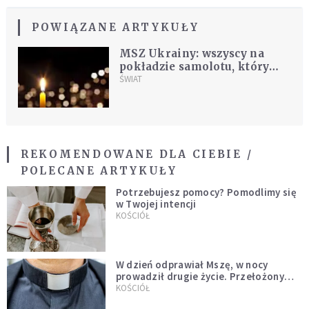
POWIĄZANE ARTYKUŁY
MSZ Ukrainy: wszyscy na
pokładzie samolotu, który
rozbił się w Iranie, zginęli
ŚWIAT
[AKTUALIZACJA]
REKOMENDOWANE DLA CIEBIE /
POLECANE ARTYKUŁY
Potrzebujesz pomocy? Pomodlimy się
w Twojej intencji
KOŚCIÓŁ
W dzień odprawiał Mszę, w nocy
prowadził drugie życie. Przełożony
kazał mu opuścić zakon
KOŚCIÓŁ