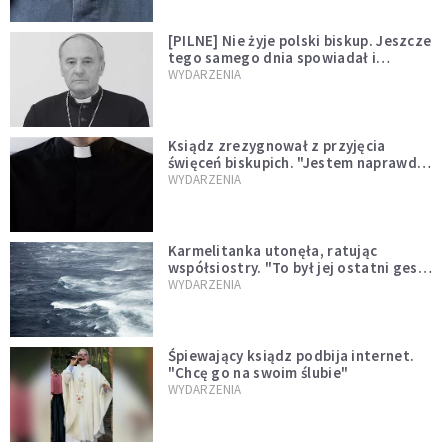
[PILNE] Nie żyje polski biskup. Jeszcze
tego samego dnia spowiadał i
sprawował Mszę świętą
WYDARZENIA
Ksiądz zrezygnował z przyjęcia
święceń biskupich. "Jestem naprawdę
niegodny"
WYDARZENIA
Karmelitanka utonęła, ratując
współsiostry. "To był jej ostatni gest
miłości"
WYDARZENIA
Śpiewający ksiądz podbija internet.
"Chcę go na swoim ślubie"
WYDARZENIA