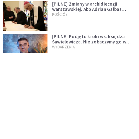
[PILNE] Zmiany w archidiecezji
warszawskiej. Abp Adrian Galbas
wręczył dekrety nowym proboszczom
KOŚCIÓŁ
[PILNE] Podjęto kroki ws. księdza
Sawielewicza. Nie zobaczymy go w
mediach
WYDARZENIA