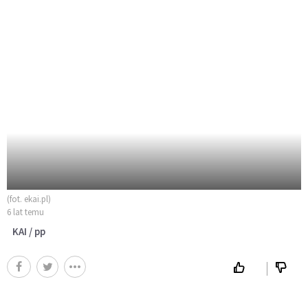
(fot. ekai.pl)
6 lat temu
KAI / pp