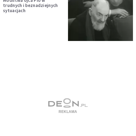
Modlitwa ojca Pio w
trudnych i beznadziejnych
sytuacjach