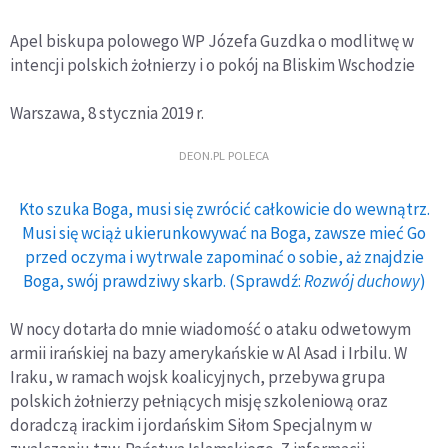
Apel biskupa polowego WP Józefa Guzdka o modlitwę w
intencji polskich żołnierzy i o pokój na Bliskim Wschodzie
Warszawa, 8 stycznia 2019 r.
DEON.PL POLECA
Kto szuka Boga, musi się zwrócić całkowicie do wewnątrz.
Musi się wciąż ukierunkowywać na Boga, zawsze mieć Go
przed oczyma i wytrwale zapominać o sobie, aż znajdzie
Boga, swój prawdziwy skarb. (Sprawdź:
Rozwój duchowy
)
W nocy dotarła do mnie wiadomość o ataku odwetowym
armii irańskiej na bazy amerykańskie w Al Asad i Irbilu. W
Iraku, w ramach wojsk koalicyjnych, przebywa grupa
polskich żołnierzy pełniących misję szkoleniową oraz
doradczą irackim i jordańskim Siłom Specjalnym w