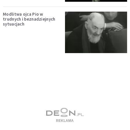
Modlitwa ojca Pio w
trudnych i beznadziejnych
sytuacjach