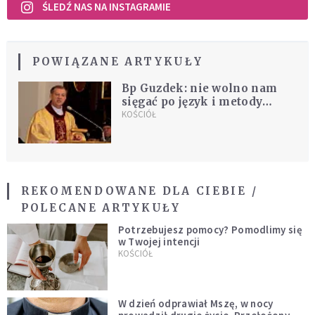
ŚLEDŹ NAS NA INSTAGRAMIE
POWIĄZANE ARTYKUŁY
Bp Guzdek: nie wolno nam
sięgać po język i metody
niegodne ucznia Chrystusa
KOŚCIÓŁ
REKOMENDOWANE DLA CIEBIE /
POLECANE ARTYKUŁY
Potrzebujesz pomocy? Pomodlimy się
w Twojej intencji
KOŚCIÓŁ
W dzień odprawiał Mszę, w nocy