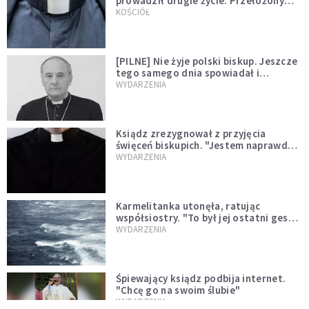
prowadził drugie życie. Przełożony
kazał mu opuścić zakon
KOŚCIÓŁ
[PILNE] Nie żyje polski biskup. Jeszcze
tego samego dnia spowiadał i
sprawował Mszę świętą
WYDARZENIA
Ksiądz zrezygnował z przyjęcia
święceń biskupich. "Jestem naprawdę
niegodny"
WYDARZENIA
Karmelitanka utonęła, ratując
współsiostry. "To był jej ostatni gest
miłości"
WYDARZENIA
Śpiewający ksiądz podbija internet.
"Chcę go na swoim ślubie"
WYDARZENIA