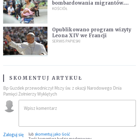
bombardowania migrantów.
"Masowy ogień przeciwko
KOŚCIÓŁ
najeźdźcom!"
Opublikowano program wizyty
Leona XIV we Francji
SERWIS PAPIESKI
SKOMENTUJ ARTYKUŁ
Bp Guzdek przewodniczył Mszy św. z okazji Narodowego Dnia
Pamięci Żołnierzy Wyklętych
Zaloguj się
lub
skomentuj jako Gość
Twój komentarz będzie moderowany