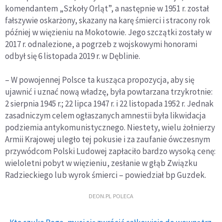
komendantem „Szkoły Orląt”, a następnie w 1951 r. został
fałszywie oskarżony, skazany na karę śmierci i stracony rok
później w więzieniu na Mokotowie. Jego szczątki zostały w
2017 r. odnalezione, a pogrzeb z wojskowymi honorami
odbył się 6 listopada 2019 r. w Dęblinie.
– W powojennej Polsce ta kusząca propozycja, aby się
ujawnić i uznać nową władzę, była powtarzana trzykrotnie:
2 sierpnia 1945 r.; 22 lipca 1947 r. i 22 listopada 1952 r. Jednak
zasadniczym celem ogłaszanych amnestii była likwidacja
podziemia antykomunistycznego. Niestety, wielu żołnierzy
Armii Krajowej uległo tej pokusie i za zaufanie ówczesnym
przywódcom Polski Ludowej zapłaciło bardzo wysoką cenę:
wieloletni pobyt w więzieniu, zesłanie w głąb Związku
Radzieckiego lub wyrok śmierci – powiedział bp Guzdek.
DEON.PL POLECA