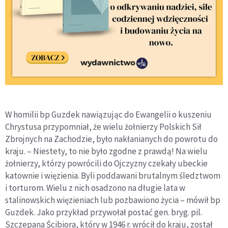
W homilii bp Guzdek nawiązując do Ewangelii o kuszeniu
Chrystusa przypomniał, że wielu żołnierzy Polskich Sił
Zbrojnych na Zachodzie, było nakłanianych do powrotu do
kraju. – Niestety, to nie było zgodne z prawdą! Na wielu
żołnierzy, którzy powrócili do Ojczyzny czekały ubeckie
katownie i więzienia. Byli poddawani brutalnym śledztwom
i torturom. Wielu z nich osadzono na długie lata w
stalinowskich więzieniach lub pozbawiono życia – mówił bp
Guzdek. Jako przykład przywołał postać gen. bryg. pil.
Szczepana Ścibiora, który w 1946 r. wrócił do kraju, został