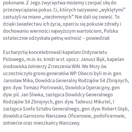
pokonane. Z Jego zwycięstwa możemy czerpać siłę do
przezwyciężania pokus. Ci, których nazywano „wyklętymi”
zasłużyli na miano „niezłomnych”. Nie dali się zwieść. To
dzięki świadectwu ich życia, oparciu się pokusie zdrady i
dochowaniu wierności najwyższym wartościom, Polska
ostatecznie odzyskała pełną wolność – powiedział.
Eucharystię koncelebrowali kapelani Ordynariatu
Polowego, m.in. ks. kmdr w st. spocz. Janusz Bąk, kapelan
środowiska żołnierzy Zrzeszenia WiN. We Mszy św.
uczestniczyło grono generałów WP. Obecni byli m.in. gen.
Jarosław Mika, Dowódca Generalny Rodzajów Sił Zbrojnych,
gen. dyw. Tomasz Piotrowski, Dowódca Operacyjny, gen.
dyw. pil. Jan Śliwka, zastępca Dowódcy Generalnego
Rodzajów Sił Zbrojnych, gen. dyw. Tadeusz Mikutel, I
zastępca Szefa Sztabu Generalnego, gen. dyw. Robert Głąb,
dowódca Garnizonu Warszawa. Oficerowie, podoficerowie,
żołnierze oraz mieszkańcy Warszawy.