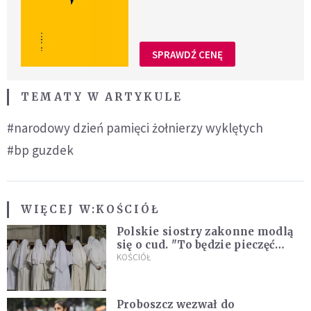
SPRAWDŹ CENĘ
TEMATY W ARTYKULE
#narodowy dzień pamięci żołnierzy wyklętych
#bp guzdek
WIĘCEJ W:
KOŚCIÓŁ
Polskie siostry zakonne modlą
się o cud. "To będzie pieczęć
Pana Boga dla naszej wiary"
KOŚCIÓŁ
Proboszcz wezwał do