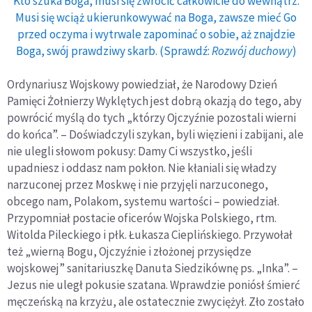
Kto szuka Boga, musi się zwrócić całkowicie do wewnątrz.
Musi się wciąż ukierunkowywać na Boga, zawsze mieć Go
przed oczyma i wytrwale zapominać o sobie, aż znajdzie
Boga, swój prawdziwy skarb. (Sprawdź:
Rozwój duchowy
)
Ordynariusz Wojskowy powiedział, że Narodowy Dzień
Pamięci Żołnierzy Wyklętych jest dobrą okazją do tego, aby
powrócić myślą do tych „którzy Ojczyźnie pozostali wierni
do końca”. – Doświadczyli szykan, byli więzieni i zabijani, ale
nie ulegli słowom pokusy: Damy Ci wszystko, jeśli
upadniesz i oddasz nam pokłon. Nie kłaniali się władzy
narzuconej przez Moskwę i nie przyjęli narzuconego,
obcego nam, Polakom, systemu wartości – powiedział.
Przypomniał postacie oficerów Wojska Polskiego, rtm.
Witolda Pileckiego i płk. Łukasza Cieplińskiego. Przywołał
też „wierną Bogu, Ojczyźnie i złożonej przysiędze
wojskowej” sanitariuszkę Danuta Siedzikównę ps. „Inka”. –
Jezus nie uległ pokusie szatana. Wprawdzie poniósł śmierć
męczeńską na krzyżu, ale ostatecznie zwyciężył. Zło zostało