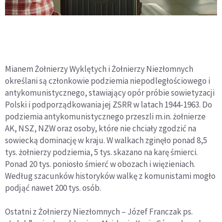
Mianem Żołnierzy Wyklętych i Żołnierzy Niezłomnych
określani są członkowie podziemia niepodległościowego i
antykomunistycznego, stawiający opór próbie sowietyzacji
Polski i podporządkowania jej ZSRR w latach 1944-1963. Do
podziemia antykomunistycznego przeszli m.in. żołnierze
AK, NSZ, NZW oraz osoby, które nie chciały zgodzić na
sowiecką dominację w kraju. W walkach zginęło ponad 8,5
tys. żołnierzy podziemia, 5 tys. skazano na karę śmierci.
Ponad 20 tys. poniosło śmierć w obozach i więzieniach.
Według szacunków historyków walkę z komunistami mogło
podjąć nawet 200 tys. osób.
Ostatni z Żołnierzy Niezłomnych – Józef Franczak ps.