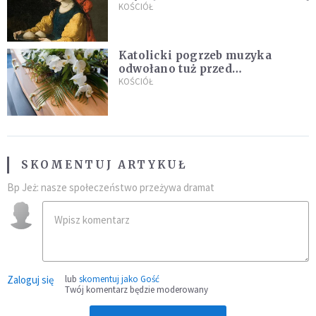
KOŚCIÓŁ
Katolicki pogrzeb muzyka
odwołano tuż przed
uroczystością. Powodem była
KOŚCIÓŁ
przynależność do masonerii
SKOMENTUJ ARTYKUŁ
Bp Jeż: nasze społeczeństwo przeżywa dramat
Zaloguj się
lub
skomentuj jako Gość
Twój komentarz będzie moderowany