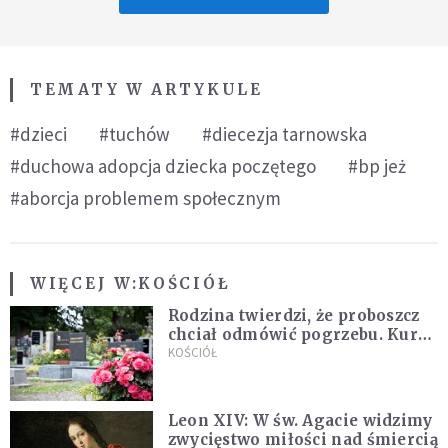
TEMATY W ARTYKULE
#dzieci
#tuchów
#diecezja tarnowska
#duchowa adopcja dziecka poczętego
#bp jeż
#aborcja problemem społecznym
WIĘCEJ W:
KOŚCIÓŁ
Rodzina twierdzi, że proboszcz
chciał odmówić pogrzebu. Kuria
zapowiada wyjaśnienia
KOŚCIÓŁ
Leon XIV: W św. Agacie widzimy
zwycięstwo miłości nad śmiercią