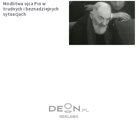
Modlitwa ojca Pio w
trudnych i beznadziejnych
sytuacjach