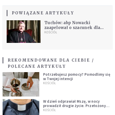
POWIĄZANE ARTYKUŁY
Tuchów: abp Nowacki
zaapelował o szacunek dla
niedzieli i pracy
KOŚCIÓŁ
REKOMENDOWANE DLA CIEBIE /
POLECANE ARTYKUŁY
Potrzebujesz pomocy? Pomodlimy się
w Twojej intencji
KOŚCIÓŁ
W dzień odprawiał Mszę, w nocy
prowadził drugie życie. Przełożony
kazał mu opuścić zakon
KOŚCIÓŁ