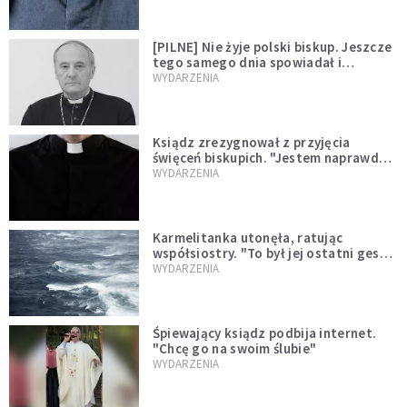
[PILNE] Nie żyje polski biskup. Jeszcze
tego samego dnia spowiadał i
sprawował Mszę świętą
WYDARZENIA
Ksiądz zrezygnował z przyjęcia
święceń biskupich. "Jestem naprawdę
niegodny"
WYDARZENIA
Karmelitanka utonęła, ratując
współsiostry. "To był jej ostatni gest
miłości"
WYDARZENIA
Śpiewający ksiądz podbija internet.
"Chcę go na swoim ślubie"
WYDARZENIA