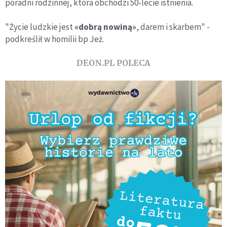
poradni rodzinnej, która obchodzi 50-lecie istnienia.
"Życie ludzkie jest
«dobrą nowiną»
, darem i skarbem" -
podkreślił w homilii bp Jeż.
DEON.PL POLECA