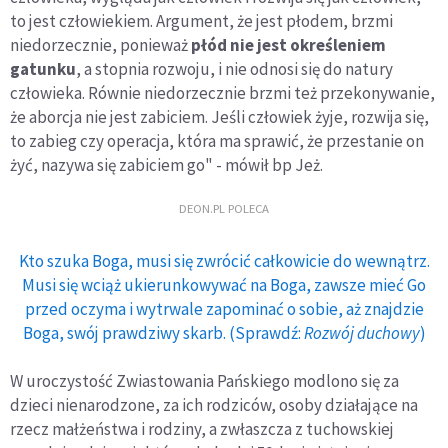
to jest człowiekiem. Argument, że jest płodem, brzmi
niedorzecznie, ponieważ
płód nie jest określeniem
gatunku
, a stopnia rozwoju, i nie odnosi się do natury
człowieka. Równie niedorzecznie brzmi też przekonywanie,
że aborcja nie jest zabiciem. Jeśli człowiek żyje, rozwija się,
to zabieg czy operacja, która ma sprawić, że przestanie on
żyć, nazywa się zabiciem go" - mówił bp Jeż.
DEON.PL POLECA
Kto szuka Boga, musi się zwrócić całkowicie do wewnątrz.
Musi się wciąż ukierunkowywać na Boga, zawsze mieć Go
przed oczyma i wytrwale zapominać o sobie, aż znajdzie
Boga, swój prawdziwy skarb. (Sprawdź:
Rozwój duchowy
)
W uroczystość Zwiastowania Pańskiego modlono się za
dzieci nienarodzone, za ich rodziców, osoby działające na
rzecz małżeństwa i rodziny, a zwłaszcza z tuchowskiej