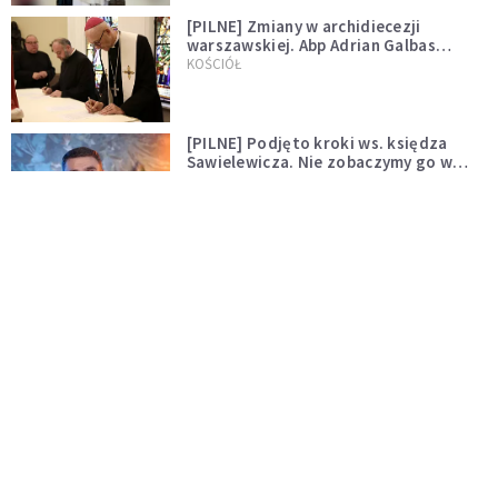
[PILNE] Zmiany w archidiecezji
warszawskiej. Abp Adrian Galbas
wręczył dekrety nowym proboszczom
KOŚCIÓŁ
[PILNE] Podjęto kroki ws. księdza
Sawielewicza. Nie zobaczymy go w
mediach
WYDARZENIA