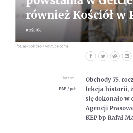
powstania w Getci
również Kościół w 
KOŚCIÓŁ
(fot. ask soli deo / youtube.com)
8 lat temu
Obchody 75. roc
lekcja historii
PAP / pch
się dokonało w 
Agencji Prasowe
KEP bp Rafał M