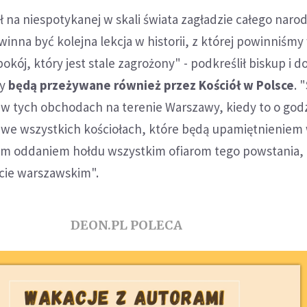
 na niespotykanej w skali świata zagładzie całego naro
inna być kolejna lekcja w historii, z której powinniśmy
okój, który jest stale zagrożony" - podkreślił biskup i d
cy
będą przeżywane również przez Kościół w Polsce
. 
w tych obchodach na terenie Warszawy, kiedy to o godz
we wszystkich kościołach, które będą upamiętnieniem
azem oddaniem hołdu wszystkim ofiarom tego powstania,
tcie warszawskim".
DEON.PL POLECA