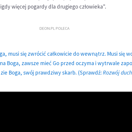
 nigdy więcej pogardy dla drugiego człowieka".
DEON.PL POLECA
ga, musi się zwrócić całkowicie do wewnątrz. Musi się w
a Boga, zawsze mieć Go przed oczyma i wytrwale zap
dzie Boga, swój prawdziwy skarb. (Sprawdź:
Rozwój duc