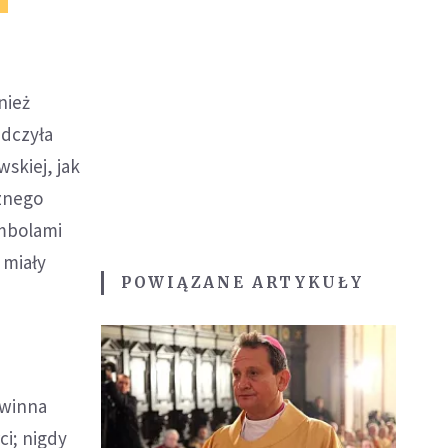
nież
adczyła
skiej, jak
sznego
ymbolami
 miały
POWIĄZANE ARTYKUŁY
owinna
ci; nigdy