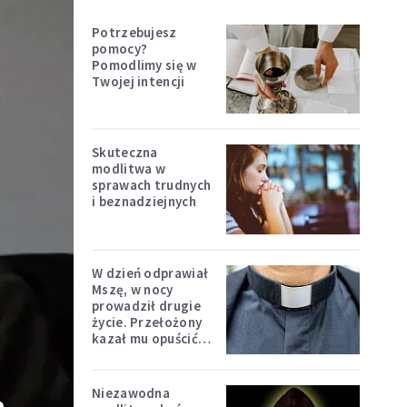
Potrzebujesz
pomocy?
Pomodlimy się w
Twojej intencji
Skuteczna
modlitwa w
sprawach trudnych
i beznadziejnych
W dzień odprawiał
Mszę, w nocy
prowadził drugie
życie. Przełożony
kazał mu opuścić
zakon
Niezawodna