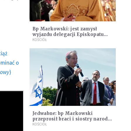
Bp Markowski: jest zamysł
wyjazdu delegacji Episkopatu
Polski do Izraela
KOŚCIÓŁ
ciąż
ominać o
howy
)
Jedwabne: bp Markowski
przeprosił braci i siostry narodu
żydowskiego
KOŚCIÓŁ