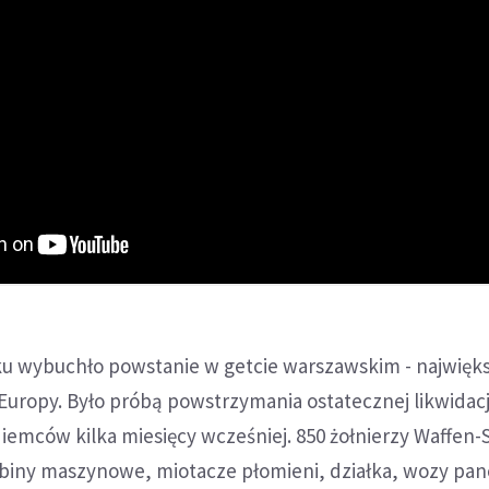
oku wybuchło powstanie w getcie warszawskim - najwię
uropy. Było próbą powstrzymania ostatecznej likwidacj
iemców kilka miesięcy wcześniej. 850 żołnierzy Waffen-
biny maszynowe, miotacze płomieni, działka, wozy pan