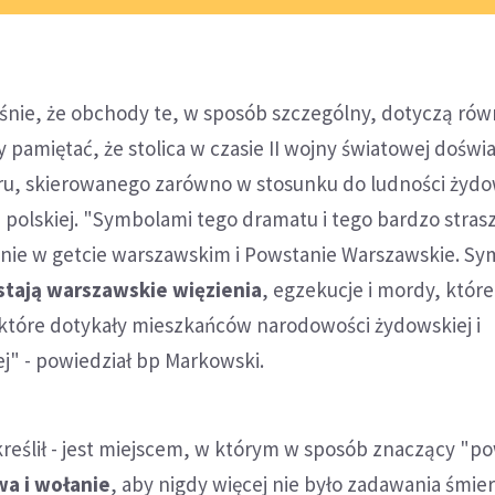
śnie, że obchody te, w sposób szczególny, dotyczą rów
 pamiętać, że stolica w czasie II wojny światowej doświ
ru, skierowanego zarówno w stosunku do ludności żydow
 polskiej. "Symbolami tego dramatu i tego bardzo stra
anie w getcie warszawskim i Powstanie Warszawskie. S
tają warszawskie więzienia
, egzekucje i mordy, które
a które dotykały mieszkańców narodowości żydowskiej i
j" - powiedział bp Markowski.
reślił - jest miejscem, w którym w sposób znaczący "p
wa i wołanie
, aby nigdy więcej nie było zadawania śmier