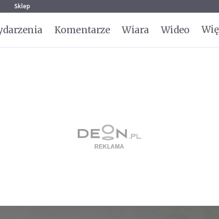
g
Sklep
Wię
darzenia
Komentarze
Wiara
Wideo