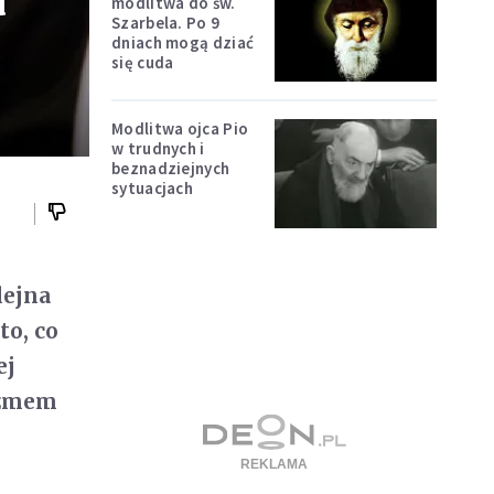
a
modlitwa do św.
Szarbela. Po 9
dniach mogą dziać
się cuda
Modlitwa ojca Pio
w trudnych i
beznadziejnych
sytuacjach
lejna
to, co
ej
izmem