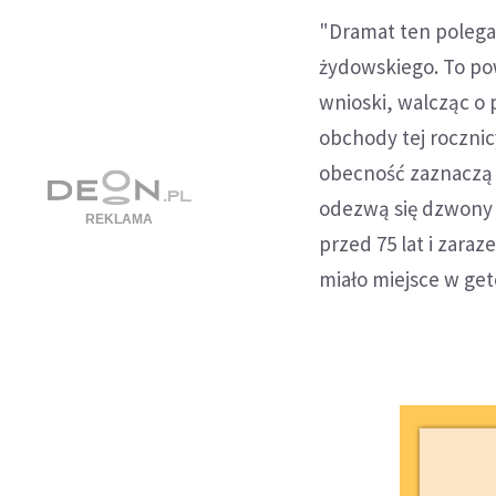
"Dramat ten polegał
żydowskiego. To pow
wnioski, walcząc o p
obchody tej roczni
obecność zaznaczą 
odezwą się dzwony 
przed 75 lat i zar
miało miejsce w ge