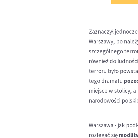
Zaznaczył jednocze
Warszawy, bo należy
szczególnego terro
również do ludności
terroru było powst
tego dramatu
pozos
miejsce w stolicy, 
narodowości polskie
Warszawa - jak podk
rozlegać się
modlit