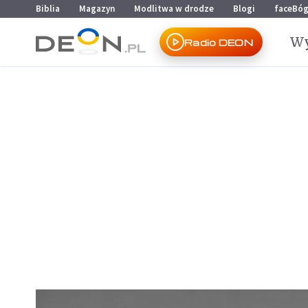
Przejdź do menu głównego
Przejdź do treści
Biblia
Magazyn
Modlitwa w drodze
Blogi
faceBó
Wy
Radio DEON