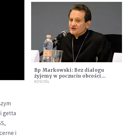
Bp Markowski: Bez dialogu
żyjemy w poczuciu obcości
[WYWIAD]
KOŚCIÓŁ
kszym
i getta
SS,
cerne i