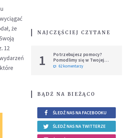
du
 wyciągać
odał, że
NAJCZĘŚCIEJ CZYTANE
"Swoją
. 12
Potrzebujesz pomocy?
1
 wydarzeń
Pomodlimy się w Twojej
intencji
62 komentarzy
 które
BĄDŹ NA BIEŻĄCO
ŚLEDŹ NAS NA FACEBOOKU
ŚLEDŹ NAS NA TWITTERZE