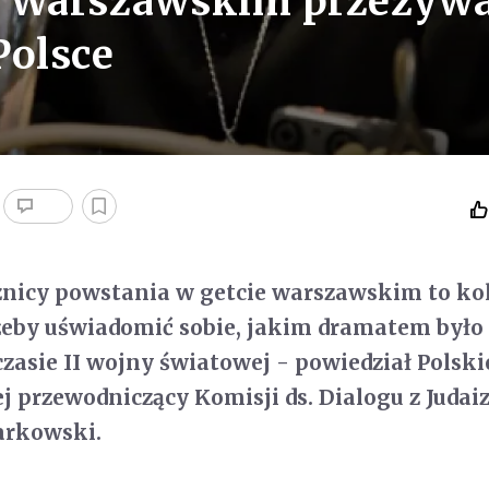
e Warszawskim przeżyw
Polsce
znicy powstania w getcie warszawskim to ko
, żeby uświadomić sobie, jakim dramatem było 
czasie II wojny światowej - powiedział Polski
j przewodniczący Komisji ds. Dialogu z Juda
arkowski.