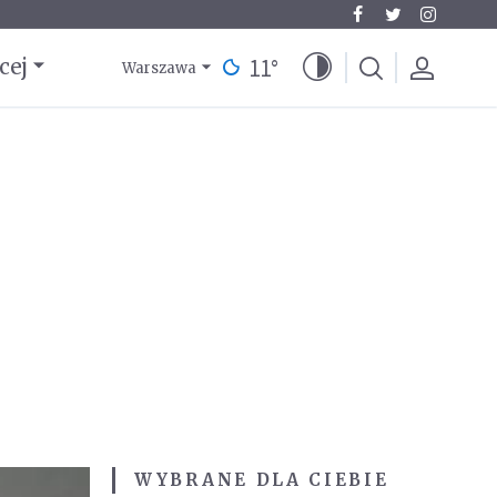
11
°
cej
Warszawa
WYBRANE DLA CIEBIE