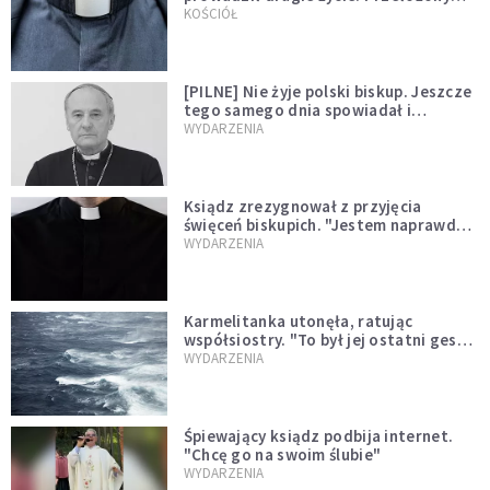
kazał mu opuścić zakon
KOŚCIÓŁ
[PILNE] Nie żyje polski biskup. Jeszcze
tego samego dnia spowiadał i
sprawował Mszę świętą
WYDARZENIA
Ksiądz zrezygnował z przyjęcia
święceń biskupich. "Jestem naprawdę
niegodny"
WYDARZENIA
Karmelitanka utonęła, ratując
współsiostry. "To był jej ostatni gest
miłości"
WYDARZENIA
Śpiewający ksiądz podbija internet.
"Chcę go na swoim ślubie"
WYDARZENIA