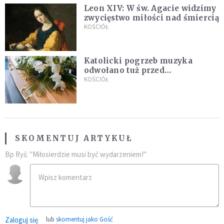
Leon XIV: W św. Agacie widzimy
zwycięstwo miłości nad śmiercią
KOŚCIÓŁ
Katolicki pogrzeb muzyka
odwołano tuż przed
uroczystością. Powodem była
KOŚCIÓŁ
przynależność do masonerii
SKOMENTUJ ARTYKUŁ
Bp Ryś: "Miłosierdzie musi być wydarzeniem!"
Zaloguj się
lub
skomentuj jako Gość