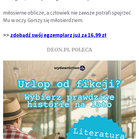
miłosierne oblicze, a człowiek nie zawsze potrafi spojrzeć
Mu w oczy. Gorszy się miłosierdziem.
>>
zdobądź swój egzemplarz już za 16,99 zł
DEON.PL POLECA