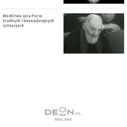
Modlitwa ojca Pio w
trudnych i beznadziejnych
sytuacjach