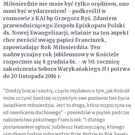
Miłosierdzie nie może być tylko orędziem, ono
musi być wydarzeniem! - podkreślił w
rozmowie z KAI bp Grzegorz Ryś. Zdaniem
przewodniczącego Zespołu Episkopatu Polski
ds. Nowej Ewangelizacji, właśnie na ten aspekt
chce zwrócić uwagę papież Franciszek,
zapowiadając Rok Miłosierdzia. Ten
nadzwyczajny rok jubileuszowy w Kościele
rozpocznie się 8 grudnia br. - w 50. rocznicę
zakończenia Soboru Watykańskiego II i potrwa
do 20 listopada 2016 r.
"Drodzy bracia i siostry, często myślałem o tym, jak Kościół
może uczynić bardziej oczywistym swe posłannictwo bycia
świadkiem miłosierdzia. Jest to droga, która rozpoczyna się
od nawrócenia duchowego" - powiedział w piątek podczas
nabożeństwa pokutnego Franciszek. "I dlatego
postanowiłem ogłosić Jubileusz Nadzwyczajny, którego
ośrodkiem będzie miłosierdzie Boże. Będzie to Rok Święty