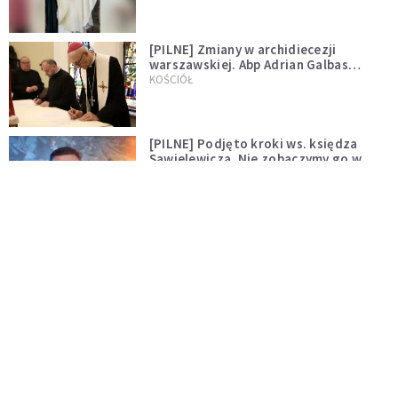
[PILNE] Zmiany w archidiecezji
warszawskiej. Abp Adrian Galbas
wręczył dekrety nowym proboszczom
KOŚCIÓŁ
[PILNE] Podjęto kroki ws. księdza
Sawielewicza. Nie zobaczymy go w
mediach
WYDARZENIA