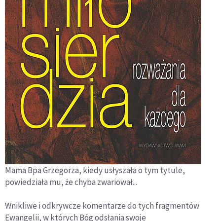
Mama Bpa Grzegorza, kiedy usłyszała o tym tytule,
powiedziała mu, że chyba zwariował...
Wnikliwe i odkrywcze komentarze do tych fragmentów
Ewangelii, w których Bóg odsłania swoje