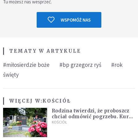
Tu możesz nas wesprzeć.
WSPOMÓŻ NAS
TEMATY W ARTYKULE
#miłosierdzie boże
#bp grzegorz ryś
#rok
święty
WIĘCEJ W:
KOŚCIÓŁ
Rodzina twierdzi, że proboszcz
chciał odmówić pogrzebu. Kuria
zapowiada wyjaśnienia
KOŚCIÓŁ